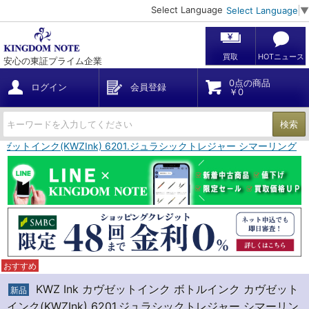
Select Language
Select Language
▼
買取
HOTニュース
安心の東証プライム企業
0点の商品
ログイン
会員登録
￥0
検索
ヴゼットインク(KWZInk) 6201.ジュラシックトレジャー シマーリング
おすすめ
KWZ Ink カヴゼットインク ボトルインク カヴゼット
新品
インク(KWZInk) 6201.ジュラシックトレジャー シマーリン