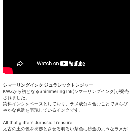
シマーリングインク ジュラシックトレジャー
KWZから初となるShimmering Ink(シマーリングインク)が発売
されました。
染料インクをベースとしており、ラメ成分を含むことできらび
やかな色調を表現しているインクです。
All that glitters Jurassic Treasure
太古の土の色を彷彿とさせる明るい茶色に砂金のようなラメが