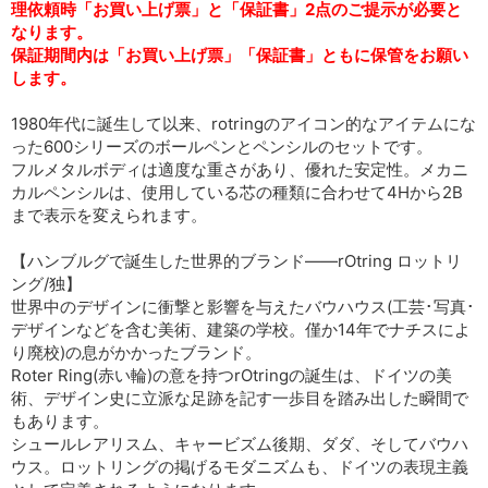
理依頼時「お買い上げ票」と「保証書」2点のご提示が必要と
なります。
保証期間内は「お買い上げ票」「保証書」ともに保管をお願い
します。
1980年代に誕生して以来、rotringのアイコン的なアイテムにな
った600シリーズのボールペンとペンシルのセットです。
フルメタルボディは適度な重さがあり、優れた安定性。メカニ
カルペンシルは、使用している芯の種類に合わせて4Hから2B
まで表示を変えられます。
【ハンブルグで誕生した世界的ブランド――rOtring ロットリ
ング/独】
世界中のデザインに衝撃と影響を与えたバウハウス(工芸･写真･
デザインなどを含む美術、建築の学校。僅か14年でナチスによ
り廃校)の息がかかったブランド。
Roter Ring(赤い輪)の意を持つrOtringの誕生は、ドイツの美
術、デザイン史に立派な足跡を記す一歩目を踏み出した瞬間で
もあります。
シュールレアリスム、キャービズム後期、ダダ、そしてバウハ
ウス。ロットリングの掲げるモダニズムも、ドイツの表現主義