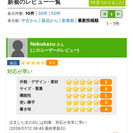
新着のレビュー一覧
1件見つかりました!
10件
30件
50件
表示件数:
|
|
1
中古から
新品から
新着順
最新投稿順
表示順:
|
|
|
1 - 1件
Nobukazu
さん
このユーザーのレビュー
[
]
4.5
新品
対応が早い
外観・デザイン・素材
5
サイズ・重量
4
機能性
5
使い勝手
5
書き味
4
注文した次の日には到着 対応が非常に早い
(2026/07/12 08:49 最終更新日)