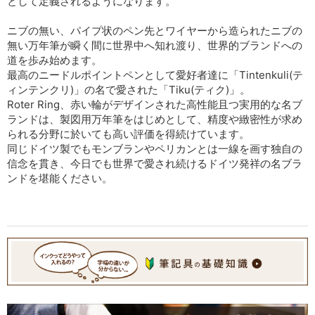
として定義されるようになります。
ニブの無い、パイプ状のペン先とワイヤーから造られたニブの
無い万年筆が瞬く間に世界中へ知れ渡り、世界的ブランドへの
道を歩み始めます。
最高のニードルポイントペンとして愛好者達に「Tintenkuli(テ
ィンテンクリ)」の名で愛された「Tiku(ティク)」。
Roter Ring、赤い輪がデザインされた高性能且つ実用的な名ブ
ランドは、製図用万年筆をはじめとして、精度や緻密性が求め
られる分野に於いても高い評価を得続けています。
同じドイツ製でもモンブランやペリカンとは一線を画す独自の
信念を貫き、今日でも世界で愛され続けるドイツ発祥の名ブラ
ンドを堪能ください。