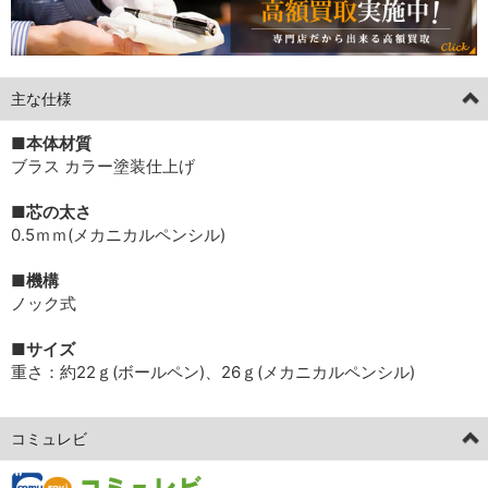
主な仕様
■本体材質
ブラス カラー塗装仕上げ
■芯の太さ
0.5ｍｍ(メカニカルペンシル)
■機構
ノック式
■サイズ
重さ：約22ｇ(ボールペン)、26ｇ(メカニカルペンシル)
コミュレビ