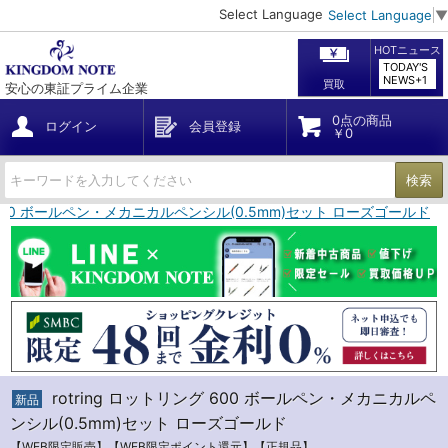
Select Language
Select Language
▼
HOTニュース
TODAY'S
NEWS+1
買取
安心の東証プライム企業
0点の商品
ログイン
会員登録
￥0
検索
グ 600 ボールペン・メカニカルペンシル(0.5mm)セット ローズゴールド
rotring ロットリング 600 ボールペン・メカニカルペ
新品
ンシル(0.5mm)セット ローズゴールド
【WEB限定販売】【WEB限定ポイント還元】【正規品】