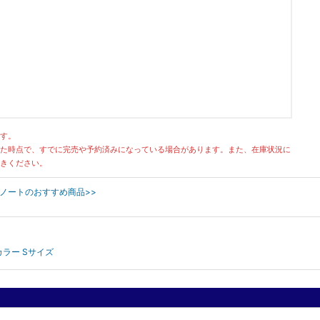
ございます。
す。
た時点で、すでに完売や予約済みになっている場合があります。また、在庫状況に
きください。
ダムノートのおすすめ商品>>
開封して検品を行ったうえで販売をしております。
あるため、基本的には外した状態で発送をしております。
カラー Sサイズ