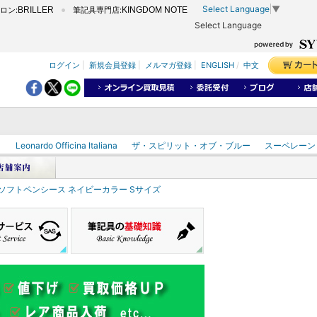
Select Language
▼
ロン:
BRILLER
筆記具専門店:
KINGDOM NOTE
Select Language
ログイン
|
新規会員登録
|
メルマガ登録
|
ENGLISH
/
中文
ク
Leonardo Officina Italiana
ザ・スピリット・オブ・ブルー
スーベレーン
ル ソフトペンシース ネイビーカラー Sサイズ