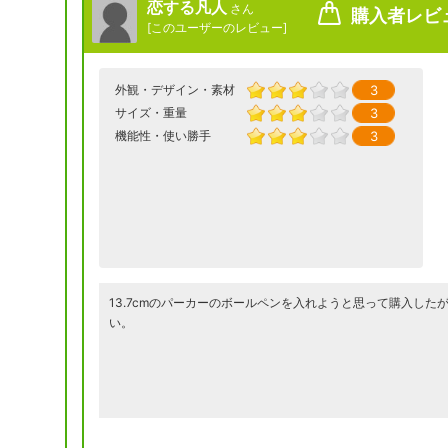
恋する凡人
さん
購入者レビ
[
このユーザーのレビュー
]
3
外観・デザイン・素材
3
サイズ・重量
3
機能性・使い勝手
13.7cmのパーカーのボールペンを入れようと思って購入した
い。