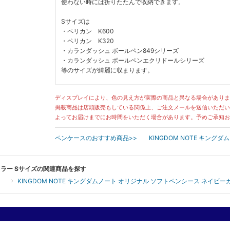
使わない時には折りたたんで収納できます。
Sサイズは
・ペリカン K600
・ペリカン K320
・カランダッシュ ボールペン849シリーズ
・カランダッシュ ボールペンエクリドールシリーズ
等のサイズが綺麗に収まります。
※全て手作業の為、ステッチの縫い方などは多少の個体差が
ディスプレイにより、色の見え方が実際の商品と異なる場合がありま
掲載商品は店頭販売もしている関係上、ご注文メールを送信いただい
※ペンは付属しません。
よってお届けまでにお時間をいただく場合があります。予めご承知お
ペンケースのおすすめ商品>>
KINGDOM NOTE キング
当店では新品の商品については、基本的にはメーカーの袋を
また商品によってはメーカーのタグが商品を傷つけることが
予めご了承くださいませ。
ーカラー Sサイズの関連商品を探す
KINGDOM NOTE キングダムノート オリジナル ソフトペンシース ネイビー