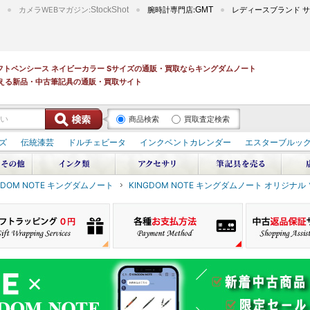
カメラWEBマガジン:
StockShot
腕時計専門店:
GMT
レディースブランド サ
ル ソフトペンシース ネイビーカラー Sサイズの通販・買取ならキングダムノート
える新品・中古筆記具の通販・買取サイト
商品検索
買取査定検索
ズ
伝統漆芸
ドルチェビータ
インクベントカレンダー
エスターブルッ
GDOM NOTE キングダムノート
KINGDOM NOTE キングダムノート オリジナ