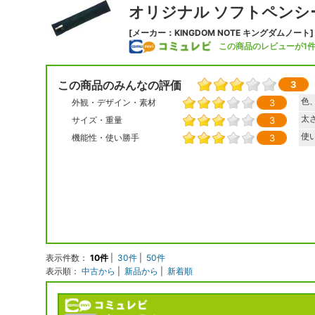
オリジナル ソフトペンシ
[メーカー：KINGDOM NOTE キングダムノート]
この商品のレビューが1
この商品のみんなの評価
3
色
3
外観・デザイン・素材
太
3
サイズ・重量
使
3
機能性・使い勝手
表示件数：
10件
|
30件
|
50件
表示順：
中古から
|
新品から
|
新着順