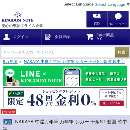
Select Language
Select Language
▼
買取
HOTニュース
安心の東証プライム企業
0点の商品
ログイン
会員登録
￥0
検索
 中屋万年筆
NAKAYA 中屋万年筆 万年筆 シガー 十角ST 碧溜 軟中字
おすすめ
NAKAYA 中屋万年筆 万年筆 シガー 十角ST 碧溜 軟中
新品
字