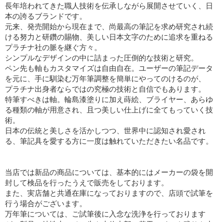
長年培われてきた職人技術を伝承しながら展開させていく、日
本の誇るブランドです。
元来、発売開始から現在まで、尚最高の筆記を求め研究され続
ける努力と研鑽の賜物、美しい日本文字のために追求を重ねる
プラチナ社の脈を継ぐ方々。
シンプルなデザインの中に詰まった圧倒的な技術と研究。
ペン先も軸もカスタマイズは自由自在。ユーザーの筆記データ
を元に、手に馴染む万年筆調整を簡単にやってのけるのが、
プラチナ出身者ならではの究極の技術と自信でもあります。
特筆すべきは軸。輪島漆塗りに加え蒔絵、ブライヤー、あらゆ
る種類の軸が用意され、且つ美しい仕上げに全てもっていく技
術。
日本の伝統と美しさを活かしつつ、世界中に認知され愛され
る、筆記具を愛する方に一度は触れていただきたい名品です。
当店では新品の商品については、基本的にはメーカーの袋を開
封して検品を行ったうえで販売をしております。
また、実店舗と共通在庫になっておりますので、店頭で試筆を
行う場合がございます。
万年筆については、ご試筆後に入念な洗浄を行っております