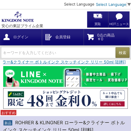
Select Language
Select Language
▼
買取
HOTニュース
安心の東証プライム企業
0点の商品
ログイン
会員登録
￥0
検索
ER ローラー&クライナー ボトルインク スケッチインク リリー 50ml [顔料]
おすすめ
ROHRER & KLINGNER ローラー&クライナー ボトル
新品
インク スケッチインク リリー 50ml [顔料]