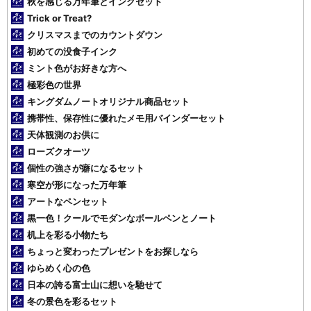
秋を感じる万年筆とインクセット
Trick or Treat?
クリスマスまでのカウントダウン
初めての没食子インク
ミント色がお好きな方へ
極彩色の世界
キングダムノートオリジナル商品セット
携帯性、保存性に優れたメモ用バインダーセット
天体観測のお供に
ローズクオーツ
個性の強さが癖になるセット
寒空が形になった万年筆
アートなペンセット
黒一色！クールでモダンなボールペンとノート
机上を彩る小物たち
ちょっと変わったプレゼントをお探しなら
ゆらめく心の色
日本の誇る富士山に想いを馳せて
冬の景色を彩るセット