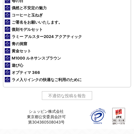
母の日
偶然と不安定の魅力
コーヒーと玉ねぎ
ご署名をお願いいたします。
復刻モデルセット
ラミー アルスター2024 アクアティック
青の洞窟
黄金セット
M1000 ルネサンスブラウン
遊び心
オプティマ 366
ラメ入りインクの快適なご利用のために
不適切な投稿を報告
シュッピン株式会社
東京都公安委員会許可
第304360508043号