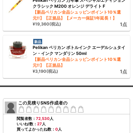
Pelikan ペリカン 万年筆 スペシャルエディション
クラシック M200 オレンジ デライト F
【新品ペリカン全品シュッピンポイント10％還
元!!】【正規品】【メーカー保証1年延長！】
¥19,360(税込)
1点
新品
Pelikan ペリカン ボトルインク エーデルシュタイ
ン・インク マンダリン 50ml
【新品ペリカン全品シュッピンポイント10％還
元!!】【正規品】
¥3,190(税込)
1点
この見積りSNS作成者の
閲覧者数：
72,530
人
いいね!数：
27
人
買ってよかったね数：
0
人