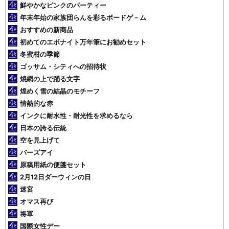
鮮やかなピンクのパーティー
年末年始の家族団らんを彩るボードゲ－ム
おすすめの新商品
初めてのエボナイト万年筆にお勧めセット
冬蜜柑の季節
ゴッサム・シティへの招待状
焼網の上で踊る文字
煌めく雪の結晶のモチーフ
情熱的な赤
インクに耐水性・耐光性を求めるなら
日本の誇る伝統
空を見上げて
バーズアイ
原稿用紙の便箋セット
2月12日ダーウィンの日
迷宮
オマス再び
将軍
国際女性デー