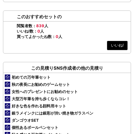
このおすすめセットの
閲覧者数：
839
人
いいね!数：
0
人
買ってよかったね数：
0
人
いいね!
この見積りSNS作成者の他の見積り
初めての万年筆セット
秋の夜長にお勧めのゲームセット
女性へのプレゼントにお勧めのセット
大型万年筆を持ち歩くならコレ！
好きな色を作れる顔料用キット
銀ラメインクには銀彩が渋い焼き物ガラスペン
ダンゴウオSET
個性あるボールペンセット