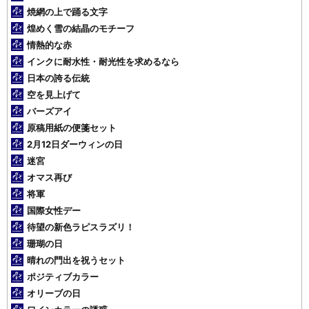
焼網の上で踊る文字
煌めく雪の結晶のモチーフ
情熱的な赤
インクに耐水性・耐光性を求めるなら
日本の誇る伝統
空を見上げて
バーズアイ
原稿用紙の便箋セット
2月12日ダーウィンの日
迷宮
オマス再び
将軍
国際女性デー
待望の新色ラピスラズリ！
珊瑚の日
晴れの門出を祝うセット
ポジティブカラー
オリーブの日