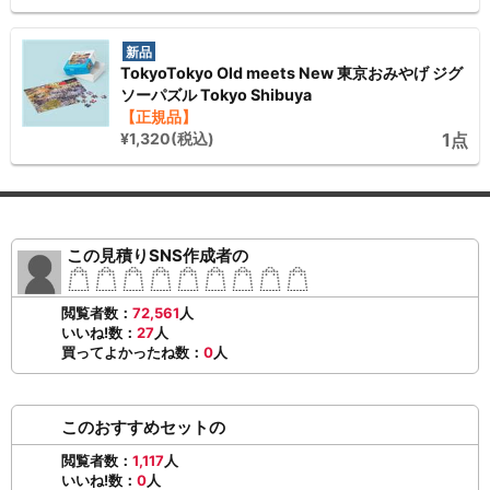
新品
TokyoTokyo Old meets New 東京おみやげ ジグ
ソーパズル Tokyo Shibuya
【正規品】
¥1,320(税込)
1点
この見積りSNS作成者の
閲覧者数：
72,561
人
いいね!数：
27
人
買ってよかったね数：
0
人
このおすすめセットの
閲覧者数：
1,117
人
いいね!数：
0
人