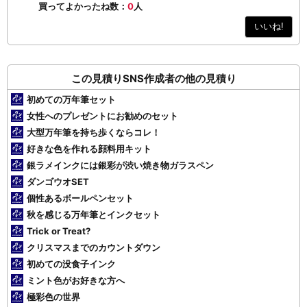
買ってよかったね数：
0
人
いいね!
この見積りSNS作成者の他の見積り
初めての万年筆セット
女性へのプレゼントにお勧めのセット
大型万年筆を持ち歩くならコレ！
好きな色を作れる顔料用キット
銀ラメインクには銀彩が渋い焼き物ガラスペン
ダンゴウオSET
個性あるボールペンセット
秋を感じる万年筆とインクセット
Trick or Treat?
クリスマスまでのカウントダウン
初めての没食子インク
ミント色がお好きな方へ
極彩色の世界