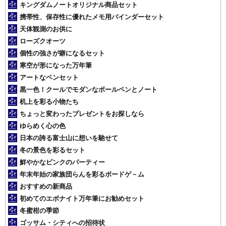
キングダムノートオリジナル商品セット
携帯性、保存性に優れたメモ用バインダーセット
天体観測のお供に
ローズクオーツ
個性の強さが癖になるセット
寒空が形になった万年筆
アートなペンセット
黒一色！クールでモダンなボールペンとノート
机上を彩る小物たち
ちょっと変わったプレゼントをお探しなら
ゆらめく心の色
日本の誇る富士山に想いを馳せて
冬の景色を彩るセット
鮮やかなピンクのパーティー
年末年始の家族団らんを彩るボードゲ－ム
おすすめの新商品
初めてのエボナイト万年筆にお勧めセット
冬蜜柑の季節
ゴッサム・シティへの招待状