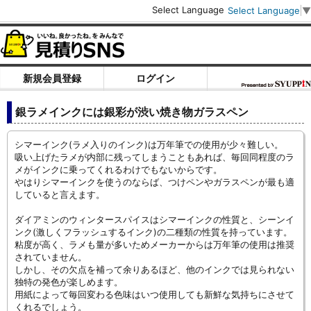
Select Language
Select Language
▼
新規会員登録
ログイン
銀ラメインクには銀彩が渋い焼き物ガラスペン
シマーインク(ラメ入りのインク)は万年筆での使用が少々難しい。
吸い上げたラメが内部に残ってしまうこともあれば、毎回同程度のラ
メがインクに乗ってくれるわけでもないからです。
やはりシマーインクを使うのならば、つけペンやガラスペンが最も適
していると言えます。
ダイアミンのウィンタースパイスはシマーインクの性質と、シーンイ
ンク(激しくフラッシュするインク)の二種類の性質を持っています。
粘度が高く、ラメも量が多いためメーカーからは万年筆の使用は推奨
されていません。
しかし、その欠点を補って余りあるほど、他のインクでは見られない
独特の発色が楽しめます。
用紙によって毎回変わる色味はいつ使用しても新鮮な気持ちにさせて
くれるでしょう。