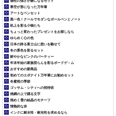
個性の強さが癖になるセット
寒空が形になった万年筆
アートなペンセット
黒一色！クールでモダンなボールペンとノート
机上を彩る小物たち
ちょっと変わったプレゼントをお探しなら
ゆらめく心の色
日本の誇る富士山に想いを馳せて
冬の景色を彩るセット
鮮やかなピンクのパーティー
年末年始の家族団らんを彩るボードゲ－ム
おすすめの新商品
初めてのエボナイト万年筆にお勧めセット
冬蜜柑の季節
ゴッサム・シティへの招待状
焼網の上で踊る文字
煌めく雪の結晶のモチーフ
情熱的な赤
インクに耐水性・耐光性を求めるなら