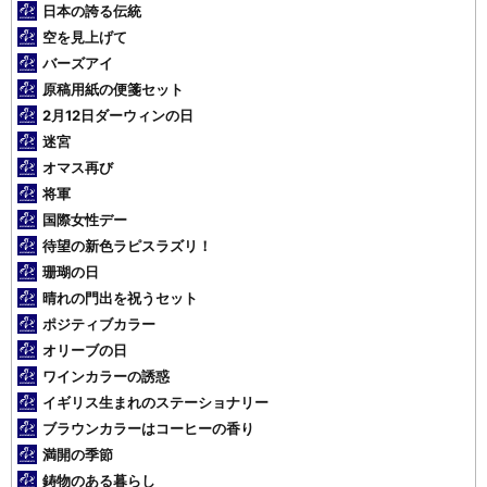
日本の誇る伝統
空を見上げて
バーズアイ
原稿用紙の便箋セット
2月12日ダーウィンの日
迷宮
オマス再び
将軍
国際女性デー
待望の新色ラピスラズリ！
珊瑚の日
晴れの門出を祝うセット
ポジティブカラー
オリーブの日
ワインカラーの誘惑
イギリス生まれのステーショナリー
ブラウンカラーはコーヒーの香り
満開の季節
鋳物のある暮らし