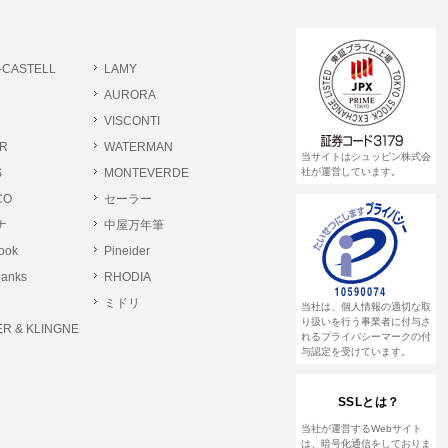
書類提出や質問へのご回答をお願いすること
-CASTELL
LAMY
 個人情報相談窓口
AURORA
pin.com (受付)
VISCONTI
R
WATERMAN
当サイトはシュッピン株式会
S
MONTEVERDE
社が運営しています。
CO
セーラー
ナ
中屋万年筆
rook
Pineider
lanks
RHODIA
ミドリ
当社は、個人情報の適切な取
り扱いを行う事業者に付与さ
R & KLINGNE
れるプライバシーマークの付
与認定を受けています。
SSLとは？
当社が運営するWebサイト
は、暗号化通信をしておりま