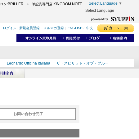
Select Language
▼
BRILLER
KINGDOM NOTE
ロン:
筆記具専門店:
Select Language
(0)
ログイン
|
新規会員登録
|
メルマガ登録
|
ENGLISH
/
中文
ク
Leonardo Officina Italiana
ザ・スピリット・オブ・ブルー
ラインD
出雲
世界のことわざ
masahiro
ショーンデザイン
ーズ
カヴゼットインク
スーベレーン
モンブラン
お問い合わせ完了