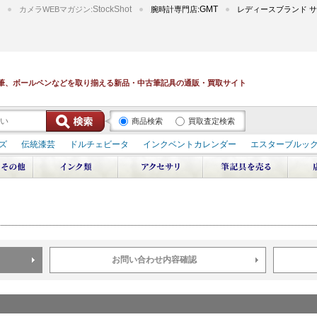
StockShot
GMT
カメラWEBマガジン:
腕時計専門店:
レディースブランド サ
筆、ボールペンなどを取り揃える新品・中古筆記具の通販・買取サイト
商品検索
買取査定検索
ズ
伝統漆芸
ドルチェビータ
インクベントカレンダー
エスターブルッ
デュポン スペース オデッセイ
輪島屋善仁 深海
エテルニタ･アヴァンティ
ブ
ペリカン オーシャンスワール
源氏物語
作家シリーズ
パトロンシリ
リドール
周年記念
アルタミラ 山田ゆりか
お問い合わせ内容確認