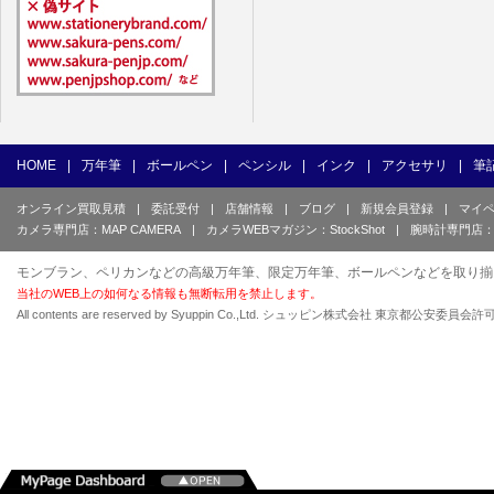
HOME
|
万年筆
|
ボールペン
|
ペンシル
|
インク
|
アクセサリ
|
筆
オンライン買取見積
|
委託受付
|
店舗情報
|
ブログ
|
新規会員登録
|
マイ
カメラ専門店：MAP CAMERA
|
カメラWEBマガジン：StockShot
|
腕時計専門店：
モンブラン、ペリカンなどの高級万年筆、限定万年筆、ボールペンなどを取り揃
当社のWEB上の如何なる情報も無断転用を禁止します。
All contents are reserved by Syuppin Co.,Ltd. シュッピン株式会社 東京都公安委員会許