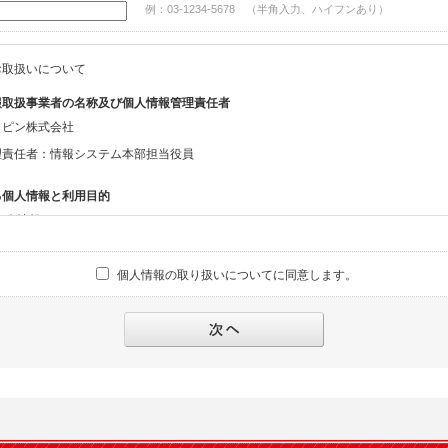
例：03-1234-5678 （半角入力、ハイフンあり）
お取扱いについて
報取扱事業者の名称及び個人情報管理責任者
ッピン株式会社
理責任者：情報システム本部担当役員
る個人情報と利用目的
る個人情報
話番号、メールアドレス、・上記の他、お問合せ時に当社にご提供いただく情報
個人情報の取り扱いについてに同意します。
への対応のため
報の第三者提供と委託
下のいずれかの場合を除いて、個人データを同意いただいた範囲を超えて利用したり
人の同意がある場合。なお第三者に提供する場合には原則として、機密保持、再提供の
を契約の条件といたします。
により開示を求められた場合。