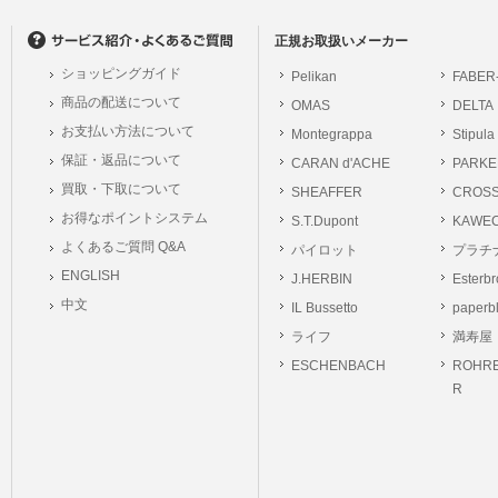
の個人情報に関するお問合せは、以下の窓口で承ります。お問合せの内容により必要な
。
正規お取扱いメーカー
ショッピングガイド
Pelikan
FABER
シュッピン株式会社
商品の配送について
OMAS
DELTA
Mail：privacy@syup
お支払い方法について
Montegrappa
Stipula
保証・返品について
CARAN d'ACHE
PARKE
買取・下取について
SHEAFFER
CROS
お得なポイントシステム
S.T.Dupont
KAWE
よくあるご質問 Q&A
パイロット
プラチ
ENGLISH
J.HERBIN
Esterb
中文
IL Bussetto
paperb
ライフ
満寿屋
ESCHENBACH
ROHRE
R