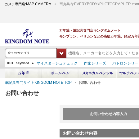
MAP CAMERA
EVERYBODYxPHOTOGRAPHER.com
カメラ専門店:
写真共有:
万年筆・筆記具専門店キングダムノート
モンブラン、ペリカンなどの高級万年筆、限定万年
全てのカテゴリ
マイスターシュテュック
作家シリーズ
パトロンシリー
スーベレーン
PILOT 蒔絵
ダイアミン ボトルインク
中屋万年筆
プラチナ 出雲 キングダムノート別注
アルマンドシモーニクラ
筆記具専門サイトKINGDOM NOTE TOP
お問い合わせ
デモンストレーター
M400
M800
長刀研ぎ
ドルチェビータ
エク
お問い合わせ
お問い合わせ内容入力
お問い合わせ内容