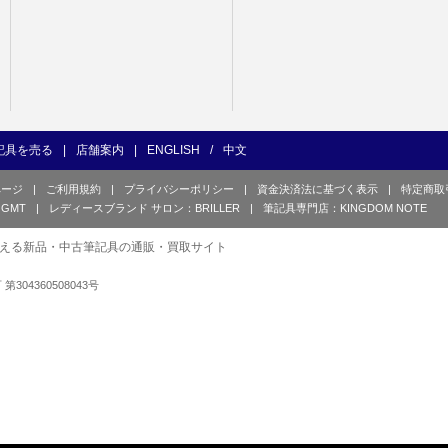
記具を売る
|
店舗案内
|
ENGLISH
/
中文
ページ
|
ご利用規約
|
プライバシーポリシー
|
資金決済法に基づく表示
|
特定商取
GMT
|
レディースブランド サロン：BRILLER
|
筆記具専門店：KINGDOM NOTE
える新品・中古筆記具の通販・買取サイト
可 第304360508043号