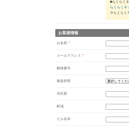
■らくらくキ
らくらくキ
※らくらく
お客様情報
お名前
*
メールアドレス
*
郵便番号
都道府県
市区郡
町域
ビル名等