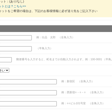
ット：(あり/なし)
ットとは？こちら>>
キットをご希望の場合は、下記のお客様情報に必ず送り先をご記入下さい
例：出品 太郎 （全角入力）
（半角入力）
郵便番号を入力すると、町名までが自動入力されます。例：100-0001 （半角
例：新宿区 （全角入力）
例：西新宿○－○－○ （全角入力）
例：○○ビル101号室 （全角入力）