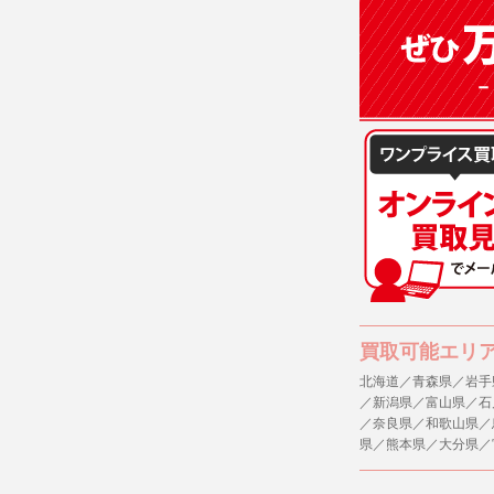
(3)ご本人
(4)国の
本人の同意
(5)業務
の安全管理
４．ご提供
当社への個
ますのでご
５．ご本人
当社ホーム
キーを使用
また利用者
買取可能エリ
北海道／青森県／岩手
６．個人情
／新潟県／富山県／石
(1)当社
／奈良県／和歌山県／
者への提供
県／熊本県／大分県／
するご質問
※個人情報の