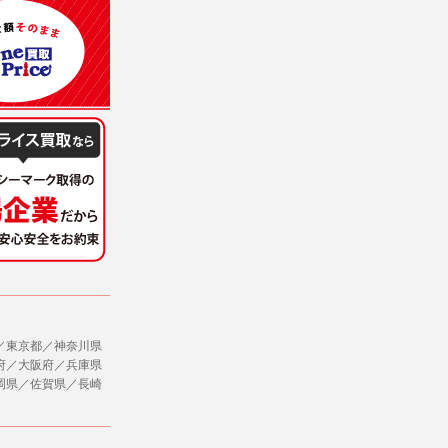
意を得ることが困難であるとき。
に対して協力する必要がある場合であって、
ただし、委託する場合は委託した個人データ
社のサービス等が利用できない場合があり
ージを閲覧・利用していただくためにクッ
／東京都／神奈川県
府／大阪府／兵庫県
，追加又は削除，利用の停止，消去及び第三
岡県／佐賀県／長崎
ます。また当社の個人情報の取り扱いに関
データの削除を要求する権利があります。