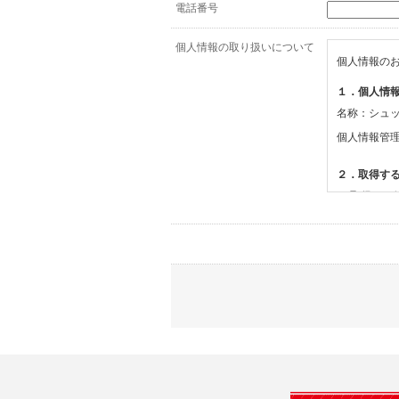
電話番号
個人情報の取り扱いについて
個人情報の
１．個人情
名称：シュ
個人情報管
２．取得す
(1)取得す
・氏名、電
(2)利用目的
・お問合せ
３．個人情
当社は、以
(1)ご本
止すること
(2)法令等