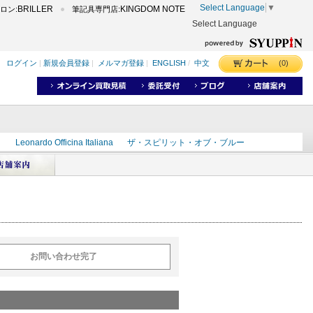
Select Language
▼
BRILLER
KINGDOM NOTE
ロン:
筆記具専門店:
Select Language
(0)
ログイン
|
新規会員登録
|
メルマガ登録
|
ENGLISH
/
中文
ク
Leonardo Officina Italiana
ザ・スピリット・オブ・ブルー
ラインD
出雲
世界のことわざ
masahiro
ショーンデザイン
ーズ
カヴゼットインク
スーベレーン
モンブラン
お問い合わせ完了