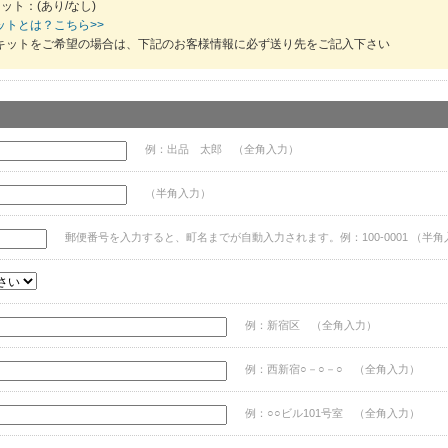
ット：(あり/なし)
ットとは？こちら>>
キットをご希望の場合は、下記のお客様情報に必ず送り先をご記入下さい
例：出品 太郎 （全角入力）
（半角入力）
郵便番号を入力すると、町名までが自動入力されます。例：100-0001 （半角
例：新宿区 （全角入力）
例：西新宿○－○－○ （全角入力）
例：○○ビル101号室 （全角入力）