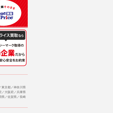
意を得ることが困難であるとき。
に対して協力する必要がある場合であって、
ただし、委託する場合は委託した個人データ
社のサービス等が利用できない場合があり
ージを閲覧・利用していただくためにクッ
／東京都／神奈川県
府／大阪府／兵庫県
，追加又は削除，利用の停止，消去及び第三
岡県／佐賀県／長崎
ます。また当社の個人情報の取り扱いに関
データの削除を要求する権利があります。