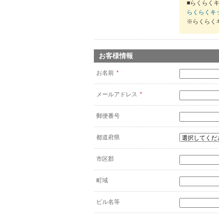
■らくらくキ
らくらくキ
※らくらく
お客様情報
お名前
*
メールアドレス
*
郵便番号
都道府県
市区郡
町域
ビル名等