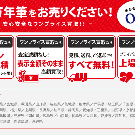
または公衆の生命、身体又は財産の保護のために必要がある場合であって、本人の同
機関若しくは地方公共団体又はその委託を受けた者が法令の定める事務を遂行すること
を得ることにより当該事務の遂行に支障を及ぼすおそれがあるとき。
を円滑に進めるために、外部業者に個人データの一部又は全部の処理を委託する場合（
が図られるように、委託先に対する必要かつ適切な監督を行ないます）。
の任意性
人情報の提供はお客様の任意ですが、必要な個人情報をご提供いただけない場合、当
了承下さい。
が容易に知覚できない方法による個人情報の取得
ページでは、利用者が当社ホームページに再訪問される際、より便利に当社ホームペ
する場合があります。
の統計的分析のため、または掲載された広告にクッキーを使用する場合があります。
ア
県／宮城県／秋田県／山形県／福島県／茨城県／栃木県／群馬県／埼玉県／千葉県
報に関するお問合せ対応
川県／福井県／山梨県／長野県／岐阜県／静岡県／愛知県／三重県／滋賀県／京都
は、当社の保有する個人データに関し、ご本人から利用目的の通知，開示，内容の訂正
鳥取県／島根県／岡山県／広島県／山口県／徳島県／香川県／愛媛県／高知県／福
の停止の請求などがあれば、ご本人の確認をさせていただいた上で、速やかに対応し
宮崎県／鹿児島県／沖縄県
、ご相談にも対応いたします。尚、シュッピン会員のお客様は、当社が保有する個人
開示請求には手数料として800円(税別)をご本人様にご負担いただいております。