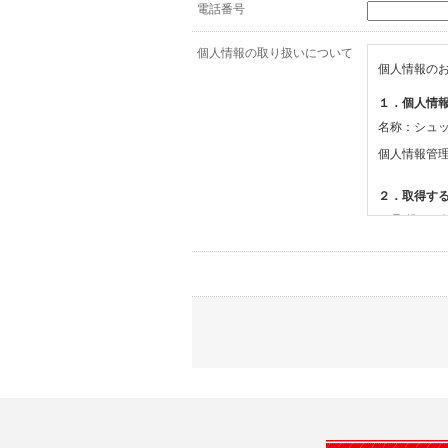
電話番号
個人情報の取り扱いについて
個人情報の
１．個人情
名称：シュ
個人情報管
２．取得す
(1)取得す
・氏名、電
(2)利用目的
・お問合せ
３．個人情
当社は、以
(1)ご本
止すること
(2)法令等