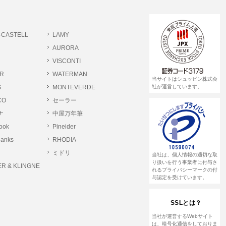
書類提出や質問へのご回答をお願いすること
-CASTELL
LAMY
 個人情報相談窓口
AURORA
pin.com (受付)
VISCONTI
R
WATERMAN
当サイトはシュッピン株式会
S
MONTEVERDE
社が運営しています。
CO
セーラー
ナ
中屋万年筆
rook
Pineider
lanks
RHODIA
ミドリ
当社は、個人情報の適切な取
り扱いを行う事業者に付与さ
R & KLINGNE
れるプライバシーマークの付
与認定を受けています。
SSLとは？
当社が運営するWebサイト
は、暗号化通信をしておりま