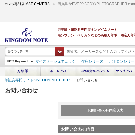
MAP CAMERA
EVERYBODYxPHOTOGRAPHER.com
カメラ専門店:
写真共有:
万年筆・筆記具専門店キングダムノート
モンブラン、ペリカンなどの高級万年筆、限定万年
全てのカテゴリ
マイスターシュテュック
作家シリーズ
パトロンシリー
スーベレーン
PILOT 蒔絵
ダイアミン ボトルインク
中屋万年筆
プラチナ 出雲 キングダムノート別注
アルマンドシモーニクラ
筆記具専門サイトKINGDOM NOTE TOP
お問い合わせ
デモンストレーター
M400
M800
長刀研ぎ
ドルチェビータ
エク
お問い合わせ
お問い合わせ内容入力
お問い合わせ内容