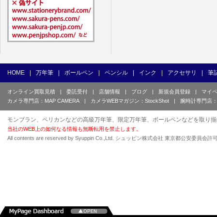
HOME
|
万年筆
|
ボールペン
|
ペンシル
|
インク
|
アクセサリ
|
筆
オンライン買取見積
|
委託受付
|
店舗情報
|
ブログ
|
新規会員登録
|
マイ
カメラ専門店：MAP CAMERA
|
カメラWEBマガジン：StockShot
|
腕時計専門店：
モンブラン、ペリカンなどの高級万年筆、限定万年筆、ボールペンなどを取り揃
当社のWEB上の如何なる情報も無断転用を禁止します。
All contents are reserved by Syuppin Co.,Ltd. シュッピン株式会社 東京都公安委員会許