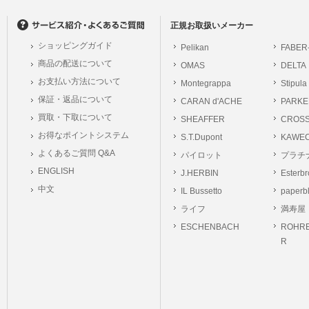
の個人情報に関するお問合せは、以下の窓口で承ります。お問合せの内容により必要な
。
正規お取扱いメーカー
ショッピングガイド
Pelikan
FABER
シュッピン株式会社
商品の配送について
OMAS
DELTA
Mail：privacy@syup
お支払い方法について
Montegrappa
Stipula
保証・返品について
CARAN d'ACHE
PARKE
買取・下取について
SHEAFFER
CROS
お得なポイントシステム
S.T.Dupont
KAWE
よくあるご質問 Q&A
パイロット
プラチ
ENGLISH
J.HERBIN
Esterb
中文
IL Bussetto
paperb
ライフ
満寿屋
ESCHENBACH
ROHRE
R