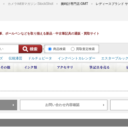
StockShot
GMT
カメラWEBマガジン:
腕時計専門店:
レディースブランド サ
筆、ボールペンなどを取り揃える新品・中古筆記具の通販・買取サイト
商品検索
買取査定検索
ズ
伝統漆芸
ドルチェビータ
インクベントカレンダー
エスターブルッ
デュポン スペース オデッセイ
輪島屋善仁 深海
エテルニタ･アヴァンティ
ブ
ペリカン オーシャンスワール
源氏物語
作家シリーズ
パトロンシリ
リドール
周年記念
アルタミラ 山田ゆりか
お問い合わせ内容確認