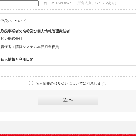
例：03-1234-5678 （半角入力、ハイフンあり）
お取扱いについて
報取扱事業者の名称及び個人情報管理責任者
ッピン株式会社
理責任者：情報システム本部担当役員
る個人情報と利用目的
る個人情報
話番号、メールアドレス、・上記の他、お問合せ時に当社にご提供いただく情報
個人情報の取り扱いについてに同意します。
への対応のため
報の第三者提供と委託
下のいずれかの場合を除いて、個人データを同意いただいた範囲を超えて利用したり
人の同意がある場合。なお第三者に提供する場合には原則として、機密保持、再提供の
を契約の条件といたします。
により開示を求められた場合。