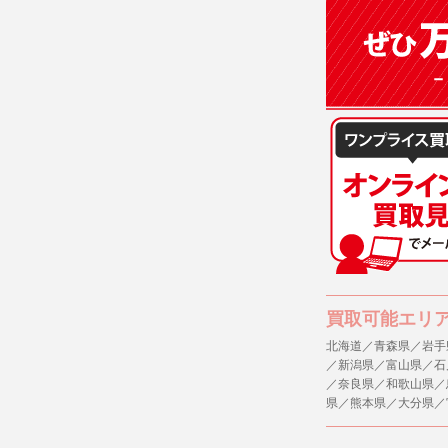
(3)ご本人
(4)国の
本人の同意
(5)業務
の安全管理
４．ご提供
当社への個
ますのでご
５．ご本人
当社ホーム
キーを使用
また利用者
買取可能エリ
北海道／青森県／岩手
６．個人情
／新潟県／富山県／石
(1)当社
／奈良県／和歌山県／
者への提供
県／熊本県／大分県／
するご質問
※個人情報の