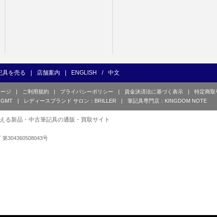
記具を売る
|
店舗案内
|
ENGLISH
/
中文
ページ
|
ご利用規約
|
プライバシーポリシー
|
資金決済法に基づく表示
|
特定商取
GMT
|
レディースブランド サロン：BRILLER
|
筆記具専門店：KINGDOM NOTE
える新品・中古筆記具の通販・買取サイト
可 第304360508043号