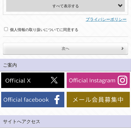
・氏名、電話番号、メールアドレス、・上記の他、お問合せ時に当社にご提供いただく情報
(2)利用目的
プライバシーポリシー
・お問合せへの対応のため
個人情報の取り扱いについてに同意する
３．個人情報の第三者提供と委託
当社は、以下のいずれかの場合を除いて、個人データを同意いただいた範囲を超えて利用したり第三者に提供したりいたしません。
(1)ご本人の同意がある場合。なお第三者に提供する場合には原則として、機密保持、再提供の禁止、お客様からのお申し出により利用を停止することを契約の条件といたします。
ご案内
(2)法令等により開示を求められた場合。
(3)ご本人または公衆の生命、身体又は財産の保護のために必要がある場合であって、本人の同意を得ることが困難であるとき。
(4)国の機関若しくは地方公共団体又はその委託を受けた者が法令の定める事務を遂行することに対して協力する必要がある場合であって、本人の同意を得ることにより当該事務の遂行に支障を及ぼすおそれがあるとき。
(5)業務を円滑に進めるために、外部業者に個人データの一部又は全部の処理を委託する場合（ただし、委託する場合は委託した個人データの安全管理が図られるように、委託先に対する必要かつ適切な監督を行ないます）。
４．ご提供の任意性
当社への個人情報の提供はお客様の任意ですが、必要な個人情報をご提供いただけない場合、当社のサービス等が利用できない場合がありますのでご了承下さい。
サイトへアクセス
５．ご本人が容易に知覚できない方法による個人情報の取得