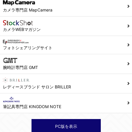
当社ホームページでは、利用者が当社ホームページに再訪問される際、より便利に当社ホームページを閲覧・利用していただくためにクッキーを使用する場合があります。
カメラ専門店 MapCamera
また利用者の統計的分析のため、または掲載された広告にクッキーを使用する場合があります。
６．個人情報に関するお問合せ対応
カメラWEBマガジン
(1)当社は、当社の保有する個人データに関し、ご本人から利用目的の通知，開示，内容の訂正，追加又は削除，利用の停止，消去及び第三者への提供の停止の請求などがあれば、ご本人の確認をさせていただいた上で、速やかに対応します。また当社の個人情報の取り扱いに関するご質問、ご相談にも対応いたします。尚、シュッピン会員のお客様は、当社が保有する個人データの削除を要求する権利があります。
※個人情報の開示請求には手数料として800円(税別)をご本人様にご負担いただいております。
フォトシェアリングサイト
(2)当社の個人情報に関するお問合せは、以下の窓口で承ります。お問合せの内容により必要な書類提出や質問へのご回答をお願いすることがあります。
腕時計専門店 GMT
シュッピン株式会社 個人情報相談窓口
Mail：privacy@syuppin.com (受付)
レディースブランド サロン BRILLER
筆記具専門店 KINGDOM NOTE
PC版を表示