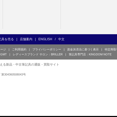
記具を売る
|
店舗案内
|
ENGLISH
/
中文
ページ
|
ご利用規約
|
プライバシーポリシー
|
資金決済法に基づく表示
|
特定商取
GMT
|
レディースブランド サロン：BRILLER
|
筆記具専門店：KINGDOM NOTE
える新品・中古筆記具の通販・買取サイト
可 第304360508043号