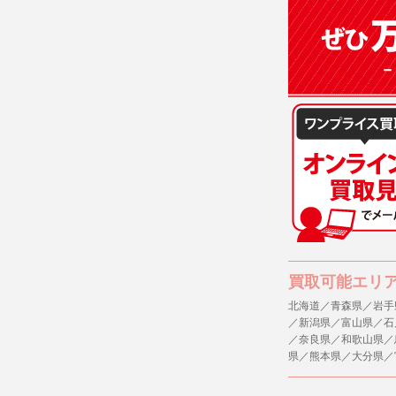
(3)ご本人
(4)国の
本人の同意
(5)業務
の安全管理
４．ご提供
当社への個
ますのでご
５．ご本人
当社ホーム
キーを使用
また利用者
買取可能エリ
北海道／青森県／岩手
６．個人情
／新潟県／富山県／石
(1)当社
／奈良県／和歌山県／
者への提供
県／熊本県／大分県／
するご質問
※個人情報の