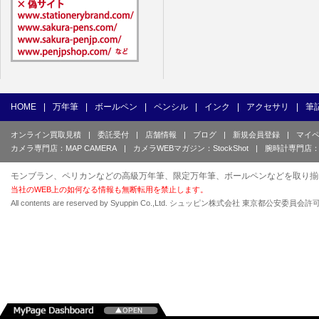
HOME
|
万年筆
|
ボールペン
|
ペンシル
|
インク
|
アクセサリ
|
筆
オンライン買取見積
|
委託受付
|
店舗情報
|
ブログ
|
新規会員登録
|
マイ
カメラ専門店：MAP CAMERA
|
カメラWEBマガジン：StockShot
|
腕時計専門店：
モンブラン、ペリカンなどの高級万年筆、限定万年筆、ボールペンなどを取り揃
当社のWEB上の如何なる情報も無断転用を禁止します。
All contents are reserved by Syuppin Co.,Ltd. シュッピン株式会社 東京都公安委員会許