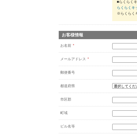
■らくらくキ
らくらくキ
※らくらく
お客様情報
お名前
*
メールアドレス
*
郵便番号
都道府県
市区郡
町域
ビル名等