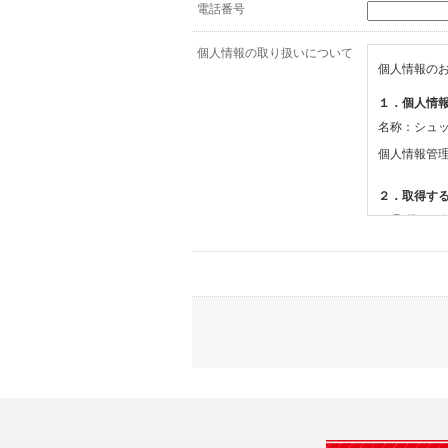
電話番号
個人情報の取り扱いについて
個人情報の
１．個人情
名称：シュ
個人情報管
２．取得す
(1)取得す
・氏名、電
(2)利用目的
・お問合せ
３．個人情
当社は、以
(1)ご本
止すること
(2)法令等