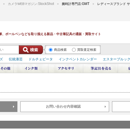
StockShot
GMT
カメラWEBマガジン:
腕時計専門店:
レディースブランド サ
筆、ボールペンなどを取り揃える新品・中古筆記具の通販・買取サイト
商品検索
買取査定検索
ズ
伝統漆芸
ドルチェビータ
インクベントカレンダー
エスターブルッ
デュポン スペース オデッセイ
輪島屋善仁 深海
エテルニタ･アヴァンティ
ブ
ペリカン オーシャンスワール
源氏物語
作家シリーズ
パトロンシリ
リドール
周年記念
アルタミラ 山田ゆりか
お問い合わせ内容確認