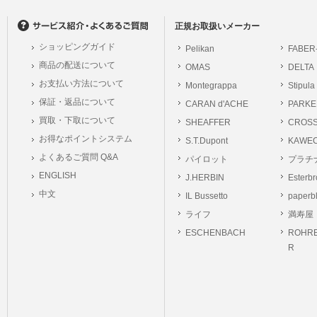
の個人情報に関するお問合せは、以下の窓口で承ります。お問合せの内容により必要な
。
正規お取扱いメーカー
ショッピングガイド
Pelikan
FABER
シュッピン株式会社
商品の配送について
OMAS
DELTA
Mail：privacy@syup
お支払い方法について
Montegrappa
Stipula
保証・返品について
CARAN d'ACHE
PARKE
買取・下取について
SHEAFFER
CROS
お得なポイントシステム
S.T.Dupont
KAWE
よくあるご質問 Q&A
パイロット
プラチ
ENGLISH
J.HERBIN
Esterb
中文
IL Bussetto
paperb
ライフ
満寿屋
ESCHENBACH
ROHRE
R