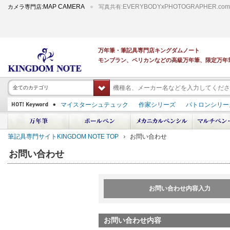
MAP CAMERA
EVERYBODYxPHOTOGRAPHER.com
カメラ専門店:
写真共有:
万年筆・筆記具専門店キングダムノート
モンブラン、ペリカンなどの高級万年筆、限定万年
全てのカテゴリ
マイスターシュテュック
作家シリーズ
パトロンシリー
スーベレーン
PILOT 蒔絵
ダイアミン ボトルインク
中屋万年筆
プラチナ 出雲 キングダムノート別注
アルマンドシモーニクラ
筆記具専門サイトKINGDOM NOTE TOP
お問い合わせ
デモンストレーター
M400
M800
長刀研ぎ
ドルチェビータ
エク
お問い合わせ
お問い合わせ内容入力
お問い合わせ内容