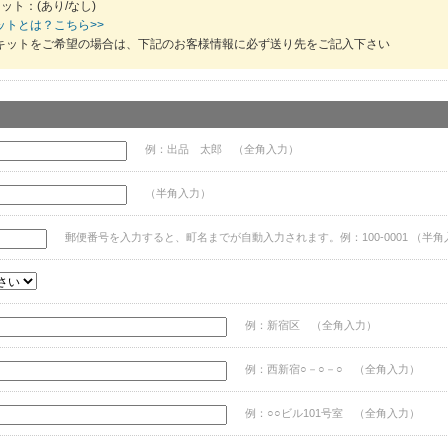
ット：(あり/なし)
ットとは？こちら>>
キットをご希望の場合は、下記のお客様情報に必ず送り先をご記入下さい
例：出品 太郎 （全角入力）
（半角入力）
郵便番号を入力すると、町名までが自動入力されます。例：100-0001 （半角
例：新宿区 （全角入力）
例：西新宿○－○－○ （全角入力）
例：○○ビル101号室 （全角入力）