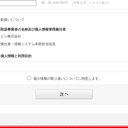
例：03-1234-5678 （半角入力、ハイフンあり）
お取扱いについて
報取扱事業者の名称及び個人情報管理責任者
ッピン株式会社
理責任者：情報システム本部担当役員
る個人情報と利用目的
る個人情報
話番号、メールアドレス、・上記の他、お問合せ時に当社にご提供いただく情報
個人情報の取り扱いについてに同意します。
への対応のため
報の第三者提供と委託
下のいずれかの場合を除いて、個人データを同意いただいた範囲を超えて利用したり
人の同意がある場合。なお第三者に提供する場合には原則として、機密保持、再提供の
を契約の条件といたします。
により開示を求められた場合。