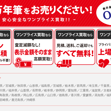
または公衆の生命、身体又は財産の保護のために必要がある場合であって、本人の同
機関若しくは地方公共団体又はその委託を受けた者が法令の定める事務を遂行すること
を得ることにより当該事務の遂行に支障を及ぼすおそれがあるとき。
を円滑に進めるために、外部業者に個人データの一部又は全部の処理を委託する場合（
が図られるように、委託先に対する必要かつ適切な監督を行ないます）。
の任意性
人情報の提供はお客様の任意ですが、必要な個人情報をご提供いただけない場合、当
了承下さい。
が容易に知覚できない方法による個人情報の取得
ページでは、利用者が当社ホームページに再訪問される際、より便利に当社ホームペ
する場合があります。
の統計的分析のため、または掲載された広告にクッキーを使用する場合があります。
ア
県／宮城県／秋田県／山形県／福島県／茨城県／栃木県／群馬県／埼玉県／千葉県
報に関するお問合せ対応
川県／福井県／山梨県／長野県／岐阜県／静岡県／愛知県／三重県／滋賀県／京都
は、当社の保有する個人データに関し、ご本人から利用目的の通知，開示，内容の訂正
鳥取県／島根県／岡山県／広島県／山口県／徳島県／香川県／愛媛県／高知県／福
の停止の請求などがあれば、ご本人の確認をさせていただいた上で、速やかに対応し
宮崎県／鹿児島県／沖縄県
、ご相談にも対応いたします。尚、シュッピン会員のお客様は、当社が保有する個人
開示請求には手数料として800円(税別)をご本人様にご負担いただいております。