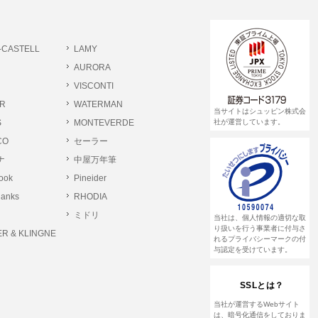
書類提出や質問へのご回答をお願いすること
-CASTELL
LAMY
 個人情報相談窓口
AURORA
pin.com (受付)
VISCONTI
R
WATERMAN
当サイトはシュッピン株式会
S
MONTEVERDE
社が運営しています。
CO
セーラー
ナ
中屋万年筆
rook
Pineider
lanks
RHODIA
ミドリ
当社は、個人情報の適切な取
り扱いを行う事業者に付与さ
R & KLINGNE
れるプライバシーマークの付
与認定を受けています。
SSLとは？
当社が運営するWebサイト
は、暗号化通信をしておりま