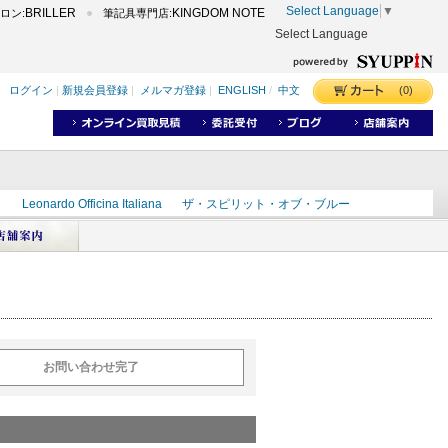
Select Language
▼
BRILLER
KINGDOM NOTE
ロン:
筆記具専門店:
Select Language
(0)
ログイン
|
新規会員登録
|
メルマガ登録
|
ENGLISH
/
中文
ク
Leonardo Officina Italiana
ザ・スピリット・オブ・ブルー
ラインD
出雲
世界のことわざ
masahiro
ショーンデザイン
ーズ
カヴゼットインク
スーベレーン
モンブラン
お問い合わせ完了