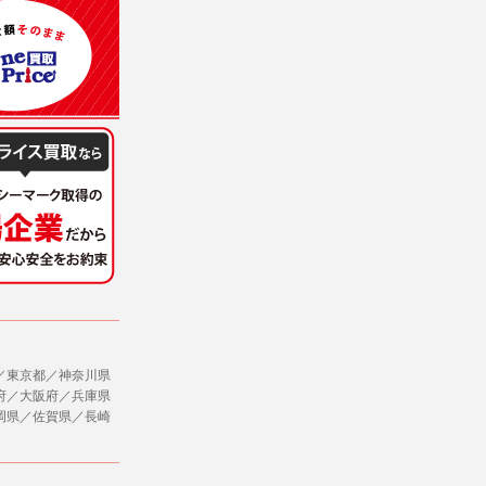
意を得ることが困難であるとき。
に対して協力する必要がある場合であって、
ただし、委託する場合は委託した個人データ
社のサービス等が利用できない場合があり
ージを閲覧・利用していただくためにクッ
／東京都／神奈川県
府／大阪府／兵庫県
，追加又は削除，利用の停止，消去及び第三
岡県／佐賀県／長崎
ます。また当社の個人情報の取り扱いに関
データの削除を要求する権利があります。