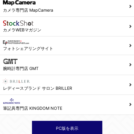
当社ホームページでは、利用者が当社ホームページに再訪問される際、より便利に当社ホームページを閲覧・利用していただくためにクッキーを使用する場合があります。
カメラ専門店 MapCamera
また利用者の統計的分析のため、または掲載された広告にクッキーを使用する場合があります。
６．個人情報に関するお問合せ対応
カメラWEBマガジン
(1)当社は、当社の保有する個人データに関し、ご本人から利用目的の通知，開示，内容の訂正，追加又は削除，利用の停止，消去及び第三者への提供の停止の請求などがあれば、ご本人の確認をさせていただいた上で、速やかに対応します。また当社の個人情報の取り扱いに関するご質問、ご相談にも対応いたします。尚、シュッピン会員のお客様は、当社が保有する個人データの削除を要求する権利があります。
※個人情報の開示請求には手数料として800円(税別)をご本人様にご負担いただいております。
フォトシェアリングサイト
(2)当社の個人情報に関するお問合せは、以下の窓口で承ります。お問合せの内容により必要な書類提出や質問へのご回答をお願いすることがあります。
腕時計専門店 GMT
シュッピン株式会社 個人情報相談窓口
Mail：privacy@syuppin.com (受付)
レディースブランド サロン BRILLER
筆記具専門店 KINGDOM NOTE
PC版を表示