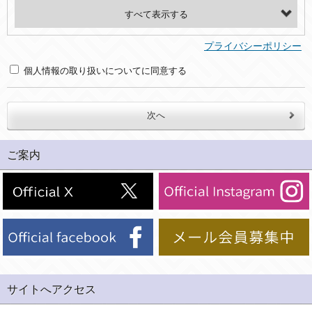
・氏名、電話番号、メールアドレス、・上記の他、お問合せ時に当社にご提供いただく情報
(2)利用目的
プライバシーポリシー
・お問合せへの対応のため
個人情報の取り扱いについてに同意する
３．個人情報の第三者提供と委託
当社は、以下のいずれかの場合を除いて、個人データを同意いただいた範囲を超えて利用したり第三者に提供したりいたしません。
(1)ご本人の同意がある場合。なお第三者に提供する場合には原則として、機密保持、再提供の禁止、お客様からのお申し出により利用を停止することを契約の条件といたします。
ご案内
(2)法令等により開示を求められた場合。
(3)ご本人または公衆の生命、身体又は財産の保護のために必要がある場合であって、本人の同意を得ることが困難であるとき。
(4)国の機関若しくは地方公共団体又はその委託を受けた者が法令の定める事務を遂行することに対して協力する必要がある場合であって、本人の同意を得ることにより当該事務の遂行に支障を及ぼすおそれがあるとき。
(5)業務を円滑に進めるために、外部業者に個人データの一部又は全部の処理を委託する場合（ただし、委託する場合は委託した個人データの安全管理が図られるように、委託先に対する必要かつ適切な監督を行ないます）。
４．ご提供の任意性
当社への個人情報の提供はお客様の任意ですが、必要な個人情報をご提供いただけない場合、当社のサービス等が利用できない場合がありますのでご了承下さい。
サイトへアクセス
５．ご本人が容易に知覚できない方法による個人情報の取得