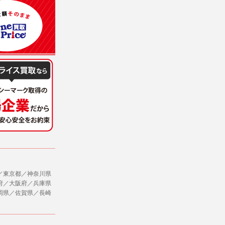
意を得ることが困難であるとき。
に対して協力する必要がある場合であって、
ただし、委託する場合は委託した個人データ
社のサービス等が利用できない場合があり
ージを閲覧・利用していただくためにクッ
／東京都／神奈川県
府／大阪府／兵庫県
，追加又は削除，利用の停止，消去及び第三
岡県／佐賀県／長崎
ます。また当社の個人情報の取り扱いに関
データの削除を要求する権利があります。