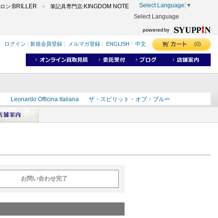
Select Language
▼
BRILLER
KINGDOM NOTE
ロン:
筆記具専門店:
Select Language
(0)
ログイン
|
新規会員登録
|
メルマガ登録
|
ENGLISH
/
中文
ク
Leonardo Officina Italiana
ザ・スピリット・オブ・ブルー
ラインD
出雲
世界のことわざ
masahiro
ショーンデザイン
ーズ
カヴゼットインク
スーベレーン
モンブラン
お問い合わせ完了