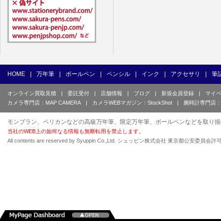
HOME
|
万年筆
|
ボールペン
|
ペンシル
|
インク
|
アクセサリ
|
筆
オンライン買取見積
|
委託受付
|
店舗情報
|
ブログ
|
新規会員登録
|
マイ
カメラ専門店：MAP CAMERA
|
カメラWEBマガジン：StockShot
|
腕時計専門店：
モンブラン、ペリカンなどの高級万年筆、限定万年筆、ボールペンなどを取り揃
当社のWEB上の如何なる情報も無断転用を禁止します。
All contents are reserved by Syuppin Co.,Ltd. シュッピン株式会社 東京都公安委員会許