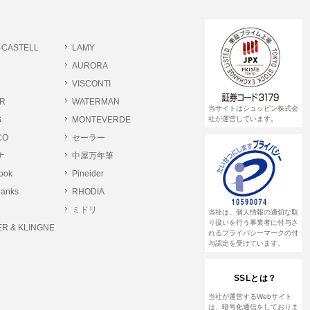
書類提出や質問へのご回答をお願いすること
-CASTELL
LAMY
 個人情報相談窓口
AURORA
pin.com (受付)
VISCONTI
R
WATERMAN
当サイトはシュッピン株式会
S
MONTEVERDE
社が運営しています。
CO
セーラー
ナ
中屋万年筆
rook
Pineider
lanks
RHODIA
ミドリ
当社は、個人情報の適切な取
り扱いを行う事業者に付与さ
R & KLINGNE
れるプライバシーマークの付
与認定を受けています。
SSLとは？
当社が運営するWebサイト
は、暗号化通信をしておりま