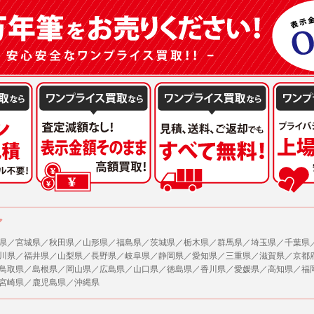
または公衆の生命、身体又は財産の保護のために必要がある場合であって、本人の同
機関若しくは地方公共団体又はその委託を受けた者が法令の定める事務を遂行すること
を得ることにより当該事務の遂行に支障を及ぼすおそれがあるとき。
を円滑に進めるために、外部業者に個人データの一部又は全部の処理を委託する場合（
が図られるように、委託先に対する必要かつ適切な監督を行ないます）。
の任意性
人情報の提供はお客様の任意ですが、必要な個人情報をご提供いただけない場合、当
了承下さい。
が容易に知覚できない方法による個人情報の取得
ページでは、利用者が当社ホームページに再訪問される際、より便利に当社ホームペ
する場合があります。
の統計的分析のため、または掲載された広告にクッキーを使用する場合があります。
ア
県／宮城県／秋田県／山形県／福島県／茨城県／栃木県／群馬県／埼玉県／千葉県
報に関するお問合せ対応
川県／福井県／山梨県／長野県／岐阜県／静岡県／愛知県／三重県／滋賀県／京都
は、当社の保有する個人データに関し、ご本人から利用目的の通知，開示，内容の訂正
鳥取県／島根県／岡山県／広島県／山口県／徳島県／香川県／愛媛県／高知県／福
の停止の請求などがあれば、ご本人の確認をさせていただいた上で、速やかに対応し
宮崎県／鹿児島県／沖縄県
、ご相談にも対応いたします。尚、シュッピン会員のお客様は、当社が保有する個人
開示請求には手数料として800円(税別)をご本人様にご負担いただいております。