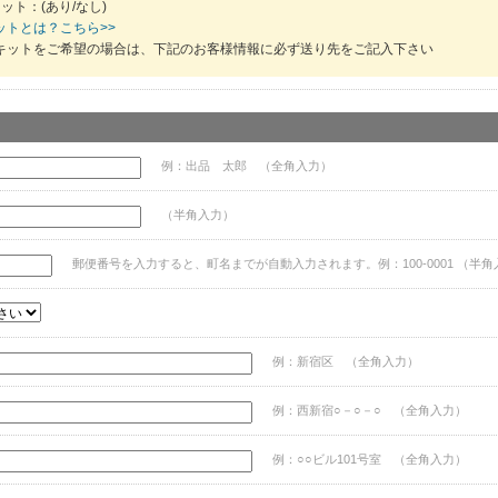
ット：(あり/なし)
ットとは？こちら>>
キットをご希望の場合は、下記のお客様情報に必ず送り先をご記入下さい
例：出品 太郎 （全角入力）
（半角入力）
郵便番号を入力すると、町名までが自動入力されます。例：100-0001 （半角
例：新宿区 （全角入力）
例：西新宿○－○－○ （全角入力）
例：○○ビル101号室 （全角入力）