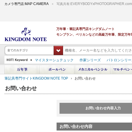
MAP CAMERA
EVERYBODYxPHOTOGRAPHER.com
カメラ専門店:
写真共有:
万年筆・筆記具専門店キングダムノート
モンブラン、ペリカンなどの高級万年筆、限定万年
全てのカテゴリ
マイスターシュテュック
作家シリーズ
パトロンシリー
スーベレーン
PILOT 蒔絵
ダイアミン ボトルインク
中屋万年筆
プラチナ 出雲 キングダムノート別注
アルマンドシモーニクラ
筆記具専門サイトKINGDOM NOTE TOP
お問い合わせ
デモンストレーター
M400
M800
長刀研ぎ
ドルチェビータ
エク
お問い合わせ
お問い合わせ内容入力
お問い合わせ内容