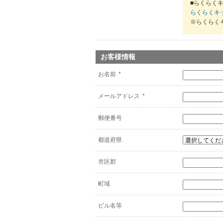
■らくらくキ
らくらくキ
※らくらく
お客様情報
お名前
*
メールアドレス
*
郵便番号
都道府県
市区郡
町域
ビル名等