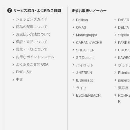
の個人情報に関するお問合せは、以下の窓口で承ります。お問合せの内容により必要な
。
正規お取扱いメーカー
ショッピングガイド
Pelikan
FABER
シュッピン株式会社
商品の配送について
OMAS
DELTA
Mail：privacy@syup
お支払い方法について
Montegrappa
Stipula
保証・返品について
CARAN d'ACHE
PARKE
買取・下取について
SHEAFFER
CROS
お得なポイントシステム
S.T.Dupont
KAWE
よくあるご質問 Q&A
パイロット
プラチ
ENGLISH
J.HERBIN
Esterb
中文
IL Bussetto
paperb
ライフ
満寿屋
ESCHENBACH
ROHRE
R