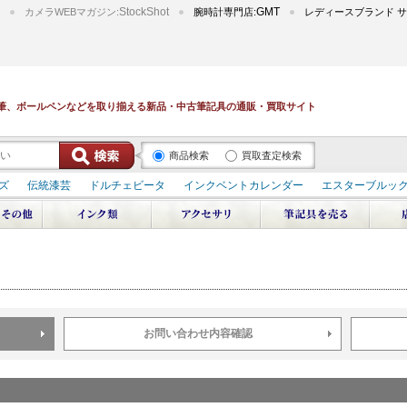
StockShot
GMT
カメラWEBマガジン:
腕時計専門店:
レディースブランド サ
筆、ボールペンなどを取り揃える新品・中古筆記具の通販・買取サイト
商品検索
買取査定検索
ズ
伝統漆芸
ドルチェビータ
インクベントカレンダー
エスターブルッ
デュポン スペース オデッセイ
輪島屋善仁 深海
エテルニタ･アヴァンティ
ブ
ペリカン オーシャンスワール
源氏物語
作家シリーズ
パトロンシリ
リドール
周年記念
アルタミラ 山田ゆりか
お問い合わせ内容確認