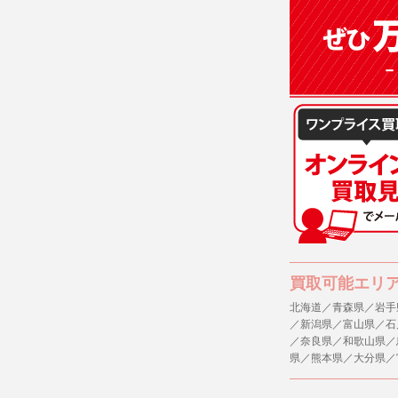
(3)ご本人
(4)国の
本人の同意
(5)業務
の安全管理
４．ご提供
当社への個
ますのでご
５．ご本人
当社ホーム
キーを使用
また利用者
買取可能エリ
北海道／青森県／岩手
６．個人情
／新潟県／富山県／石
(1)当社
／奈良県／和歌山県／
者への提供
県／熊本県／大分県／
するご質問
※個人情報の