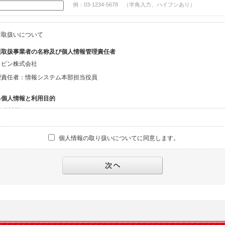
例：03-1234-5678 （半角入力、ハイフンあり）
お取扱いについて
報取扱事業者の名称及び個人情報管理責任者
ッピン株式会社
理責任者：情報システム本部担当役員
る個人情報と利用目的
る個人情報
話番号、メールアドレス、・上記の他、お問合せ時に当社にご提供いただく情報
個人情報の取り扱いについてに同意します。
への対応のため
報の第三者提供と委託
下のいずれかの場合を除いて、個人データを同意いただいた範囲を超えて利用したり
人の同意がある場合。なお第三者に提供する場合には原則として、機密保持、再提供の
を契約の条件といたします。
により開示を求められた場合。