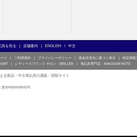
記具を売る
|
店舗案内
|
ENGLISH
/
中文
ページ
|
ご利用規約
|
プライバシーポリシー
|
資金決済法に基づく表示
|
特定商取
GMT
|
レディースブランド サロン：BRILLER
|
筆記具専門店：KINGDOM NOTE
える新品・中古筆記具の通販・買取サイト
可 第304360508043号