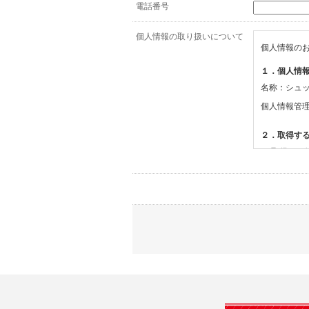
電話番号
個人情報の取り扱いについて
個人情報の
１．個人情
名称：シュ
個人情報管
２．取得す
(1)取得す
・氏名、電
(2)利用目的
・お問合せ
３．個人情
当社は、以
(1)ご本
止すること
(2)法令等