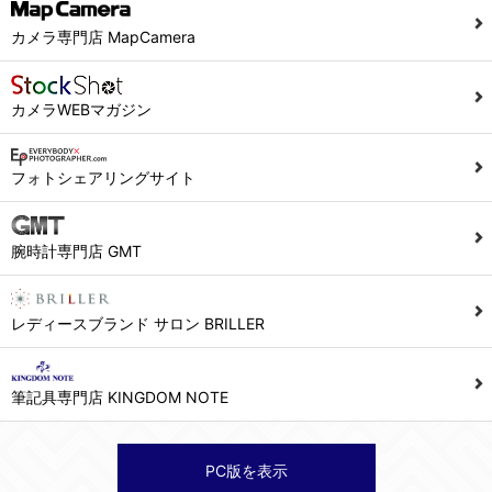
当社ホームページでは、利用者が当社ホームページに再訪問される際、より便利に当社ホームページを閲覧・利用していただくためにクッキーを使用する場合があります。
カメラ専門店 MapCamera
また利用者の統計的分析のため、または掲載された広告にクッキーを使用する場合があります。
６．個人情報に関するお問合せ対応
カメラWEBマガジン
(1)当社は、当社の保有する個人データに関し、ご本人から利用目的の通知，開示，内容の訂正，追加又は削除，利用の停止，消去及び第三者への提供の停止の請求などがあれば、ご本人の確認をさせていただいた上で、速やかに対応します。また当社の個人情報の取り扱いに関するご質問、ご相談にも対応いたします。尚、シュッピン会員のお客様は、当社が保有する個人データの削除を要求する権利があります。
※個人情報の開示請求には手数料として800円(税別)をご本人様にご負担いただいております。
フォトシェアリングサイト
(2)当社の個人情報に関するお問合せは、以下の窓口で承ります。お問合せの内容により必要な書類提出や質問へのご回答をお願いすることがあります。
腕時計専門店 GMT
シュッピン株式会社 個人情報相談窓口
Mail：privacy@syuppin.com (受付)
レディースブランド サロン BRILLER
筆記具専門店 KINGDOM NOTE
PC版を表示