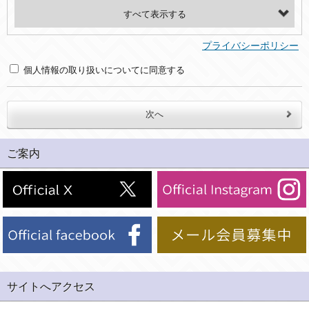
・氏名、電話番号、メールアドレス、・上記の他、お問合せ時に当社にご提供いただく情報
(2)利用目的
プライバシーポリシー
・お問合せへの対応のため
個人情報の取り扱いについてに同意する
３．個人情報の第三者提供と委託
当社は、以下のいずれかの場合を除いて、個人データを同意いただいた範囲を超えて利用したり第三者に提供したりいたしません。
(1)ご本人の同意がある場合。なお第三者に提供する場合には原則として、機密保持、再提供の禁止、お客様からのお申し出により利用を停止することを契約の条件といたします。
ご案内
(2)法令等により開示を求められた場合。
(3)ご本人または公衆の生命、身体又は財産の保護のために必要がある場合であって、本人の同意を得ることが困難であるとき。
(4)国の機関若しくは地方公共団体又はその委託を受けた者が法令の定める事務を遂行することに対して協力する必要がある場合であって、本人の同意を得ることにより当該事務の遂行に支障を及ぼすおそれがあるとき。
(5)業務を円滑に進めるために、外部業者に個人データの一部又は全部の処理を委託する場合（ただし、委託する場合は委託した個人データの安全管理が図られるように、委託先に対する必要かつ適切な監督を行ないます）。
４．ご提供の任意性
当社への個人情報の提供はお客様の任意ですが、必要な個人情報をご提供いただけない場合、当社のサービス等が利用できない場合がありますのでご了承下さい。
サイトへアクセス
５．ご本人が容易に知覚できない方法による個人情報の取得