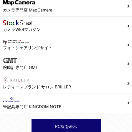
当社ホームページでは、利用者が当社ホームページに再訪問される際、より便利に当社ホームページを閲覧・利用していただくためにクッキーを使用する場合があります。
カメラ専門店 MapCamera
また利用者の統計的分析のため、または掲載された広告にクッキーを使用する場合があります。
６．個人情報に関するお問合せ対応
カメラWEBマガジン
(1)当社は、当社の保有する個人データに関し、ご本人から利用目的の通知，開示，内容の訂正，追加又は削除，利用の停止，消去及び第三者への提供の停止の請求などがあれば、ご本人の確認をさせていただいた上で、速やかに対応します。また当社の個人情報の取り扱いに関するご質問、ご相談にも対応いたします。尚、シュッピン会員のお客様は、当社が保有する個人データの削除を要求する権利があります。
※個人情報の開示請求には手数料として800円(税別)をご本人様にご負担いただいております。
フォトシェアリングサイト
(2)当社の個人情報に関するお問合せは、以下の窓口で承ります。お問合せの内容により必要な書類提出や質問へのご回答をお願いすることがあります。
腕時計専門店 GMT
シュッピン株式会社 個人情報相談窓口
Mail：privacy@syuppin.com (受付)
レディースブランド サロン BRILLER
筆記具専門店 KINGDOM NOTE
PC版を表示