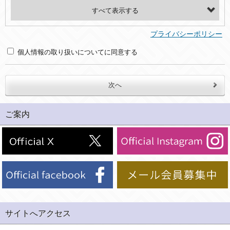
・氏名、電話番号、メールアドレス、・上記の他、お問合せ時に当社にご提供いただく情報
(2)利用目的
プライバシーポリシー
・お問合せへの対応のため
個人情報の取り扱いについてに同意する
３．個人情報の第三者提供と委託
当社は、以下のいずれかの場合を除いて、個人データを同意いただいた範囲を超えて利用したり第三者に提供したりいたしません。
(1)ご本人の同意がある場合。なお第三者に提供する場合には原則として、機密保持、再提供の禁止、お客様からのお申し出により利用を停止することを契約の条件といたします。
ご案内
(2)法令等により開示を求められた場合。
(3)ご本人または公衆の生命、身体又は財産の保護のために必要がある場合であって、本人の同意を得ることが困難であるとき。
(4)国の機関若しくは地方公共団体又はその委託を受けた者が法令の定める事務を遂行することに対して協力する必要がある場合であって、本人の同意を得ることにより当該事務の遂行に支障を及ぼすおそれがあるとき。
(5)業務を円滑に進めるために、外部業者に個人データの一部又は全部の処理を委託する場合（ただし、委託する場合は委託した個人データの安全管理が図られるように、委託先に対する必要かつ適切な監督を行ないます）。
４．ご提供の任意性
当社への個人情報の提供はお客様の任意ですが、必要な個人情報をご提供いただけない場合、当社のサービス等が利用できない場合がありますのでご了承下さい。
サイトへアクセス
５．ご本人が容易に知覚できない方法による個人情報の取得