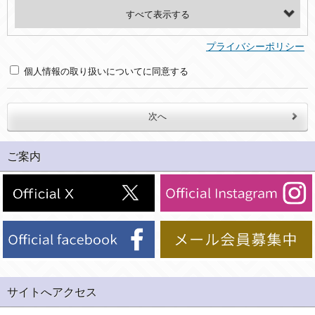
・氏名、電話番号、メールアドレス、・上記の他、お問合せ時に当社にご提供いただく情報
(2)利用目的
プライバシーポリシー
・お問合せへの対応のため
個人情報の取り扱いについてに同意する
３．個人情報の第三者提供と委託
当社は、以下のいずれかの場合を除いて、個人データを同意いただいた範囲を超えて利用したり第三者に提供したりいたしません。
(1)ご本人の同意がある場合。なお第三者に提供する場合には原則として、機密保持、再提供の禁止、お客様からのお申し出により利用を停止することを契約の条件といたします。
ご案内
(2)法令等により開示を求められた場合。
(3)ご本人または公衆の生命、身体又は財産の保護のために必要がある場合であって、本人の同意を得ることが困難であるとき。
(4)国の機関若しくは地方公共団体又はその委託を受けた者が法令の定める事務を遂行することに対して協力する必要がある場合であって、本人の同意を得ることにより当該事務の遂行に支障を及ぼすおそれがあるとき。
(5)業務を円滑に進めるために、外部業者に個人データの一部又は全部の処理を委託する場合（ただし、委託する場合は委託した個人データの安全管理が図られるように、委託先に対する必要かつ適切な監督を行ないます）。
４．ご提供の任意性
当社への個人情報の提供はお客様の任意ですが、必要な個人情報をご提供いただけない場合、当社のサービス等が利用できない場合がありますのでご了承下さい。
サイトへアクセス
５．ご本人が容易に知覚できない方法による個人情報の取得