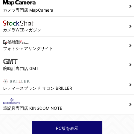
当社ホームページでは、利用者が当社ホームページに再訪問される際、より便利に当社ホームページを閲覧・利用していただくためにクッキーを使用する場合があります。
カメラ専門店 MapCamera
また利用者の統計的分析のため、または掲載された広告にクッキーを使用する場合があります。
６．個人情報に関するお問合せ対応
カメラWEBマガジン
(1)当社は、当社の保有する個人データに関し、ご本人から利用目的の通知，開示，内容の訂正，追加又は削除，利用の停止，消去及び第三者への提供の停止の請求などがあれば、ご本人の確認をさせていただいた上で、速やかに対応します。また当社の個人情報の取り扱いに関するご質問、ご相談にも対応いたします。尚、シュッピン会員のお客様は、当社が保有する個人データの削除を要求する権利があります。
※個人情報の開示請求には手数料として800円(税別)をご本人様にご負担いただいております。
フォトシェアリングサイト
(2)当社の個人情報に関するお問合せは、以下の窓口で承ります。お問合せの内容により必要な書類提出や質問へのご回答をお願いすることがあります。
腕時計専門店 GMT
シュッピン株式会社 個人情報相談窓口
Mail：privacy@syuppin.com (受付)
レディースブランド サロン BRILLER
筆記具専門店 KINGDOM NOTE
PC版を表示