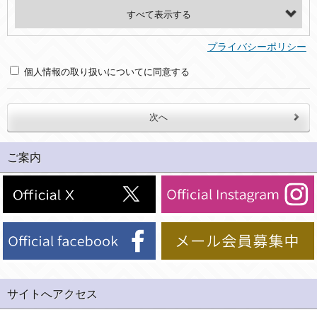
・氏名、電話番号、メールアドレス、・上記の他、お問合せ時に当社にご提供いただく情報
(2)利用目的
プライバシーポリシー
・お問合せへの対応のため
個人情報の取り扱いについてに同意する
３．個人情報の第三者提供と委託
当社は、以下のいずれかの場合を除いて、個人データを同意いただいた範囲を超えて利用したり第三者に提供したりいたしません。
(1)ご本人の同意がある場合。なお第三者に提供する場合には原則として、機密保持、再提供の禁止、お客様からのお申し出により利用を停止することを契約の条件といたします。
ご案内
(2)法令等により開示を求められた場合。
(3)ご本人または公衆の生命、身体又は財産の保護のために必要がある場合であって、本人の同意を得ることが困難であるとき。
(4)国の機関若しくは地方公共団体又はその委託を受けた者が法令の定める事務を遂行することに対して協力する必要がある場合であって、本人の同意を得ることにより当該事務の遂行に支障を及ぼすおそれがあるとき。
(5)業務を円滑に進めるために、外部業者に個人データの一部又は全部の処理を委託する場合（ただし、委託する場合は委託した個人データの安全管理が図られるように、委託先に対する必要かつ適切な監督を行ないます）。
４．ご提供の任意性
当社への個人情報の提供はお客様の任意ですが、必要な個人情報をご提供いただけない場合、当社のサービス等が利用できない場合がありますのでご了承下さい。
サイトへアクセス
５．ご本人が容易に知覚できない方法による個人情報の取得