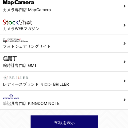
当社ホームページでは、利用者が当社ホームページに再訪問される際、より便利に当社ホームページを閲覧・利用していただくためにクッキーを使用する場合があります。
カメラ専門店 MapCamera
また利用者の統計的分析のため、または掲載された広告にクッキーを使用する場合があります。
６．個人情報に関するお問合せ対応
カメラWEBマガジン
(1)当社は、当社の保有する個人データに関し、ご本人から利用目的の通知，開示，内容の訂正，追加又は削除，利用の停止，消去及び第三者への提供の停止の請求などがあれば、ご本人の確認をさせていただいた上で、速やかに対応します。また当社の個人情報の取り扱いに関するご質問、ご相談にも対応いたします。尚、シュッピン会員のお客様は、当社が保有する個人データの削除を要求する権利があります。
※個人情報の開示請求には手数料として800円(税別)をご本人様にご負担いただいております。
フォトシェアリングサイト
(2)当社の個人情報に関するお問合せは、以下の窓口で承ります。お問合せの内容により必要な書類提出や質問へのご回答をお願いすることがあります。
腕時計専門店 GMT
シュッピン株式会社 個人情報相談窓口
Mail：privacy@syuppin.com (受付)
レディースブランド サロン BRILLER
筆記具専門店 KINGDOM NOTE
PC版を表示