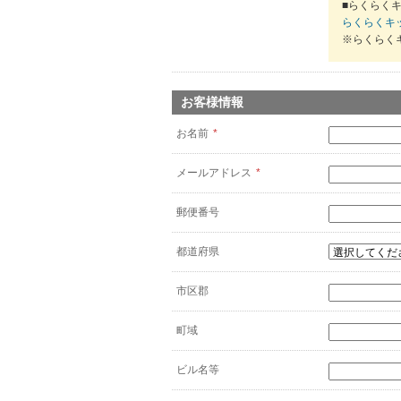
■らくらくキ
らくらくキ
※らくらく
お客様情報
お名前
*
メールアドレス
*
郵便番号
都道府県
市区郡
町域
ビル名等