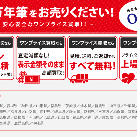
または公衆の生命、身体又は財産の保護のために必要がある場合であって、本人の同
機関若しくは地方公共団体又はその委託を受けた者が法令の定める事務を遂行すること
を得ることにより当該事務の遂行に支障を及ぼすおそれがあるとき。
を円滑に進めるために、外部業者に個人データの一部又は全部の処理を委託する場合（
が図られるように、委託先に対する必要かつ適切な監督を行ないます）。
の任意性
人情報の提供はお客様の任意ですが、必要な個人情報をご提供いただけない場合、当
了承下さい。
が容易に知覚できない方法による個人情報の取得
ページでは、利用者が当社ホームページに再訪問される際、より便利に当社ホームペ
する場合があります。
の統計的分析のため、または掲載された広告にクッキーを使用する場合があります。
ア
県／宮城県／秋田県／山形県／福島県／茨城県／栃木県／群馬県／埼玉県／千葉県
報に関するお問合せ対応
川県／福井県／山梨県／長野県／岐阜県／静岡県／愛知県／三重県／滋賀県／京都
は、当社の保有する個人データに関し、ご本人から利用目的の通知，開示，内容の訂正
鳥取県／島根県／岡山県／広島県／山口県／徳島県／香川県／愛媛県／高知県／福
の停止の請求などがあれば、ご本人の確認をさせていただいた上で、速やかに対応し
宮崎県／鹿児島県／沖縄県
、ご相談にも対応いたします。尚、シュッピン会員のお客様は、当社が保有する個人
開示請求には手数料として800円(税別)をご本人様にご負担いただいております。