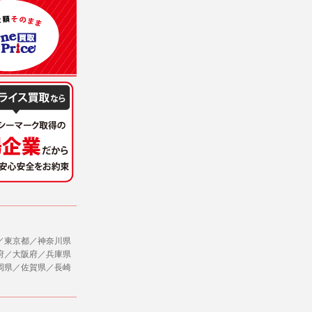
意を得ることが困難であるとき。
に対して協力する必要がある場合であって、
ただし、委託する場合は委託した個人データ
社のサービス等が利用できない場合があり
ージを閲覧・利用していただくためにクッ
／東京都／神奈川県
府／大阪府／兵庫県
，追加又は削除，利用の停止，消去及び第三
岡県／佐賀県／長崎
ます。また当社の個人情報の取り扱いに関
データの削除を要求する権利があります。