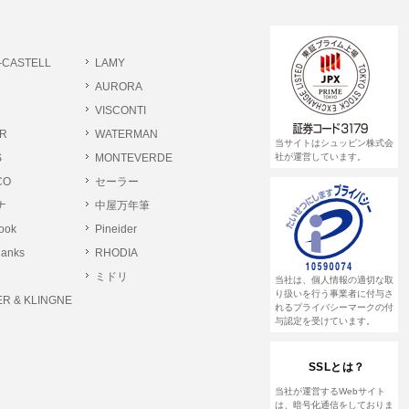
書類提出や質問へのご回答をお願いすること
-CASTELL
LAMY
 個人情報相談窓口
AURORA
pin.com (受付)
VISCONTI
R
WATERMAN
当サイトはシュッピン株式会
S
MONTEVERDE
社が運営しています。
CO
セーラー
ナ
中屋万年筆
rook
Pineider
lanks
RHODIA
ミドリ
当社は、個人情報の適切な取
り扱いを行う事業者に付与さ
R & KLINGNE
れるプライバシーマークの付
与認定を受けています。
SSLとは？
当社が運営するWebサイト
は、暗号化通信をしておりま