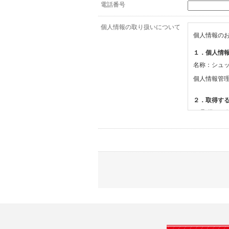
電話番号
個人情報の取り扱いについて
個人情報の
１．個人情
名称：シュ
個人情報管
２．取得す
(1)取得す
・氏名、電
(2)利用目的
・お問合せ
３．個人情
当社は、以
(1)ご本
止すること
(2)法令等