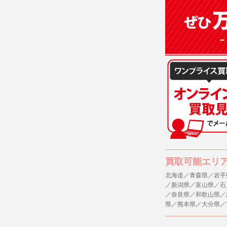
(3)ご本人
(4)国の
本人の同意
(5)業務
の安全管理
４．ご提供
当社への個
ますのでご
５．ご本人
当社ホーム
キーを使用
また利用者
買取可能エリ
北海道／青森県／岩手
６．個人情
／新潟県／富山県／石
(1)当社
／奈良県／和歌山県／
者への提供
県／熊本県／大分県／
するご質問
※個人情報の