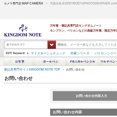
MAP CAMERA
EVERYBODYxPHOTOGRAPHER.com
カメラ専門店:
写真共有:
万年筆・筆記具専門店キングダムノート
モンブラン、ペリカンなどの高級万年筆、限定万年
全てのカテゴリ
マイスターシュテュック
作家シリーズ
パトロンシリー
スーベレーン
PILOT 蒔絵
ダイアミン ボトルインク
中屋万年筆
プラチナ 出雲 キングダムノート別注
アルマンドシモーニクラ
筆記具専門サイトKINGDOM NOTE TOP
お問い合わせ
デモンストレーター
M400
M800
長刀研ぎ
ドルチェビータ
エク
お問い合わせ
お問い合わせ内容入力
お問い合わせ内容