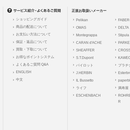
の個人情報に関するお問合せは、以下の窓口で承ります。お問合せの内容により必要な
。
正規お取扱いメーカー
ショッピングガイド
Pelikan
FABER
シュッピン株式会社
商品の配送について
OMAS
DELTA
Mail：privacy@syup
お支払い方法について
Montegrappa
Stipula
保証・返品について
CARAN d'ACHE
PARKE
買取・下取について
SHEAFFER
CROS
お得なポイントシステム
S.T.Dupont
KAWE
よくあるご質問 Q&A
パイロット
プラチ
ENGLISH
J.HERBIN
Esterb
中文
IL Bussetto
paperb
ライフ
満寿屋
ESCHENBACH
ROHRE
R