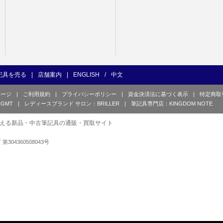
記具を売る
|
店舗案内
|
ENGLISH
/
中文
ページ
|
ご利用規約
|
プライバシーポリシー
|
資金決済法に基づく表示
|
特定商取
GMT
|
レディースブランド サロン：BRILLER
|
筆記具専門店：KINGDOM NOTE
える新品・中古筆記具の通販・買取サイト
可 第304360508043号