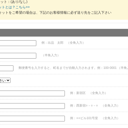
ット：(あり/なし)
ットとは？こちら>>
キットをご希望の場合は、下記のお客様情報に必ず送り先をご記入下さい
例：出品 太郎 （全角入力）
（半角入力）
郵便番号を入力すると、町名までが自動入力されます。例：100-0001 （半角
例：新宿区 （全角入力）
例：西新宿○－○－○ （全角入力）
例：○○ビル101号室 （全角入力）