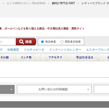
StockShot
GMT
カメラWEBマガジン:
腕時計専門店:
レディースブランド サ
筆、ボールペンなどを取り揃える新品・中古筆記具の通販・買取サイト
商品検索
買取査定検索
ズ
伝統漆芸
ドルチェビータ
インクベントカレンダー
エスターブルッ
デュポン スペース オデッセイ
輪島屋善仁 深海
エテルニタ･アヴァンティ
ブ
ペリカン オーシャンスワール
源氏物語
作家シリーズ
パトロンシリ
リドール
周年記念
アルタミラ 山田ゆりか
お問い合わせ内容確認