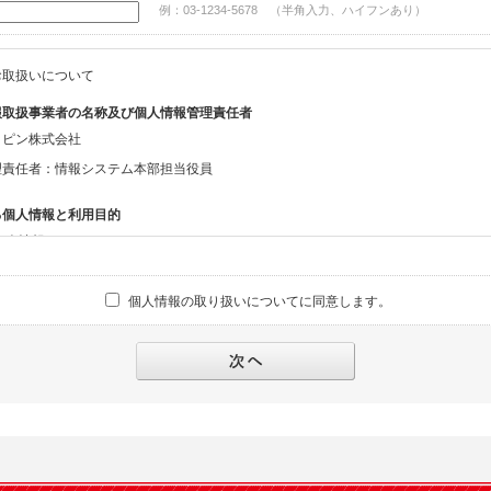
例：03-1234-5678 （半角入力、ハイフンあり）
お取扱いについて
報取扱事業者の名称及び個人情報管理責任者
ッピン株式会社
理責任者：情報システム本部担当役員
る個人情報と利用目的
る個人情報
話番号、メールアドレス、・上記の他、お問合せ時に当社にご提供いただく情報
個人情報の取り扱いについてに同意します。
への対応のため
報の第三者提供と委託
下のいずれかの場合を除いて、個人データを同意いただいた範囲を超えて利用したり
人の同意がある場合。なお第三者に提供する場合には原則として、機密保持、再提供の
を契約の条件といたします。
により開示を求められた場合。