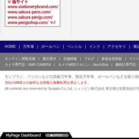
HOME
|
万年筆
|
ボールペン
|
ペンシル
|
インク
|
アクセサリ
|
筆
オンライン買取見積
|
委託受付
|
店舗情報
|
ブログ
|
新規会員登録
|
マイ
カメラ専門店：MAP CAMERA
|
カメラWEBマガジン：StockShot
|
腕時計専門店：
モンブラン、ペリカンなどの高級万年筆、限定万年筆、ボールペンなどを取り揃
当社のWEB上の如何なる情報も無断転用を禁止します。
All contents are reserved by Syuppin Co.,Ltd. シュッピン株式会社 東京都公安委員会許