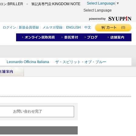
Select Language
▼
BRILLER
KINGDOM NOTE
ロン:
筆記具専門店:
Select Language
(0)
ログイン
|
新規会員登録
|
メルマガ登録
|
ENGLISH
/
中文
ク
Leonardo Officina Italiana
ザ・スピリット・オブ・ブルー
ラインD
出雲
世界のことわざ
masahiro
ショーンデザイン
ーズ
カヴゼットインク
スーベレーン
モンブラン
お問い合わせ完了