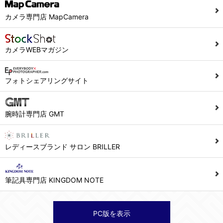
当社ホームページでは、利用者が当社ホームページに再訪問される際、より便利に当社ホームページを閲覧・利用していただくためにクッキーを使用する場合があります。
カメラ専門店 MapCamera
また利用者の統計的分析のため、または掲載された広告にクッキーを使用する場合があります。
６．個人情報に関するお問合せ対応
カメラWEBマガジン
(1)当社は、当社の保有する個人データに関し、ご本人から利用目的の通知，開示，内容の訂正，追加又は削除，利用の停止，消去及び第三者への提供の停止の請求などがあれば、ご本人の確認をさせていただいた上で、速やかに対応します。また当社の個人情報の取り扱いに関するご質問、ご相談にも対応いたします。尚、シュッピン会員のお客様は、当社が保有する個人データの削除を要求する権利があります。
※個人情報の開示請求には手数料として800円(税別)をご本人様にご負担いただいております。
フォトシェアリングサイト
(2)当社の個人情報に関するお問合せは、以下の窓口で承ります。お問合せの内容により必要な書類提出や質問へのご回答をお願いすることがあります。
腕時計専門店 GMT
シュッピン株式会社 個人情報相談窓口
Mail：privacy@syuppin.com (受付)
レディースブランド サロン BRILLER
筆記具専門店 KINGDOM NOTE
PC版を表示