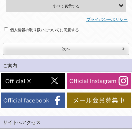
・氏名、電話番号、メールアドレス、・上記の他、お問合せ時に当社にご提供いただく情報
(2)利用目的
プライバシーポリシー
・お問合せへの対応のため
個人情報の取り扱いについてに同意する
３．個人情報の第三者提供と委託
当社は、以下のいずれかの場合を除いて、個人データを同意いただいた範囲を超えて利用したり第三者に提供したりいたしません。
(1)ご本人の同意がある場合。なお第三者に提供する場合には原則として、機密保持、再提供の禁止、お客様からのお申し出により利用を停止することを契約の条件といたします。
ご案内
(2)法令等により開示を求められた場合。
(3)ご本人または公衆の生命、身体又は財産の保護のために必要がある場合であって、本人の同意を得ることが困難であるとき。
(4)国の機関若しくは地方公共団体又はその委託を受けた者が法令の定める事務を遂行することに対して協力する必要がある場合であって、本人の同意を得ることにより当該事務の遂行に支障を及ぼすおそれがあるとき。
(5)業務を円滑に進めるために、外部業者に個人データの一部又は全部の処理を委託する場合（ただし、委託する場合は委託した個人データの安全管理が図られるように、委託先に対する必要かつ適切な監督を行ないます）。
４．ご提供の任意性
当社への個人情報の提供はお客様の任意ですが、必要な個人情報をご提供いただけない場合、当社のサービス等が利用できない場合がありますのでご了承下さい。
サイトへアクセス
５．ご本人が容易に知覚できない方法による個人情報の取得