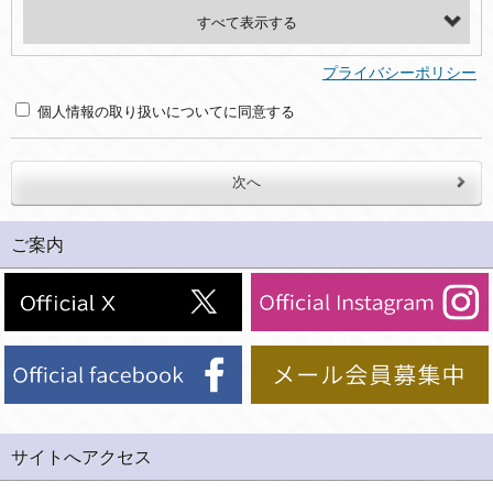
・氏名、電話番号、メールアドレス、・上記の他、お問合せ時に当社にご提供いただく情報
(2)利用目的
プライバシーポリシー
・お問合せへの対応のため
個人情報の取り扱いについてに同意する
３．個人情報の第三者提供と委託
当社は、以下のいずれかの場合を除いて、個人データを同意いただいた範囲を超えて利用したり第三者に提供したりいたしません。
(1)ご本人の同意がある場合。なお第三者に提供する場合には原則として、機密保持、再提供の禁止、お客様からのお申し出により利用を停止することを契約の条件といたします。
ご案内
(2)法令等により開示を求められた場合。
(3)ご本人または公衆の生命、身体又は財産の保護のために必要がある場合であって、本人の同意を得ることが困難であるとき。
(4)国の機関若しくは地方公共団体又はその委託を受けた者が法令の定める事務を遂行することに対して協力する必要がある場合であって、本人の同意を得ることにより当該事務の遂行に支障を及ぼすおそれがあるとき。
(5)業務を円滑に進めるために、外部業者に個人データの一部又は全部の処理を委託する場合（ただし、委託する場合は委託した個人データの安全管理が図られるように、委託先に対する必要かつ適切な監督を行ないます）。
４．ご提供の任意性
当社への個人情報の提供はお客様の任意ですが、必要な個人情報をご提供いただけない場合、当社のサービス等が利用できない場合がありますのでご了承下さい。
サイトへアクセス
５．ご本人が容易に知覚できない方法による個人情報の取得