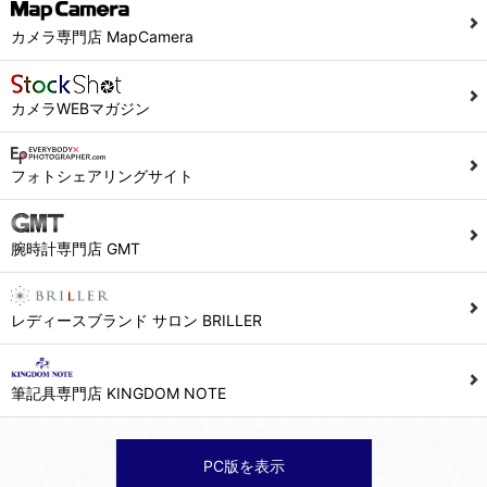
当社ホームページでは、利用者が当社ホームページに再訪問される際、より便利に当社ホームページを閲覧・利用していただくためにクッキーを使用する場合があります。
カメラ専門店 MapCamera
また利用者の統計的分析のため、または掲載された広告にクッキーを使用する場合があります。
６．個人情報に関するお問合せ対応
カメラWEBマガジン
(1)当社は、当社の保有する個人データに関し、ご本人から利用目的の通知，開示，内容の訂正，追加又は削除，利用の停止，消去及び第三者への提供の停止の請求などがあれば、ご本人の確認をさせていただいた上で、速やかに対応します。また当社の個人情報の取り扱いに関するご質問、ご相談にも対応いたします。尚、シュッピン会員のお客様は、当社が保有する個人データの削除を要求する権利があります。
※個人情報の開示請求には手数料として800円(税別)をご本人様にご負担いただいております。
フォトシェアリングサイト
(2)当社の個人情報に関するお問合せは、以下の窓口で承ります。お問合せの内容により必要な書類提出や質問へのご回答をお願いすることがあります。
腕時計専門店 GMT
シュッピン株式会社 個人情報相談窓口
Mail：privacy@syuppin.com (受付)
レディースブランド サロン BRILLER
筆記具専門店 KINGDOM NOTE
PC版を表示