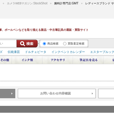
StockShot
GMT
カメラWEBマガジン:
腕時計専門店:
レディースブランド サ
筆、ボールペンなどを取り揃える新品・中古筆記具の通販・買取サイト
商品検索
買取査定検索
ズ
伝統漆芸
ドルチェビータ
インクベントカレンダー
エスターブルッ
デュポン スペース オデッセイ
輪島屋善仁 深海
エテルニタ･アヴァンティ
ブ
ペリカン オーシャンスワール
源氏物語
作家シリーズ
パトロンシリ
リドール
周年記念
アルタミラ 山田ゆりか
お問い合わせ内容確認