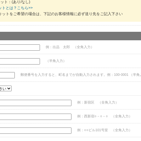
ット：(あり/なし)
ットとは？こちら>>
キットをご希望の場合は、下記のお客様情報に必ず送り先をご記入下さい
例：出品 太郎 （全角入力）
（半角入力）
郵便番号を入力すると、町名までが自動入力されます。例：100-0001 （半角
例：新宿区 （全角入力）
例：西新宿○－○－○ （全角入力）
例：○○ビル101号室 （全角入力）