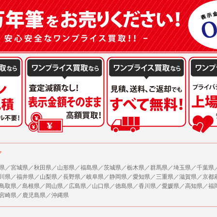
または公衆の生命、身体又は財産の保護のために必要がある場合であって、本人の同
機関若しくは地方公共団体又はその委託を受けた者が法令の定める事務を遂行すること
を得ることにより当該事務の遂行に支障を及ぼすおそれがあるとき。
を円滑に進めるために、外部業者に個人データの一部又は全部の処理を委託する場合（
が図られるように、委託先に対する必要かつ適切な監督を行ないます）。
の任意性
人情報の提供はお客様の任意ですが、必要な個人情報をご提供いただけない場合、当
了承下さい。
が容易に知覚できない方法による個人情報の取得
ページでは、利用者が当社ホームページに再訪問される際、より便利に当社ホームペ
する場合があります。
の統計的分析のため、または掲載された広告にクッキーを使用する場合があります。
ア
県／宮城県／秋田県／山形県／福島県／茨城県／栃木県／群馬県／埼玉県／千葉県
報に関するお問合せ対応
川県／福井県／山梨県／長野県／岐阜県／静岡県／愛知県／三重県／滋賀県／京都
は、当社の保有する個人データに関し、ご本人から利用目的の通知，開示，内容の訂正
鳥取県／島根県／岡山県／広島県／山口県／徳島県／香川県／愛媛県／高知県／福
の停止の請求などがあれば、ご本人の確認をさせていただいた上で、速やかに対応し
宮崎県／鹿児島県／沖縄県
、ご相談にも対応いたします。尚、シュッピン会員のお客様は、当社が保有する個人
開示請求には手数料として800円(税別)をご本人様にご負担いただいております。