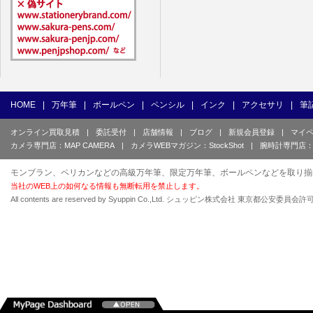
HOME
|
万年筆
|
ボールペン
|
ペンシル
|
インク
|
アクセサリ
|
筆
オンライン買取見積
|
委託受付
|
店舗情報
|
ブログ
|
新規会員登録
|
マイ
カメラ専門店：MAP CAMERA
|
カメラWEBマガジン：StockShot
|
腕時計専門店：
モンブラン、ペリカンなどの高級万年筆、限定万年筆、ボールペンなどを取り揃
当社のWEB上の如何なる情報も無断転用を禁止します。
All contents are reserved by Syuppin Co.,Ltd. シュッピン株式会社 東京都公安委員会許