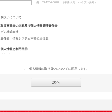
例：03-1234-5678 （半角入力、ハイフンあり）
お取扱いについて
報取扱事業者の名称及び個人情報管理責任者
ッピン株式会社
理責任者：情報システム本部担当役員
る個人情報と利用目的
る個人情報
話番号、メールアドレス、・上記の他、お問合せ時に当社にご提供いただく情報
個人情報の取り扱いについてに同意します。
への対応のため
報の第三者提供と委託
下のいずれかの場合を除いて、個人データを同意いただいた範囲を超えて利用したり
人の同意がある場合。なお第三者に提供する場合には原則として、機密保持、再提供の
を契約の条件といたします。
により開示を求められた場合。