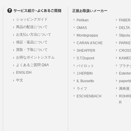
の個人情報に関するお問合せは、以下の窓口で承ります。お問合せの内容により必要な
。
正規お取扱いメーカー
ショッピングガイド
Pelikan
FABER
シュッピン株式会社
商品の配送について
OMAS
DELTA
Mail：privacy@syup
お支払い方法について
Montegrappa
Stipula
保証・返品について
CARAN d'ACHE
PARKE
買取・下取について
SHEAFFER
CROS
お得なポイントシステム
S.T.Dupont
KAWE
よくあるご質問 Q&A
パイロット
プラチ
ENGLISH
J.HERBIN
Esterb
中文
IL Bussetto
paperb
ライフ
満寿屋
ESCHENBACH
ROHRE
R