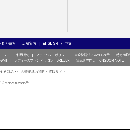
記具を売る
|
店舗案内
|
ENGLISH
/
中文
ページ
|
ご利用規約
|
プライバシーポリシー
|
資金決済法に基づく表示
|
特定商取
GMT
|
レディースブランド サロン：BRILLER
|
筆記具専門店：KINGDOM NOTE
える新品・中古筆記具の通販・買取サイト
可 第304360508043号