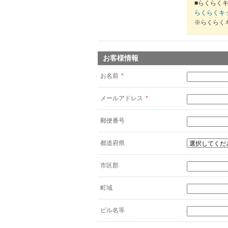
■らくらくキ
らくらくキ
※らくらく
お客様情報
お名前
*
メールアドレス
*
郵便番号
都道府県
市区郡
町域
ビル名等