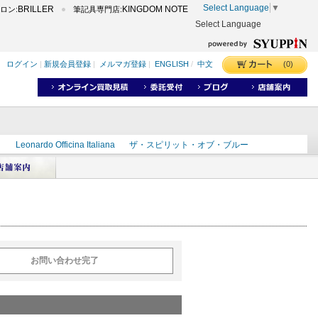
Select Language
▼
BRILLER
KINGDOM NOTE
ロン:
筆記具専門店:
Select Language
(0)
ログイン
|
新規会員登録
|
メルマガ登録
|
ENGLISH
/
中文
ク
Leonardo Officina Italiana
ザ・スピリット・オブ・ブルー
ラインD
出雲
世界のことわざ
masahiro
ショーンデザイン
ーズ
カヴゼットインク
スーベレーン
モンブラン
お問い合わせ完了