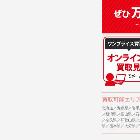
(3)ご本人
(4)国の
本人の同意
(5)業務
の安全管理
４．ご提供
当社への個
ますのでご
５．ご本人
当社ホーム
キーを使用
また利用者
買取可能エリ
北海道／青森県／岩手
６．個人情
／新潟県／富山県／石
(1)当社
／奈良県／和歌山県／
者への提供
県／熊本県／大分県／
するご質問
※個人情報の