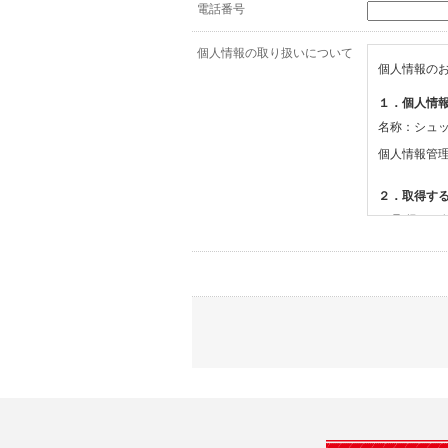
電話番号
個人情報の取り扱いについて
個人情報の
１．個人情
名称：シュ
個人情報管
２．取得す
(1)取得す
・氏名、電
(2)利用目的
・お問合せ
３．個人情
当社は、以
(1)ご本
止すること
(2)法令等