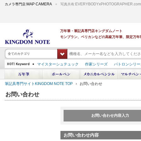
MAP CAMERA
EVERYBODYxPHOTOGRAPHER.com
カメラ専門店:
写真共有:
万年筆・筆記具専門店キングダムノート
モンブラン、ペリカンなどの高級万年筆、限定万年
全てのカテゴリ
マイスターシュテュック
作家シリーズ
パトロンシリー
スーベレーン
PILOT 蒔絵
ダイアミン ボトルインク
中屋万年筆
プラチナ 出雲 キングダムノート別注
アルマンドシモーニクラ
筆記具専門サイトKINGDOM NOTE TOP
お問い合わせ
デモンストレーター
M400
M800
長刀研ぎ
ドルチェビータ
エク
お問い合わせ
お問い合わせ内容入力
お問い合わせ内容