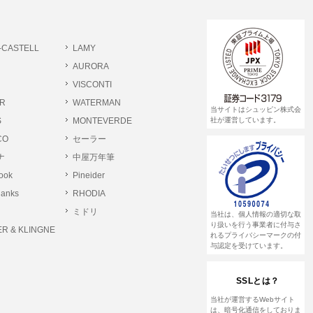
書類提出や質問へのご回答をお願いすること
-CASTELL
LAMY
 個人情報相談窓口
AURORA
pin.com (受付)
VISCONTI
R
WATERMAN
当サイトはシュッピン株式会
S
MONTEVERDE
社が運営しています。
CO
セーラー
ナ
中屋万年筆
rook
Pineider
lanks
RHODIA
ミドリ
当社は、個人情報の適切な取
り扱いを行う事業者に付与さ
R & KLINGNE
れるプライバシーマークの付
与認定を受けています。
SSLとは？
当社が運営するWebサイト
は、暗号化通信をしておりま