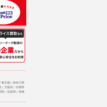
意を得ることが困難であるとき。
に対して協力する必要がある場合であって、
ただし、委託する場合は委託した個人データ
社のサービス等が利用できない場合があり
ージを閲覧・利用していただくためにクッ
／東京都／神奈川県
府／大阪府／兵庫県
，追加又は削除，利用の停止，消去及び第三
岡県／佐賀県／長崎
ます。また当社の個人情報の取り扱いに関
データの削除を要求する権利があります。