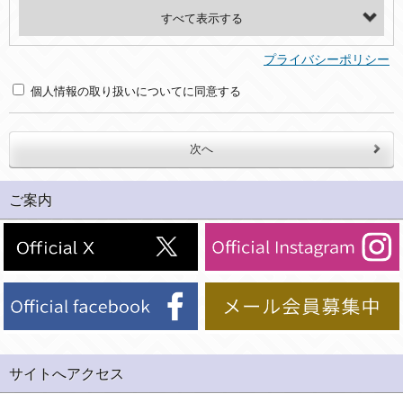
・氏名、電話番号、メールアドレス、・上記の他、お問合せ時に当社にご提供いただく情報
(2)利用目的
プライバシーポリシー
・お問合せへの対応のため
個人情報の取り扱いについてに同意する
３．個人情報の第三者提供と委託
当社は、以下のいずれかの場合を除いて、個人データを同意いただいた範囲を超えて利用したり第三者に提供したりいたしません。
(1)ご本人の同意がある場合。なお第三者に提供する場合には原則として、機密保持、再提供の禁止、お客様からのお申し出により利用を停止することを契約の条件といたします。
ご案内
(2)法令等により開示を求められた場合。
(3)ご本人または公衆の生命、身体又は財産の保護のために必要がある場合であって、本人の同意を得ることが困難であるとき。
(4)国の機関若しくは地方公共団体又はその委託を受けた者が法令の定める事務を遂行することに対して協力する必要がある場合であって、本人の同意を得ることにより当該事務の遂行に支障を及ぼすおそれがあるとき。
(5)業務を円滑に進めるために、外部業者に個人データの一部又は全部の処理を委託する場合（ただし、委託する場合は委託した個人データの安全管理が図られるように、委託先に対する必要かつ適切な監督を行ないます）。
４．ご提供の任意性
当社への個人情報の提供はお客様の任意ですが、必要な個人情報をご提供いただけない場合、当社のサービス等が利用できない場合がありますのでご了承下さい。
サイトへアクセス
５．ご本人が容易に知覚できない方法による個人情報の取得