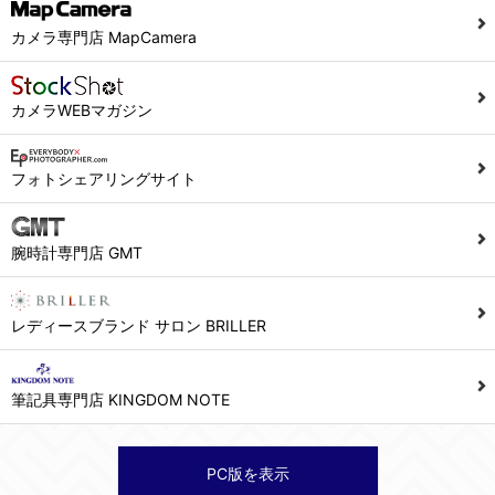
当社ホームページでは、利用者が当社ホームページに再訪問される際、より便利に当社ホームページを閲覧・利用していただくためにクッキーを使用する場合があります。
カメラ専門店 MapCamera
また利用者の統計的分析のため、または掲載された広告にクッキーを使用する場合があります。
６．個人情報に関するお問合せ対応
カメラWEBマガジン
(1)当社は、当社の保有する個人データに関し、ご本人から利用目的の通知，開示，内容の訂正，追加又は削除，利用の停止，消去及び第三者への提供の停止の請求などがあれば、ご本人の確認をさせていただいた上で、速やかに対応します。また当社の個人情報の取り扱いに関するご質問、ご相談にも対応いたします。尚、シュッピン会員のお客様は、当社が保有する個人データの削除を要求する権利があります。
※個人情報の開示請求には手数料として800円(税別)をご本人様にご負担いただいております。
フォトシェアリングサイト
(2)当社の個人情報に関するお問合せは、以下の窓口で承ります。お問合せの内容により必要な書類提出や質問へのご回答をお願いすることがあります。
腕時計専門店 GMT
シュッピン株式会社 個人情報相談窓口
Mail：privacy@syuppin.com (受付)
レディースブランド サロン BRILLER
筆記具専門店 KINGDOM NOTE
PC版を表示