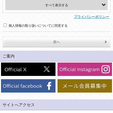
・氏名、電話番号、メールアドレス、・上記の他、お問合せ時に当社にご提供いただく情報
(2)利用目的
プライバシーポリシー
・お問合せへの対応のため
個人情報の取り扱いについてに同意する
３．個人情報の第三者提供と委託
当社は、以下のいずれかの場合を除いて、個人データを同意いただいた範囲を超えて利用したり第三者に提供したりいたしません。
(1)ご本人の同意がある場合。なお第三者に提供する場合には原則として、機密保持、再提供の禁止、お客様からのお申し出により利用を停止することを契約の条件といたします。
ご案内
(2)法令等により開示を求められた場合。
(3)ご本人または公衆の生命、身体又は財産の保護のために必要がある場合であって、本人の同意を得ることが困難であるとき。
(4)国の機関若しくは地方公共団体又はその委託を受けた者が法令の定める事務を遂行することに対して協力する必要がある場合であって、本人の同意を得ることにより当該事務の遂行に支障を及ぼすおそれがあるとき。
(5)業務を円滑に進めるために、外部業者に個人データの一部又は全部の処理を委託する場合（ただし、委託する場合は委託した個人データの安全管理が図られるように、委託先に対する必要かつ適切な監督を行ないます）。
４．ご提供の任意性
当社への個人情報の提供はお客様の任意ですが、必要な個人情報をご提供いただけない場合、当社のサービス等が利用できない場合がありますのでご了承下さい。
サイトへアクセス
５．ご本人が容易に知覚できない方法による個人情報の取得