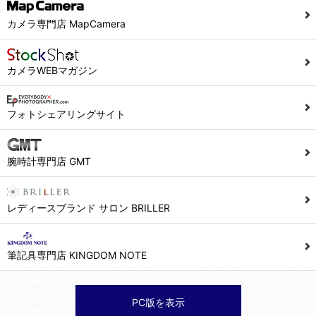
当社ホームページでは、利用者が当社ホームページに再訪問される際、より便利に当社ホームページを閲覧・利用していただくためにクッキーを使用する場合があります。
カメラ専門店 MapCamera
また利用者の統計的分析のため、または掲載された広告にクッキーを使用する場合があります。
６．個人情報に関するお問合せ対応
カメラWEBマガジン
(1)当社は、当社の保有する個人データに関し、ご本人から利用目的の通知，開示，内容の訂正，追加又は削除，利用の停止，消去及び第三者への提供の停止の請求などがあれば、ご本人の確認をさせていただいた上で、速やかに対応します。また当社の個人情報の取り扱いに関するご質問、ご相談にも対応いたします。尚、シュッピン会員のお客様は、当社が保有する個人データの削除を要求する権利があります。
※個人情報の開示請求には手数料として800円(税別)をご本人様にご負担いただいております。
フォトシェアリングサイト
(2)当社の個人情報に関するお問合せは、以下の窓口で承ります。お問合せの内容により必要な書類提出や質問へのご回答をお願いすることがあります。
腕時計専門店 GMT
シュッピン株式会社 個人情報相談窓口
Mail：privacy@syuppin.com (受付)
レディースブランド サロン BRILLER
筆記具専門店 KINGDOM NOTE
PC版を表示