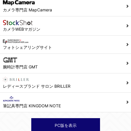
当社ホームページでは、利用者が当社ホームページに再訪問される際、より便利に当社ホームページを閲覧・利用していただくためにクッキーを使用する場合があります。
カメラ専門店 MapCamera
また利用者の統計的分析のため、または掲載された広告にクッキーを使用する場合があります。
６．個人情報に関するお問合せ対応
カメラWEBマガジン
(1)当社は、当社の保有する個人データに関し、ご本人から利用目的の通知，開示，内容の訂正，追加又は削除，利用の停止，消去及び第三者への提供の停止の請求などがあれば、ご本人の確認をさせていただいた上で、速やかに対応します。また当社の個人情報の取り扱いに関するご質問、ご相談にも対応いたします。尚、シュッピン会員のお客様は、当社が保有する個人データの削除を要求する権利があります。
※個人情報の開示請求には手数料として800円(税別)をご本人様にご負担いただいております。
フォトシェアリングサイト
(2)当社の個人情報に関するお問合せは、以下の窓口で承ります。お問合せの内容により必要な書類提出や質問へのご回答をお願いすることがあります。
腕時計専門店 GMT
シュッピン株式会社 個人情報相談窓口
Mail：privacy@syuppin.com (受付)
レディースブランド サロン BRILLER
筆記具専門店 KINGDOM NOTE
PC版を表示