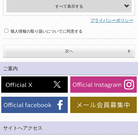
・氏名、電話番号、メールアドレス、・上記の他、お問合せ時に当社にご提供いただく情報
(2)利用目的
プライバシーポリシー
・お問合せへの対応のため
個人情報の取り扱いについてに同意する
３．個人情報の第三者提供と委託
当社は、以下のいずれかの場合を除いて、個人データを同意いただいた範囲を超えて利用したり第三者に提供したりいたしません。
(1)ご本人の同意がある場合。なお第三者に提供する場合には原則として、機密保持、再提供の禁止、お客様からのお申し出により利用を停止することを契約の条件といたします。
ご案内
(2)法令等により開示を求められた場合。
(3)ご本人または公衆の生命、身体又は財産の保護のために必要がある場合であって、本人の同意を得ることが困難であるとき。
(4)国の機関若しくは地方公共団体又はその委託を受けた者が法令の定める事務を遂行することに対して協力する必要がある場合であって、本人の同意を得ることにより当該事務の遂行に支障を及ぼすおそれがあるとき。
(5)業務を円滑に進めるために、外部業者に個人データの一部又は全部の処理を委託する場合（ただし、委託する場合は委託した個人データの安全管理が図られるように、委託先に対する必要かつ適切な監督を行ないます）。
４．ご提供の任意性
当社への個人情報の提供はお客様の任意ですが、必要な個人情報をご提供いただけない場合、当社のサービス等が利用できない場合がありますのでご了承下さい。
サイトへアクセス
５．ご本人が容易に知覚できない方法による個人情報の取得