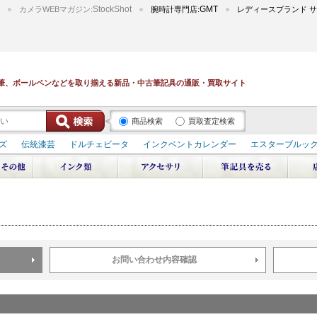
StockShot
GMT
カメラWEBマガジン:
腕時計専門店:
レディースブランド サ
筆、ボールペンなどを取り揃える新品・中古筆記具の通販・買取サイト
商品検索
買取査定検索
ズ
伝統漆芸
ドルチェビータ
インクベントカレンダー
エスターブルッ
デュポン スペース オデッセイ
輪島屋善仁 深海
エテルニタ･アヴァンティ
ブ
ペリカン オーシャンスワール
源氏物語
作家シリーズ
パトロンシリ
リドール
周年記念
アルタミラ 山田ゆりか
お問い合わせ内容確認