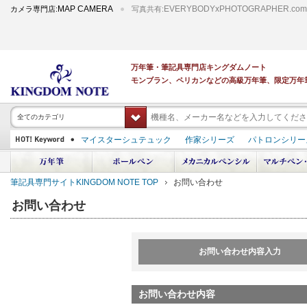
MAP CAMERA
EVERYBODYxPHOTOGRAPHER.com
カメラ専門店:
写真共有:
万年筆・筆記具専門店キングダムノート
モンブラン、ペリカンなどの高級万年筆、限定万年
全てのカテゴリ
マイスターシュテュック
作家シリーズ
パトロンシリー
スーベレーン
PILOT 蒔絵
ダイアミン ボトルインク
中屋万年筆
プラチナ 出雲 キングダムノート別注
アルマンドシモーニクラ
筆記具専門サイトKINGDOM NOTE TOP
お問い合わせ
デモンストレーター
M400
M800
長刀研ぎ
ドルチェビータ
エク
お問い合わせ
お問い合わせ内容入力
お問い合わせ内容