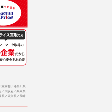
意を得ることが困難であるとき。
に対して協力する必要がある場合であって、
ただし、委託する場合は委託した個人データ
社のサービス等が利用できない場合があり
ージを閲覧・利用していただくためにクッ
／東京都／神奈川県
府／大阪府／兵庫県
，追加又は削除，利用の停止，消去及び第三
岡県／佐賀県／長崎
ます。また当社の個人情報の取り扱いに関
データの削除を要求する権利があります。