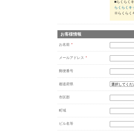
■らくらくキ
らくらくキ
※らくらく
お客様情報
お名前
*
メールアドレス
*
郵便番号
都道府県
市区郡
町域
ビル名等