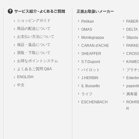
の個人情報に関するお問合せは、以下の窓口で承ります。お問合せの内容により必要な
。
正規お取扱いメーカー
ショッピングガイド
Pelikan
FABER
シュッピン株式会社
商品の配送について
OMAS
DELTA
Mail：privacy@syup
お支払い方法について
Montegrappa
Stipula
保証・返品について
CARAN d'ACHE
PARKE
買取・下取について
SHEAFFER
CROS
お得なポイントシステム
S.T.Dupont
KAWE
よくあるご質問 Q&A
パイロット
プラチ
ENGLISH
J.HERBIN
Esterb
中文
IL Bussetto
paperb
ライフ
満寿屋
ESCHENBACH
ROHRE
R