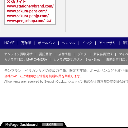
HOME
|
万年筆
|
ボールペン
|
ペンシル
|
インク
|
アクセサリ
|
筆
オンライン買取見積
|
委託受付
|
店舗情報
|
ブログ
|
新規会員登録
|
マイ
カメラ専門店：MAP CAMERA
|
カメラWEBマガジン：StockShot
|
腕時計専門店：
モンブラン、ペリカンなどの高級万年筆、限定万年筆、ボールペンなどを取り揃
当社のWEB上の如何なる情報も無断転用を禁止します。
All contents are reserved by Syuppin Co.,Ltd. シュッピン株式会社 東京都公安委員会許