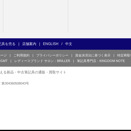
記具を売る
|
店舗案内
|
ENGLISH
/
中文
ページ
|
ご利用規約
|
プライバシーポリシー
|
資金決済法に基づく表示
|
特定商取
GMT
|
レディースブランド サロン：BRILLER
|
筆記具専門店：KINGDOM NOTE
える新品・中古筆記具の通販・買取サイト
可 第304360508043号