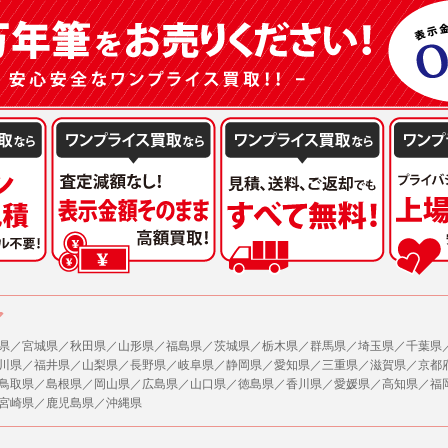
または公衆の生命、身体又は財産の保護のために必要がある場合であって、本人の同
機関若しくは地方公共団体又はその委託を受けた者が法令の定める事務を遂行すること
を得ることにより当該事務の遂行に支障を及ぼすおそれがあるとき。
を円滑に進めるために、外部業者に個人データの一部又は全部の処理を委託する場合（
が図られるように、委託先に対する必要かつ適切な監督を行ないます）。
の任意性
人情報の提供はお客様の任意ですが、必要な個人情報をご提供いただけない場合、当
了承下さい。
が容易に知覚できない方法による個人情報の取得
ページでは、利用者が当社ホームページに再訪問される際、より便利に当社ホームペ
する場合があります。
の統計的分析のため、または掲載された広告にクッキーを使用する場合があります。
ア
県／宮城県／秋田県／山形県／福島県／茨城県／栃木県／群馬県／埼玉県／千葉県
報に関するお問合せ対応
川県／福井県／山梨県／長野県／岐阜県／静岡県／愛知県／三重県／滋賀県／京都
は、当社の保有する個人データに関し、ご本人から利用目的の通知，開示，内容の訂正
鳥取県／島根県／岡山県／広島県／山口県／徳島県／香川県／愛媛県／高知県／福
の停止の請求などがあれば、ご本人の確認をさせていただいた上で、速やかに対応し
宮崎県／鹿児島県／沖縄県
、ご相談にも対応いたします。尚、シュッピン会員のお客様は、当社が保有する個人
開示請求には手数料として800円(税別)をご本人様にご負担いただいております。