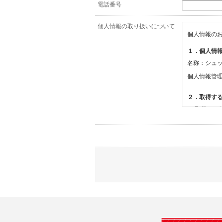
電話番号
個人情報の取り扱いについて
個人情報の
１．個人情
名称：シュ
個人情報管
２．取得す
(1)取得す
・氏名、電
(2)利用目的
・お問合せ
３．個人情
当社は、以
(1)ご本
止すること
(2)法令等