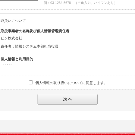
例：03-1234-5678 （半角入力、ハイフンあり）
お取扱いについて
報取扱事業者の名称及び個人情報管理責任者
ッピン株式会社
理責任者：情報システム本部担当役員
る個人情報と利用目的
る個人情報
話番号、メールアドレス、・上記の他、お問合せ時に当社にご提供いただく情報
個人情報の取り扱いについてに同意します。
への対応のため
報の第三者提供と委託
下のいずれかの場合を除いて、個人データを同意いただいた範囲を超えて利用したり
人の同意がある場合。なお第三者に提供する場合には原則として、機密保持、再提供の
を契約の条件といたします。
により開示を求められた場合。