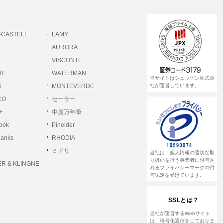
書類提出や質問へのご回答をお願いすること
-CASTELL
LAMY
 個人情報相談窓口
AURORA
pin.com (受付)
VISCONTI
R
WATERMAN
当サイトはシュッピン株式会
S
MONTEVERDE
社が運営しています。
CO
セーラー
ナ
中屋万年筆
rook
Pineider
lanks
RHODIA
ミドリ
当社は、個人情報の適切な取
り扱いを行う事業者に付与さ
R & KLINGNE
れるプライバシーマークの付
与認定を受けています。
SSLとは？
当社が運営するWebサイト
は、暗号化通信をしておりま