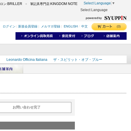
Select Language
▼
BRILLER
KINGDOM NOTE
ロン:
筆記具専門店:
Select Language
(0)
ログイン
|
新規会員登録
|
メルマガ登録
|
ENGLISH
/
中文
ク
Leonardo Officina Italiana
ザ・スピリット・オブ・ブルー
ラインD
出雲
世界のことわざ
masahiro
ショーンデザイン
ーズ
カヴゼットインク
スーベレーン
モンブラン
お問い合わせ完了