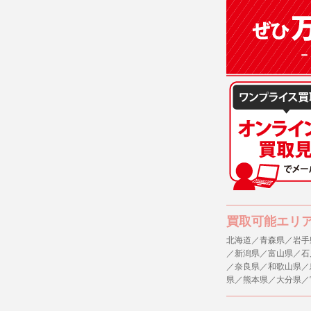
(3)ご本人
(4)国の
本人の同意
(5)業務
の安全管理
４．ご提供
当社への個
ますのでご
５．ご本人
当社ホーム
キーを使用
また利用者
買取可能エリ
北海道／青森県／岩手
６．個人情
／新潟県／富山県／石
(1)当社
／奈良県／和歌山県／
者への提供
県／熊本県／大分県／
するご質問
※個人情報の