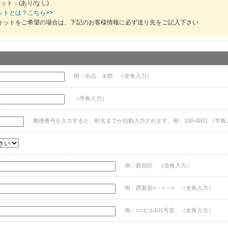
ット：(あり/なし)
ットとは？こちら>>
キットをご希望の場合は、下記のお客様情報に必ず送り先をご記入下さい
例：出品 太郎 （全角入力）
（半角入力）
郵便番号を入力すると、町名までが自動入力されます。例：100-0001 （半角
例：新宿区 （全角入力）
例：西新宿○－○－○ （全角入力）
例：○○ビル101号室 （全角入力）