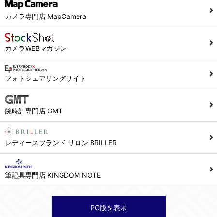
当社ホームページでは、利用者が当社ホームページに再訪問される際、より便利に当社ホームページを閲覧・利用していただくためにクッキーを使用する場合があります。
カメラ専門店 MapCamera
また利用者の統計的分析のため、または掲載された広告にクッキーを使用する場合があります。
６．個人情報に関するお問合せ対応
カメラWEBマガジン
(1)当社は、当社の保有する個人データに関し、ご本人から利用目的の通知，開示，内容の訂正，追加又は削除，利用の停止，消去及び第三者への提供の停止の請求などがあれば、ご本人の確認をさせていただいた上で、速やかに対応します。また当社の個人情報の取り扱いに関するご質問、ご相談にも対応いたします。尚、シュッピン会員のお客様は、当社が保有する個人データの削除を要求する権利があります。
※個人情報の開示請求には手数料として800円(税別)をご本人様にご負担いただいております。
フォトシェアリングサイト
(2)当社の個人情報に関するお問合せは、以下の窓口で承ります。お問合せの内容により必要な書類提出や質問へのご回答をお願いすることがあります。
腕時計専門店 GMT
シュッピン株式会社 個人情報相談窓口
Mail：privacy@syuppin.com (受付)
レディースブランド サロン BRILLER
筆記具専門店 KINGDOM NOTE
PC版を表示