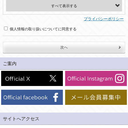
・氏名、電話番号、メールアドレス、・上記の他、お問合せ時に当社にご提供いただく情報
(2)利用目的
プライバシーポリシー
・お問合せへの対応のため
個人情報の取り扱いについてに同意する
３．個人情報の第三者提供と委託
当社は、以下のいずれかの場合を除いて、個人データを同意いただいた範囲を超えて利用したり第三者に提供したりいたしません。
(1)ご本人の同意がある場合。なお第三者に提供する場合には原則として、機密保持、再提供の禁止、お客様からのお申し出により利用を停止することを契約の条件といたします。
ご案内
(2)法令等により開示を求められた場合。
(3)ご本人または公衆の生命、身体又は財産の保護のために必要がある場合であって、本人の同意を得ることが困難であるとき。
(4)国の機関若しくは地方公共団体又はその委託を受けた者が法令の定める事務を遂行することに対して協力する必要がある場合であって、本人の同意を得ることにより当該事務の遂行に支障を及ぼすおそれがあるとき。
(5)業務を円滑に進めるために、外部業者に個人データの一部又は全部の処理を委託する場合（ただし、委託する場合は委託した個人データの安全管理が図られるように、委託先に対する必要かつ適切な監督を行ないます）。
４．ご提供の任意性
当社への個人情報の提供はお客様の任意ですが、必要な個人情報をご提供いただけない場合、当社のサービス等が利用できない場合がありますのでご了承下さい。
サイトへアクセス
５．ご本人が容易に知覚できない方法による個人情報の取得