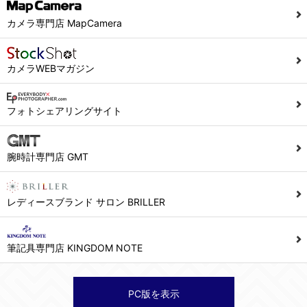
当社ホームページでは、利用者が当社ホームページに再訪問される際、より便利に当社ホームページを閲覧・利用していただくためにクッキーを使用する場合があります。
カメラ専門店 MapCamera
また利用者の統計的分析のため、または掲載された広告にクッキーを使用する場合があります。
６．個人情報に関するお問合せ対応
カメラWEBマガジン
(1)当社は、当社の保有する個人データに関し、ご本人から利用目的の通知，開示，内容の訂正，追加又は削除，利用の停止，消去及び第三者への提供の停止の請求などがあれば、ご本人の確認をさせていただいた上で、速やかに対応します。また当社の個人情報の取り扱いに関するご質問、ご相談にも対応いたします。尚、シュッピン会員のお客様は、当社が保有する個人データの削除を要求する権利があります。
※個人情報の開示請求には手数料として800円(税別)をご本人様にご負担いただいております。
フォトシェアリングサイト
(2)当社の個人情報に関するお問合せは、以下の窓口で承ります。お問合せの内容により必要な書類提出や質問へのご回答をお願いすることがあります。
腕時計専門店 GMT
シュッピン株式会社 個人情報相談窓口
Mail：privacy@syuppin.com (受付)
レディースブランド サロン BRILLER
筆記具専門店 KINGDOM NOTE
PC版を表示