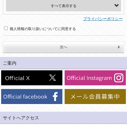
・氏名、電話番号、メールアドレス、・上記の他、お問合せ時に当社にご提供いただく情報
(2)利用目的
プライバシーポリシー
・お問合せへの対応のため
個人情報の取り扱いについてに同意する
３．個人情報の第三者提供と委託
当社は、以下のいずれかの場合を除いて、個人データを同意いただいた範囲を超えて利用したり第三者に提供したりいたしません。
(1)ご本人の同意がある場合。なお第三者に提供する場合には原則として、機密保持、再提供の禁止、お客様からのお申し出により利用を停止することを契約の条件といたします。
ご案内
(2)法令等により開示を求められた場合。
(3)ご本人または公衆の生命、身体又は財産の保護のために必要がある場合であって、本人の同意を得ることが困難であるとき。
(4)国の機関若しくは地方公共団体又はその委託を受けた者が法令の定める事務を遂行することに対して協力する必要がある場合であって、本人の同意を得ることにより当該事務の遂行に支障を及ぼすおそれがあるとき。
(5)業務を円滑に進めるために、外部業者に個人データの一部又は全部の処理を委託する場合（ただし、委託する場合は委託した個人データの安全管理が図られるように、委託先に対する必要かつ適切な監督を行ないます）。
４．ご提供の任意性
当社への個人情報の提供はお客様の任意ですが、必要な個人情報をご提供いただけない場合、当社のサービス等が利用できない場合がありますのでご了承下さい。
サイトへアクセス
５．ご本人が容易に知覚できない方法による個人情報の取得