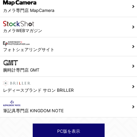
当社ホームページでは、利用者が当社ホームページに再訪問される際、より便利に当社ホームページを閲覧・利用していただくためにクッキーを使用する場合があります。
カメラ専門店 MapCamera
また利用者の統計的分析のため、または掲載された広告にクッキーを使用する場合があります。
６．個人情報に関するお問合せ対応
カメラWEBマガジン
(1)当社は、当社の保有する個人データに関し、ご本人から利用目的の通知，開示，内容の訂正，追加又は削除，利用の停止，消去及び第三者への提供の停止の請求などがあれば、ご本人の確認をさせていただいた上で、速やかに対応します。また当社の個人情報の取り扱いに関するご質問、ご相談にも対応いたします。尚、シュッピン会員のお客様は、当社が保有する個人データの削除を要求する権利があります。
※個人情報の開示請求には手数料として800円(税別)をご本人様にご負担いただいております。
フォトシェアリングサイト
(2)当社の個人情報に関するお問合せは、以下の窓口で承ります。お問合せの内容により必要な書類提出や質問へのご回答をお願いすることがあります。
腕時計専門店 GMT
シュッピン株式会社 個人情報相談窓口
Mail：privacy@syuppin.com (受付)
レディースブランド サロン BRILLER
筆記具専門店 KINGDOM NOTE
PC版を表示