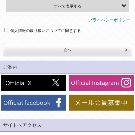
・氏名、電話番号、メールアドレス、・上記の他、お問合せ時に当社にご提供いただく情報
(2)利用目的
プライバシーポリシー
・お問合せへの対応のため
個人情報の取り扱いについてに同意する
３．個人情報の第三者提供と委託
当社は、以下のいずれかの場合を除いて、個人データを同意いただいた範囲を超えて利用したり第三者に提供したりいたしません。
(1)ご本人の同意がある場合。なお第三者に提供する場合には原則として、機密保持、再提供の禁止、お客様からのお申し出により利用を停止することを契約の条件といたします。
ご案内
(2)法令等により開示を求められた場合。
(3)ご本人または公衆の生命、身体又は財産の保護のために必要がある場合であって、本人の同意を得ることが困難であるとき。
(4)国の機関若しくは地方公共団体又はその委託を受けた者が法令の定める事務を遂行することに対して協力する必要がある場合であって、本人の同意を得ることにより当該事務の遂行に支障を及ぼすおそれがあるとき。
(5)業務を円滑に進めるために、外部業者に個人データの一部又は全部の処理を委託する場合（ただし、委託する場合は委託した個人データの安全管理が図られるように、委託先に対する必要かつ適切な監督を行ないます）。
４．ご提供の任意性
当社への個人情報の提供はお客様の任意ですが、必要な個人情報をご提供いただけない場合、当社のサービス等が利用できない場合がありますのでご了承下さい。
サイトへアクセス
５．ご本人が容易に知覚できない方法による個人情報の取得