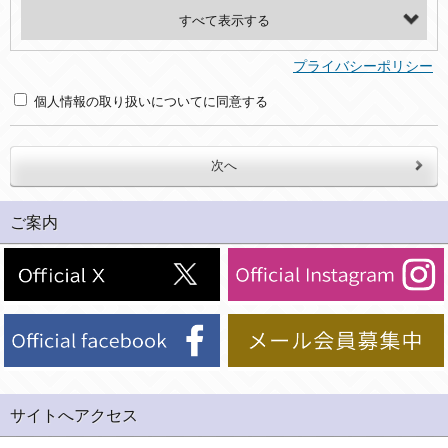
・氏名、電話番号、メールアドレス、・上記の他、お問合せ時に当社にご提供いただく情報
(2)利用目的
プライバシーポリシー
・お問合せへの対応のため
個人情報の取り扱いについてに同意する
３．個人情報の第三者提供と委託
当社は、以下のいずれかの場合を除いて、個人データを同意いただいた範囲を超えて利用したり第三者に提供したりいたしません。
(1)ご本人の同意がある場合。なお第三者に提供する場合には原則として、機密保持、再提供の禁止、お客様からのお申し出により利用を停止することを契約の条件といたします。
ご案内
(2)法令等により開示を求められた場合。
(3)ご本人または公衆の生命、身体又は財産の保護のために必要がある場合であって、本人の同意を得ることが困難であるとき。
(4)国の機関若しくは地方公共団体又はその委託を受けた者が法令の定める事務を遂行することに対して協力する必要がある場合であって、本人の同意を得ることにより当該事務の遂行に支障を及ぼすおそれがあるとき。
(5)業務を円滑に進めるために、外部業者に個人データの一部又は全部の処理を委託する場合（ただし、委託する場合は委託した個人データの安全管理が図られるように、委託先に対する必要かつ適切な監督を行ないます）。
４．ご提供の任意性
当社への個人情報の提供はお客様の任意ですが、必要な個人情報をご提供いただけない場合、当社のサービス等が利用できない場合がありますのでご了承下さい。
サイトへアクセス
５．ご本人が容易に知覚できない方法による個人情報の取得