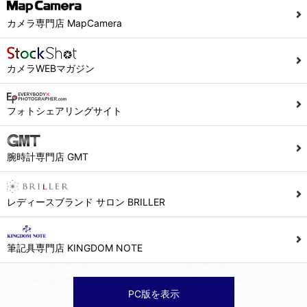
当社ホームページでは、利用者が当社ホームページに再訪問される際、より便利に当社ホームページを閲覧・利用していただくためにクッキーを使用する場合があります。
カメラ専門店 MapCamera
また利用者の統計的分析のため、または掲載された広告にクッキーを使用する場合があります。
６．個人情報に関するお問合せ対応
カメラWEBマガジン
(1)当社は、当社の保有する個人データに関し、ご本人から利用目的の通知，開示，内容の訂正，追加又は削除，利用の停止，消去及び第三者への提供の停止の請求などがあれば、ご本人の確認をさせていただいた上で、速やかに対応します。また当社の個人情報の取り扱いに関するご質問、ご相談にも対応いたします。尚、シュッピン会員のお客様は、当社が保有する個人データの削除を要求する権利があります。
※個人情報の開示請求には手数料として800円(税別)をご本人様にご負担いただいております。
フォトシェアリングサイト
(2)当社の個人情報に関するお問合せは、以下の窓口で承ります。お問合せの内容により必要な書類提出や質問へのご回答をお願いすることがあります。
腕時計専門店 GMT
シュッピン株式会社 個人情報相談窓口
Mail：privacy@syuppin.com (受付)
レディースブランド サロン BRILLER
筆記具専門店 KINGDOM NOTE
PC版を表示