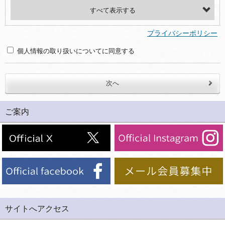
・氏名、電話番号、メールアドレス、・上記の他、お問合せ時に当社にご提供いただく情報
(2)利用目的
プライバシーポリシー
・お問合せへの対応のため
個人情報の取り扱いについてに同意する
３．個人情報の第三者提供と委託
当社は、以下のいずれかの場合を除いて、個人データを同意いただいた範囲を超えて利用したり第三者に提供したりいたしません。
(1)ご本人の同意がある場合。なお第三者に提供する場合には原則として、機密保持、再提供の禁止、お客様からのお申し出により利用を停止することを契約の条件といたします。
ご案内
(2)法令等により開示を求められた場合。
(3)ご本人または公衆の生命、身体又は財産の保護のために必要がある場合であって、本人の同意を得ることが困難であるとき。
(4)国の機関若しくは地方公共団体又はその委託を受けた者が法令の定める事務を遂行することに対して協力する必要がある場合であって、本人の同意を得ることにより当該事務の遂行に支障を及ぼすおそれがあるとき。
(5)業務を円滑に進めるために、外部業者に個人データの一部又は全部の処理を委託する場合（ただし、委託する場合は委託した個人データの安全管理が図られるように、委託先に対する必要かつ適切な監督を行ないます）。
４．ご提供の任意性
当社への個人情報の提供はお客様の任意ですが、必要な個人情報をご提供いただけない場合、当社のサービス等が利用できない場合がありますのでご了承下さい。
サイトへアクセス
５．ご本人が容易に知覚できない方法による個人情報の取得