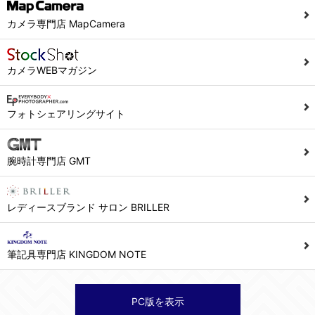
当社ホームページでは、利用者が当社ホームページに再訪問される際、より便利に当社ホームページを閲覧・利用していただくためにクッキーを使用する場合があります。
カメラ専門店 MapCamera
また利用者の統計的分析のため、または掲載された広告にクッキーを使用する場合があります。
６．個人情報に関するお問合せ対応
カメラWEBマガジン
(1)当社は、当社の保有する個人データに関し、ご本人から利用目的の通知，開示，内容の訂正，追加又は削除，利用の停止，消去及び第三者への提供の停止の請求などがあれば、ご本人の確認をさせていただいた上で、速やかに対応します。また当社の個人情報の取り扱いに関するご質問、ご相談にも対応いたします。尚、シュッピン会員のお客様は、当社が保有する個人データの削除を要求する権利があります。
※個人情報の開示請求には手数料として800円(税別)をご本人様にご負担いただいております。
フォトシェアリングサイト
(2)当社の個人情報に関するお問合せは、以下の窓口で承ります。お問合せの内容により必要な書類提出や質問へのご回答をお願いすることがあります。
腕時計専門店 GMT
シュッピン株式会社 個人情報相談窓口
Mail：privacy@syuppin.com (受付)
レディースブランド サロン BRILLER
筆記具専門店 KINGDOM NOTE
PC版を表示