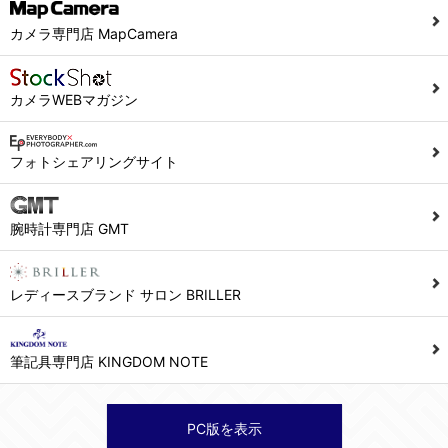
当社ホームページでは、利用者が当社ホームページに再訪問される際、より便利に当社ホームページを閲覧・利用していただくためにクッキーを使用する場合があります。
カメラ専門店 MapCamera
また利用者の統計的分析のため、または掲載された広告にクッキーを使用する場合があります。
６．個人情報に関するお問合せ対応
カメラWEBマガジン
(1)当社は、当社の保有する個人データに関し、ご本人から利用目的の通知，開示，内容の訂正，追加又は削除，利用の停止，消去及び第三者への提供の停止の請求などがあれば、ご本人の確認をさせていただいた上で、速やかに対応します。また当社の個人情報の取り扱いに関するご質問、ご相談にも対応いたします。尚、シュッピン会員のお客様は、当社が保有する個人データの削除を要求する権利があります。
※個人情報の開示請求には手数料として800円(税別)をご本人様にご負担いただいております。
フォトシェアリングサイト
(2)当社の個人情報に関するお問合せは、以下の窓口で承ります。お問合せの内容により必要な書類提出や質問へのご回答をお願いすることがあります。
腕時計専門店 GMT
シュッピン株式会社 個人情報相談窓口
Mail：privacy@syuppin.com (受付)
レディースブランド サロン BRILLER
筆記具専門店 KINGDOM NOTE
PC版を表示