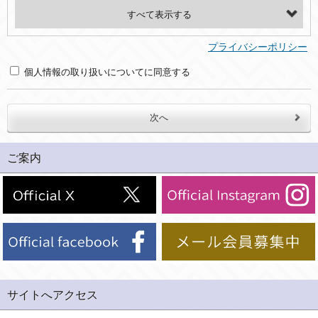
・氏名、電話番号、メールアドレス、・上記の他、お問合せ時に当社にご提供いただく情報
(2)利用目的
プライバシーポリシー
・お問合せへの対応のため
個人情報の取り扱いについてに同意する
３．個人情報の第三者提供と委託
当社は、以下のいずれかの場合を除いて、個人データを同意いただいた範囲を超えて利用したり第三者に提供したりいたしません。
(1)ご本人の同意がある場合。なお第三者に提供する場合には原則として、機密保持、再提供の禁止、お客様からのお申し出により利用を停止することを契約の条件といたします。
ご案内
(2)法令等により開示を求められた場合。
(3)ご本人または公衆の生命、身体又は財産の保護のために必要がある場合であって、本人の同意を得ることが困難であるとき。
(4)国の機関若しくは地方公共団体又はその委託を受けた者が法令の定める事務を遂行することに対して協力する必要がある場合であって、本人の同意を得ることにより当該事務の遂行に支障を及ぼすおそれがあるとき。
(5)業務を円滑に進めるために、外部業者に個人データの一部又は全部の処理を委託する場合（ただし、委託する場合は委託した個人データの安全管理が図られるように、委託先に対する必要かつ適切な監督を行ないます）。
４．ご提供の任意性
当社への個人情報の提供はお客様の任意ですが、必要な個人情報をご提供いただけない場合、当社のサービス等が利用できない場合がありますのでご了承下さい。
サイトへアクセス
５．ご本人が容易に知覚できない方法による個人情報の取得