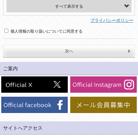
・氏名、電話番号、メールアドレス、・上記の他、お問合せ時に当社にご提供いただく情報
(2)利用目的
プライバシーポリシー
・お問合せへの対応のため
個人情報の取り扱いについてに同意する
３．個人情報の第三者提供と委託
当社は、以下のいずれかの場合を除いて、個人データを同意いただいた範囲を超えて利用したり第三者に提供したりいたしません。
(1)ご本人の同意がある場合。なお第三者に提供する場合には原則として、機密保持、再提供の禁止、お客様からのお申し出により利用を停止することを契約の条件といたします。
ご案内
(2)法令等により開示を求められた場合。
(3)ご本人または公衆の生命、身体又は財産の保護のために必要がある場合であって、本人の同意を得ることが困難であるとき。
(4)国の機関若しくは地方公共団体又はその委託を受けた者が法令の定める事務を遂行することに対して協力する必要がある場合であって、本人の同意を得ることにより当該事務の遂行に支障を及ぼすおそれがあるとき。
(5)業務を円滑に進めるために、外部業者に個人データの一部又は全部の処理を委託する場合（ただし、委託する場合は委託した個人データの安全管理が図られるように、委託先に対する必要かつ適切な監督を行ないます）。
４．ご提供の任意性
当社への個人情報の提供はお客様の任意ですが、必要な個人情報をご提供いただけない場合、当社のサービス等が利用できない場合がありますのでご了承下さい。
サイトへアクセス
５．ご本人が容易に知覚できない方法による個人情報の取得