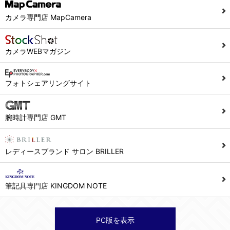
当社ホームページでは、利用者が当社ホームページに再訪問される際、より便利に当社ホームページを閲覧・利用していただくためにクッキーを使用する場合があります。
カメラ専門店 MapCamera
また利用者の統計的分析のため、または掲載された広告にクッキーを使用する場合があります。
６．個人情報に関するお問合せ対応
カメラWEBマガジン
(1)当社は、当社の保有する個人データに関し、ご本人から利用目的の通知，開示，内容の訂正，追加又は削除，利用の停止，消去及び第三者への提供の停止の請求などがあれば、ご本人の確認をさせていただいた上で、速やかに対応します。また当社の個人情報の取り扱いに関するご質問、ご相談にも対応いたします。尚、シュッピン会員のお客様は、当社が保有する個人データの削除を要求する権利があります。
※個人情報の開示請求には手数料として800円(税別)をご本人様にご負担いただいております。
フォトシェアリングサイト
(2)当社の個人情報に関するお問合せは、以下の窓口で承ります。お問合せの内容により必要な書類提出や質問へのご回答をお願いすることがあります。
腕時計専門店 GMT
シュッピン株式会社 個人情報相談窓口
Mail：privacy@syuppin.com (受付)
レディースブランド サロン BRILLER
筆記具専門店 KINGDOM NOTE
PC版を表示