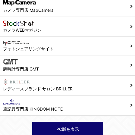
当社ホームページでは、利用者が当社ホームページに再訪問される際、より便利に当社ホームページを閲覧・利用していただくためにクッキーを使用する場合があります。
カメラ専門店 MapCamera
また利用者の統計的分析のため、または掲載された広告にクッキーを使用する場合があります。
６．個人情報に関するお問合せ対応
カメラWEBマガジン
(1)当社は、当社の保有する個人データに関し、ご本人から利用目的の通知，開示，内容の訂正，追加又は削除，利用の停止，消去及び第三者への提供の停止の請求などがあれば、ご本人の確認をさせていただいた上で、速やかに対応します。また当社の個人情報の取り扱いに関するご質問、ご相談にも対応いたします。尚、シュッピン会員のお客様は、当社が保有する個人データの削除を要求する権利があります。
※個人情報の開示請求には手数料として800円(税別)をご本人様にご負担いただいております。
フォトシェアリングサイト
(2)当社の個人情報に関するお問合せは、以下の窓口で承ります。お問合せの内容により必要な書類提出や質問へのご回答をお願いすることがあります。
腕時計専門店 GMT
シュッピン株式会社 個人情報相談窓口
Mail：privacy@syuppin.com (受付)
レディースブランド サロン BRILLER
筆記具専門店 KINGDOM NOTE
PC版を表示