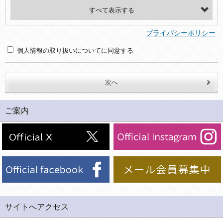
・氏名、電話番号、メールアドレス、・上記の他、お問合せ時に当社にご提供いただく情報
(2)利用目的
プライバシーポリシー
・お問合せへの対応のため
個人情報の取り扱いについてに同意する
３．個人情報の第三者提供と委託
当社は、以下のいずれかの場合を除いて、個人データを同意いただいた範囲を超えて利用したり第三者に提供したりいたしません。
(1)ご本人の同意がある場合。なお第三者に提供する場合には原則として、機密保持、再提供の禁止、お客様からのお申し出により利用を停止することを契約の条件といたします。
ご案内
(2)法令等により開示を求められた場合。
(3)ご本人または公衆の生命、身体又は財産の保護のために必要がある場合であって、本人の同意を得ることが困難であるとき。
(4)国の機関若しくは地方公共団体又はその委託を受けた者が法令の定める事務を遂行することに対して協力する必要がある場合であって、本人の同意を得ることにより当該事務の遂行に支障を及ぼすおそれがあるとき。
(5)業務を円滑に進めるために、外部業者に個人データの一部又は全部の処理を委託する場合（ただし、委託する場合は委託した個人データの安全管理が図られるように、委託先に対する必要かつ適切な監督を行ないます）。
４．ご提供の任意性
当社への個人情報の提供はお客様の任意ですが、必要な個人情報をご提供いただけない場合、当社のサービス等が利用できない場合がありますのでご了承下さい。
サイトへアクセス
５．ご本人が容易に知覚できない方法による個人情報の取得