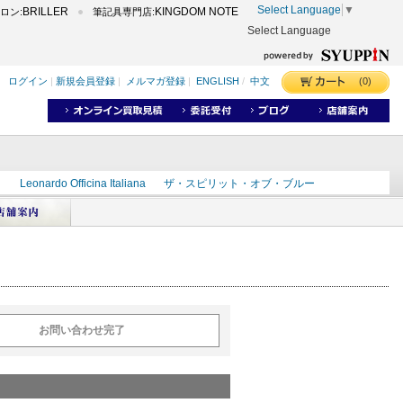
Select Language
▼
BRILLER
KINGDOM NOTE
ロン:
筆記具専門店:
Select Language
(0)
ログイン
|
新規会員登録
|
メルマガ登録
|
ENGLISH
/
中文
ク
Leonardo Officina Italiana
ザ・スピリット・オブ・ブルー
ラインD
出雲
世界のことわざ
masahiro
ショーンデザイン
ーズ
カヴゼットインク
スーベレーン
モンブラン
お問い合わせ完了