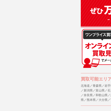
(3)ご本人
(4)国の
本人の同意
(5)業務
の安全管理
４．ご提供
当社への個
ますのでご
５．ご本人
当社ホーム
キーを使用
また利用者
買取可能エリ
北海道／青森県／岩手
６．個人情
／新潟県／富山県／石
(1)当社
／奈良県／和歌山県／
者への提供
県／熊本県／大分県／
するご質問
※個人情報の