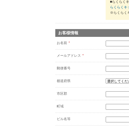
■らくらくキ
らくらくキ
※らくらく
お客様情報
お名前
*
メールアドレス
*
郵便番号
都道府県
市区郡
町域
ビル名等