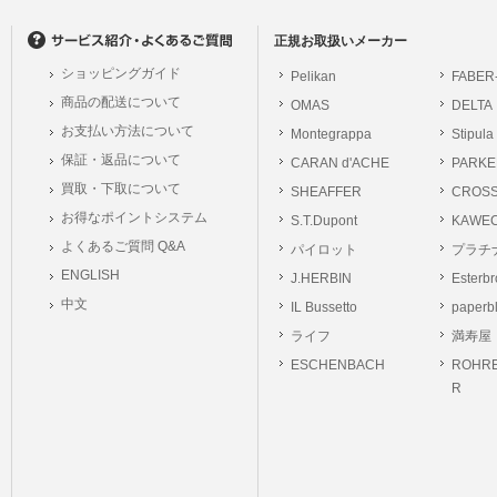
の個人情報に関するお問合せは、以下の窓口で承ります。お問合せの内容により必要な
。
正規お取扱いメーカー
ショッピングガイド
Pelikan
FABER
シュッピン株式会社
商品の配送について
OMAS
DELTA
Mail：privacy@syup
お支払い方法について
Montegrappa
Stipula
保証・返品について
CARAN d'ACHE
PARKE
買取・下取について
SHEAFFER
CROS
お得なポイントシステム
S.T.Dupont
KAWE
よくあるご質問 Q&A
パイロット
プラチ
ENGLISH
J.HERBIN
Esterb
中文
IL Bussetto
paperb
ライフ
満寿屋
ESCHENBACH
ROHRE
R