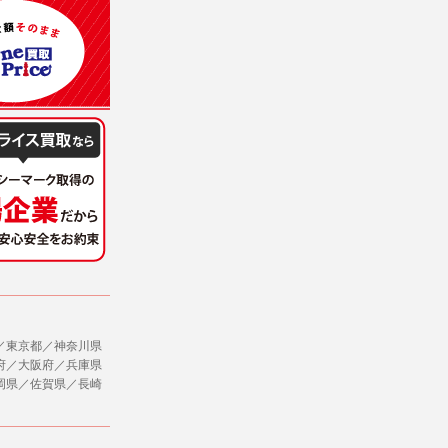
意を得ることが困難であるとき。
に対して協力する必要がある場合であって、
ただし、委託する場合は委託した個人データ
社のサービス等が利用できない場合があり
ージを閲覧・利用していただくためにクッ
／東京都／神奈川県
府／大阪府／兵庫県
，追加又は削除，利用の停止，消去及び第三
岡県／佐賀県／長崎
ます。また当社の個人情報の取り扱いに関
データの削除を要求する権利があります。