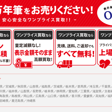
または公衆の生命、身体又は財産の保護のために必要がある場合であって、本人の同
機関若しくは地方公共団体又はその委託を受けた者が法令の定める事務を遂行すること
を得ることにより当該事務の遂行に支障を及ぼすおそれがあるとき。
を円滑に進めるために、外部業者に個人データの一部又は全部の処理を委託する場合（
が図られるように、委託先に対する必要かつ適切な監督を行ないます）。
の任意性
人情報の提供はお客様の任意ですが、必要な個人情報をご提供いただけない場合、当
了承下さい。
が容易に知覚できない方法による個人情報の取得
ページでは、利用者が当社ホームページに再訪問される際、より便利に当社ホームペ
する場合があります。
の統計的分析のため、または掲載された広告にクッキーを使用する場合があります。
ア
県／宮城県／秋田県／山形県／福島県／茨城県／栃木県／群馬県／埼玉県／千葉県
報に関するお問合せ対応
川県／福井県／山梨県／長野県／岐阜県／静岡県／愛知県／三重県／滋賀県／京都
は、当社の保有する個人データに関し、ご本人から利用目的の通知，開示，内容の訂正
鳥取県／島根県／岡山県／広島県／山口県／徳島県／香川県／愛媛県／高知県／福
の停止の請求などがあれば、ご本人の確認をさせていただいた上で、速やかに対応し
宮崎県／鹿児島県／沖縄県
、ご相談にも対応いたします。尚、シュッピン会員のお客様は、当社が保有する個人
開示請求には手数料として800円(税別)をご本人様にご負担いただいております。