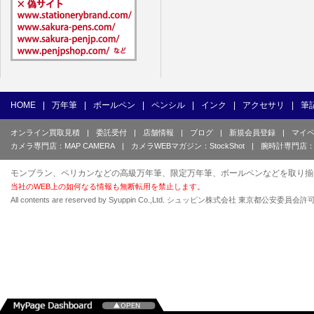
HOME
|
万年筆
|
ボールペン
|
ペンシル
|
インク
|
アクセサリ
|
筆
オンライン買取見積
|
委託受付
|
店舗情報
|
ブログ
|
新規会員登録
|
マイ
カメラ専門店：MAP CAMERA
|
カメラWEBマガジン：StockShot
|
腕時計専門店：
モンブラン、ペリカンなどの高級万年筆、限定万年筆、ボールペンなどを取り揃
当社のWEB上の如何なる情報も無断転用を禁止します。
All contents are reserved by Syuppin Co.,Ltd. シュッピン株式会社 東京都公安委員会許