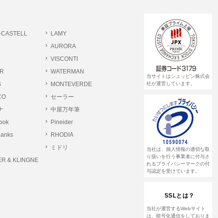
書類提出や質問へのご回答をお願いすること
-CASTELL
LAMY
 個人情報相談窓口
AURORA
pin.com (受付)
VISCONTI
R
WATERMAN
当サイトはシュッピン株式会
S
MONTEVERDE
社が運営しています。
CO
セーラー
ナ
中屋万年筆
rook
Pineider
lanks
RHODIA
ミドリ
当社は、個人情報の適切な取
り扱いを行う事業者に付与さ
R & KLINGNE
れるプライバシーマークの付
与認定を受けています。
SSLとは？
当社が運営するWebサイト
は、暗号化通信をしておりま