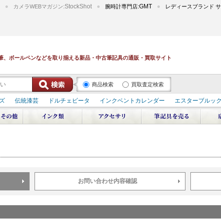
StockShot
GMT
カメラWEBマガジン:
腕時計専門店:
レディースブランド サ
筆、ボールペンなどを取り揃える新品・中古筆記具の通販・買取サイト
商品検索
買取査定検索
ズ
伝統漆芸
ドルチェビータ
インクベントカレンダー
エスターブルッ
デュポン スペース オデッセイ
輪島屋善仁 深海
エテルニタ･アヴァンティ
ブ
ペリカン オーシャンスワール
源氏物語
作家シリーズ
パトロンシリ
リドール
周年記念
アルタミラ 山田ゆりか
お問い合わせ内容確認