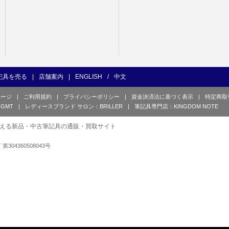
記具を売る
|
店舗案内
|
ENGLISH
/
中文
ページ
|
ご利用規約
|
プライバシーポリシー
|
資金決済法に基づく表示
|
特定商取
GMT
|
レディースブランド サロン：BRILLER
|
筆記具専門店：KINGDOM NOTE
える新品・中古筆記具の通販・買取サイト
可 第304360508043号