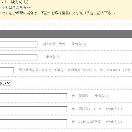
ット：(あり/なし)
ットとは？こちら>>
キットをご希望の場合は、下記のお客様情報に必ず送り先をご記入下さい
例：出品 太郎 （全角入力）
（半角入力）
郵便番号を入力すると、町名までが自動入力されます。例：100-0001 （半角
例：新宿区 （全角入力）
例：西新宿○－○－○ （全角入力）
例：○○ビル101号室 （全角入力）