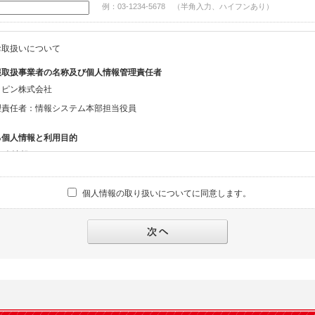
例：03-1234-5678 （半角入力、ハイフンあり）
お取扱いについて
報取扱事業者の名称及び個人情報管理責任者
ッピン株式会社
理責任者：情報システム本部担当役員
る個人情報と利用目的
る個人情報
話番号、メールアドレス、・上記の他、お問合せ時に当社にご提供いただく情報
個人情報の取り扱いについてに同意します。
への対応のため
報の第三者提供と委託
下のいずれかの場合を除いて、個人データを同意いただいた範囲を超えて利用したり
人の同意がある場合。なお第三者に提供する場合には原則として、機密保持、再提供の
を契約の条件といたします。
により開示を求められた場合。