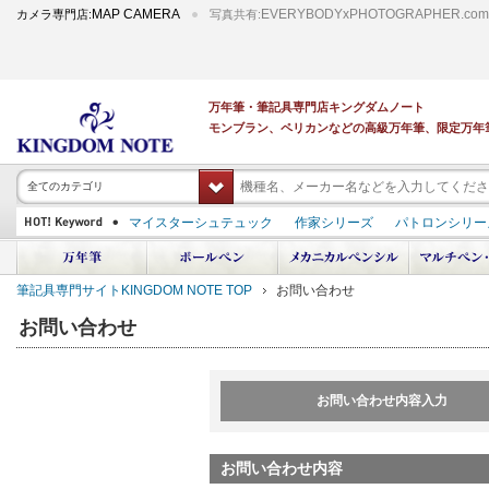
MAP CAMERA
EVERYBODYxPHOTOGRAPHER.com
カメラ専門店:
写真共有:
万年筆・筆記具専門店キングダムノート
モンブラン、ペリカンなどの高級万年筆、限定万年
全てのカテゴリ
マイスターシュテュック
作家シリーズ
パトロンシリー
スーベレーン
PILOT 蒔絵
ダイアミン ボトルインク
中屋万年筆
プラチナ 出雲 キングダムノート別注
アルマンドシモーニクラ
筆記具専門サイトKINGDOM NOTE TOP
お問い合わせ
デモンストレーター
M400
M800
長刀研ぎ
ドルチェビータ
エク
お問い合わせ
お問い合わせ内容入力
お問い合わせ内容