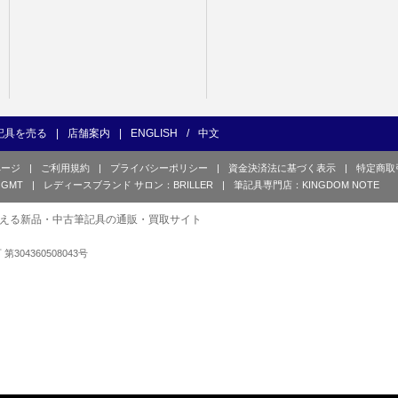
記具を売る
|
店舗案内
|
ENGLISH
/
中文
ページ
|
ご利用規約
|
プライバシーポリシー
|
資金決済法に基づく表示
|
特定商取
GMT
|
レディースブランド サロン：BRILLER
|
筆記具専門店：KINGDOM NOTE
える新品・中古筆記具の通販・買取サイト
可 第304360508043号