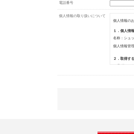
電話番号
個人情報の取り扱いについて
個人情報の
１．個人情
名称：シュ
個人情報管
２．取得す
(1)取得す
・氏名、電
(2)利用目的
・お問合せ
３．個人情
当社は、以
(1)ご本
止すること
(2)法令等