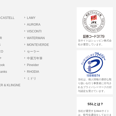
書類提出や質問へのご回答をお願いすること
-CASTELL
LAMY
 個人情報相談窓口
AURORA
pin.com (受付)
VISCONTI
R
WATERMAN
当サイトはシュッピン株式会
S
MONTEVERDE
社が運営しています。
CO
セーラー
ナ
中屋万年筆
rook
Pineider
lanks
RHODIA
ミドリ
当社は、個人情報の適切な取
り扱いを行う事業者に付与さ
R & KLINGNE
れるプライバシーマークの付
与認定を受けています。
SSLとは？
当社が運営するWebサイト
は、暗号化通信をしておりま