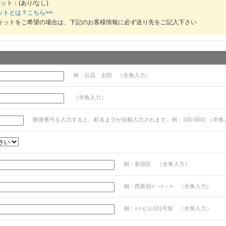
ット：(あり/なし)
ットとは？こちら>>
キットをご希望の場合は、下記のお客様情報に必ず送り先をご記入下さい
例：出品 太郎 （全角入力）
（半角入力）
郵便番号を入力すると、町名までが自動入力されます。例：100-0001 （半角
例：新宿区 （全角入力）
例：西新宿○－○－○ （全角入力）
例：○○ビル101号室 （全角入力）