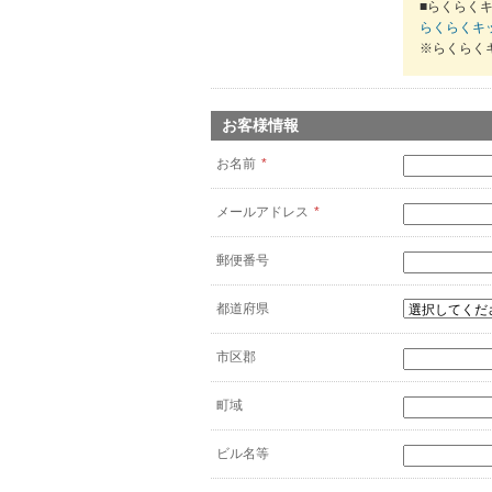
■らくらくキ
らくらくキ
※らくらく
お客様情報
お名前
*
メールアドレス
*
郵便番号
都道府県
市区郡
町域
ビル名等