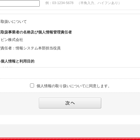
例：03-1234-5678 （半角入力、ハイフンあり）
お取扱いについて
報取扱事業者の名称及び個人情報管理責任者
ッピン株式会社
理責任者：情報システム本部担当役員
る個人情報と利用目的
る個人情報
話番号、メールアドレス、・上記の他、お問合せ時に当社にご提供いただく情報
個人情報の取り扱いについてに同意します。
への対応のため
報の第三者提供と委託
下のいずれかの場合を除いて、個人データを同意いただいた範囲を超えて利用したり
人の同意がある場合。なお第三者に提供する場合には原則として、機密保持、再提供の
を契約の条件といたします。
により開示を求められた場合。