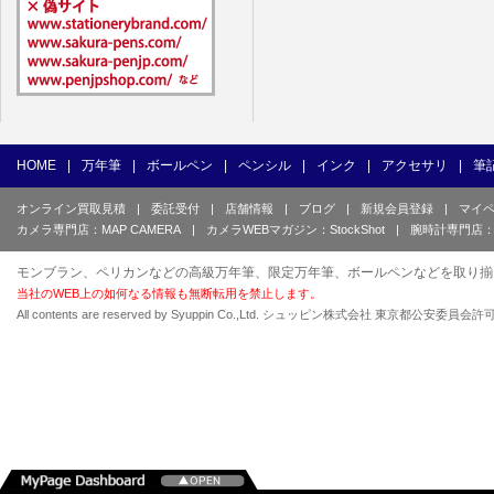
HOME
|
万年筆
|
ボールペン
|
ペンシル
|
インク
|
アクセサリ
|
筆
オンライン買取見積
|
委託受付
|
店舗情報
|
ブログ
|
新規会員登録
|
マイ
カメラ専門店：MAP CAMERA
|
カメラWEBマガジン：StockShot
|
腕時計専門店：
モンブラン、ペリカンなどの高級万年筆、限定万年筆、ボールペンなどを取り揃
当社のWEB上の如何なる情報も無断転用を禁止します。
All contents are reserved by Syuppin Co.,Ltd. シュッピン株式会社 東京都公安委員会許