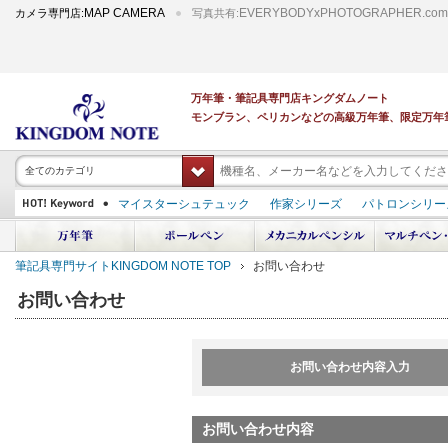
MAP CAMERA
EVERYBODYxPHOTOGRAPHER.com
カメラ専門店:
写真共有:
万年筆・筆記具専門店キングダムノート
モンブラン、ペリカンなどの高級万年筆、限定万年
全てのカテゴリ
マイスターシュテュック
作家シリーズ
パトロンシリー
スーベレーン
PILOT 蒔絵
ダイアミン ボトルインク
中屋万年筆
プラチナ 出雲 キングダムノート別注
アルマンドシモーニクラ
筆記具専門サイトKINGDOM NOTE TOP
お問い合わせ
デモンストレーター
M400
M800
長刀研ぎ
ドルチェビータ
エク
お問い合わせ
お問い合わせ内容入力
お問い合わせ内容