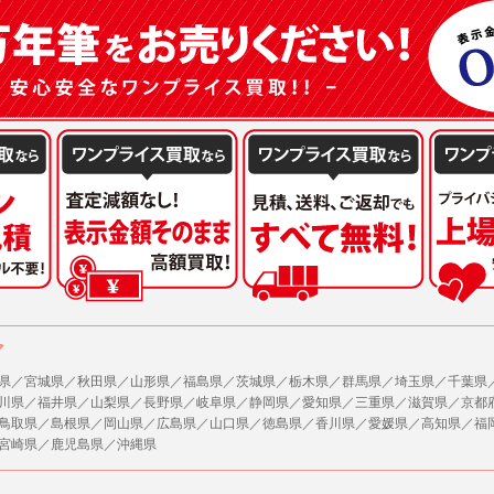
または公衆の生命、身体又は財産の保護のために必要がある場合であって、本人の同
機関若しくは地方公共団体又はその委託を受けた者が法令の定める事務を遂行すること
を得ることにより当該事務の遂行に支障を及ぼすおそれがあるとき。
を円滑に進めるために、外部業者に個人データの一部又は全部の処理を委託する場合（
が図られるように、委託先に対する必要かつ適切な監督を行ないます）。
の任意性
人情報の提供はお客様の任意ですが、必要な個人情報をご提供いただけない場合、当
了承下さい。
が容易に知覚できない方法による個人情報の取得
ページでは、利用者が当社ホームページに再訪問される際、より便利に当社ホームペ
する場合があります。
の統計的分析のため、または掲載された広告にクッキーを使用する場合があります。
ア
県／宮城県／秋田県／山形県／福島県／茨城県／栃木県／群馬県／埼玉県／千葉県
報に関するお問合せ対応
川県／福井県／山梨県／長野県／岐阜県／静岡県／愛知県／三重県／滋賀県／京都
は、当社の保有する個人データに関し、ご本人から利用目的の通知，開示，内容の訂正
鳥取県／島根県／岡山県／広島県／山口県／徳島県／香川県／愛媛県／高知県／福
の停止の請求などがあれば、ご本人の確認をさせていただいた上で、速やかに対応し
宮崎県／鹿児島県／沖縄県
、ご相談にも対応いたします。尚、シュッピン会員のお客様は、当社が保有する個人
開示請求には手数料として800円(税別)をご本人様にご負担いただいております。