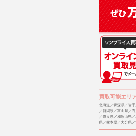
(3)ご本人
(4)国の
本人の同意
(5)業務
の安全管理
４．ご提供
当社への個
ますのでご
５．ご本人
当社ホーム
キーを使用
また利用者
買取可能エリ
北海道／青森県／岩手
６．個人情
／新潟県／富山県／石
(1)当社
／奈良県／和歌山県／
者への提供
県／熊本県／大分県／
するご質問
※個人情報の