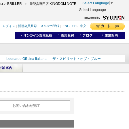
Select Language
▼
BRILLER
KINGDOM NOTE
ロン:
筆記具専門店:
Select Language
(0)
ログイン
|
新規会員登録
|
メルマガ登録
|
ENGLISH
/
中文
ク
Leonardo Officina Italiana
ザ・スピリット・オブ・ブルー
ラインD
出雲
世界のことわざ
masahiro
ショーンデザイン
ーズ
カヴゼットインク
スーベレーン
モンブラン
お問い合わせ完了