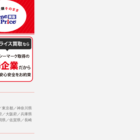
意を得ることが困難であるとき。
に対して協力する必要がある場合であって、
ただし、委託する場合は委託した個人データ
社のサービス等が利用できない場合があり
ージを閲覧・利用していただくためにクッ
／東京都／神奈川県
府／大阪府／兵庫県
，追加又は削除，利用の停止，消去及び第三
岡県／佐賀県／長崎
ます。また当社の個人情報の取り扱いに関
データの削除を要求する権利があります。