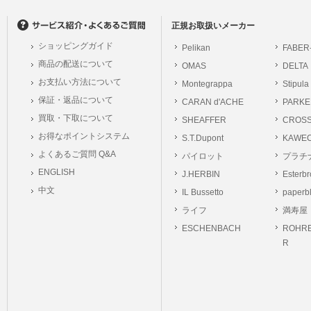
の個人情報に関するお問合せは、以下の窓口で承ります。お問合せの内容により必要な
。
正規お取扱いメーカー
ショッピングガイド
Pelikan
FABER
シュッピン株式会社
商品の配送について
OMAS
DELTA
Mail：privacy@syup
お支払い方法について
Montegrappa
Stipula
保証・返品について
CARAN d'ACHE
PARKE
買取・下取について
SHEAFFER
CROS
お得なポイントシステム
S.T.Dupont
KAWE
よくあるご質問 Q&A
パイロット
プラチ
ENGLISH
J.HERBIN
Esterb
中文
IL Bussetto
paperb
ライフ
満寿屋
ESCHENBACH
ROHRE
R