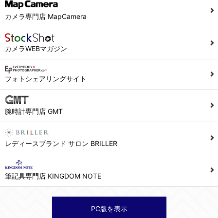
当社ホームページでは、利用者が当社ホームページに再訪問される際、より便利に当社ホームページを閲覧・利用していただくためにクッキーを使用する場合があります。
カメラ専門店 MapCamera
また利用者の統計的分析のため、または掲載された広告にクッキーを使用する場合があります。
６．個人情報に関するお問合せ対応
カメラWEBマガジン
(1)当社は、当社の保有する個人データに関し、ご本人から利用目的の通知，開示，内容の訂正，追加又は削除，利用の停止，消去及び第三者への提供の停止の請求などがあれば、ご本人の確認をさせていただいた上で、速やかに対応します。また当社の個人情報の取り扱いに関するご質問、ご相談にも対応いたします。尚、シュッピン会員のお客様は、当社が保有する個人データの削除を要求する権利があります。
※個人情報の開示請求には手数料として800円(税別)をご本人様にご負担いただいております。
フォトシェアリングサイト
(2)当社の個人情報に関するお問合せは、以下の窓口で承ります。お問合せの内容により必要な書類提出や質問へのご回答をお願いすることがあります。
腕時計専門店 GMT
シュッピン株式会社 個人情報相談窓口
Mail：privacy@syuppin.com (受付)
レディースブランド サロン BRILLER
筆記具専門店 KINGDOM NOTE
PC版を表示