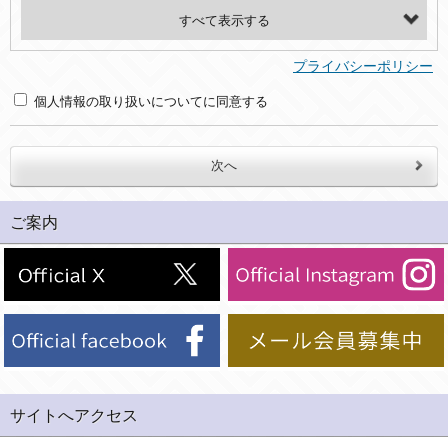
・氏名、電話番号、メールアドレス、・上記の他、お問合せ時に当社にご提供いただく情報
(2)利用目的
プライバシーポリシー
・お問合せへの対応のため
個人情報の取り扱いについてに同意する
３．個人情報の第三者提供と委託
当社は、以下のいずれかの場合を除いて、個人データを同意いただいた範囲を超えて利用したり第三者に提供したりいたしません。
(1)ご本人の同意がある場合。なお第三者に提供する場合には原則として、機密保持、再提供の禁止、お客様からのお申し出により利用を停止することを契約の条件といたします。
ご案内
(2)法令等により開示を求められた場合。
(3)ご本人または公衆の生命、身体又は財産の保護のために必要がある場合であって、本人の同意を得ることが困難であるとき。
(4)国の機関若しくは地方公共団体又はその委託を受けた者が法令の定める事務を遂行することに対して協力する必要がある場合であって、本人の同意を得ることにより当該事務の遂行に支障を及ぼすおそれがあるとき。
(5)業務を円滑に進めるために、外部業者に個人データの一部又は全部の処理を委託する場合（ただし、委託する場合は委託した個人データの安全管理が図られるように、委託先に対する必要かつ適切な監督を行ないます）。
４．ご提供の任意性
当社への個人情報の提供はお客様の任意ですが、必要な個人情報をご提供いただけない場合、当社のサービス等が利用できない場合がありますのでご了承下さい。
サイトへアクセス
５．ご本人が容易に知覚できない方法による個人情報の取得