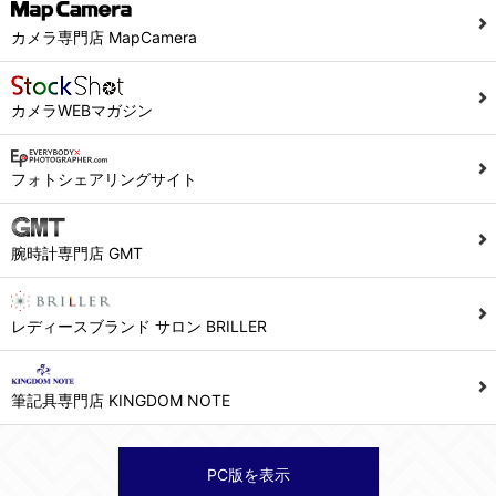
当社ホームページでは、利用者が当社ホームページに再訪問される際、より便利に当社ホームページを閲覧・利用していただくためにクッキーを使用する場合があります。
カメラ専門店 MapCamera
また利用者の統計的分析のため、または掲載された広告にクッキーを使用する場合があります。
６．個人情報に関するお問合せ対応
カメラWEBマガジン
(1)当社は、当社の保有する個人データに関し、ご本人から利用目的の通知，開示，内容の訂正，追加又は削除，利用の停止，消去及び第三者への提供の停止の請求などがあれば、ご本人の確認をさせていただいた上で、速やかに対応します。また当社の個人情報の取り扱いに関するご質問、ご相談にも対応いたします。尚、シュッピン会員のお客様は、当社が保有する個人データの削除を要求する権利があります。
※個人情報の開示請求には手数料として800円(税別)をご本人様にご負担いただいております。
フォトシェアリングサイト
(2)当社の個人情報に関するお問合せは、以下の窓口で承ります。お問合せの内容により必要な書類提出や質問へのご回答をお願いすることがあります。
腕時計専門店 GMT
シュッピン株式会社 個人情報相談窓口
Mail：privacy@syuppin.com (受付)
レディースブランド サロン BRILLER
筆記具専門店 KINGDOM NOTE
PC版を表示