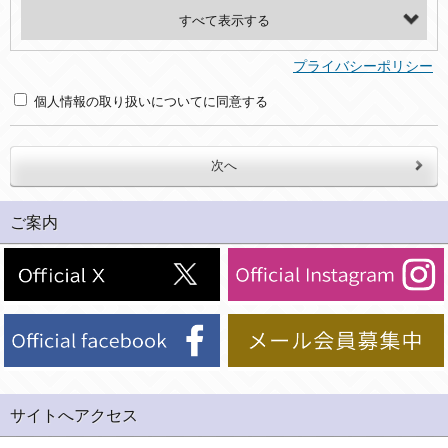
・氏名、電話番号、メールアドレス、・上記の他、お問合せ時に当社にご提供いただく情報
(2)利用目的
プライバシーポリシー
・お問合せへの対応のため
個人情報の取り扱いについてに同意する
３．個人情報の第三者提供と委託
当社は、以下のいずれかの場合を除いて、個人データを同意いただいた範囲を超えて利用したり第三者に提供したりいたしません。
(1)ご本人の同意がある場合。なお第三者に提供する場合には原則として、機密保持、再提供の禁止、お客様からのお申し出により利用を停止することを契約の条件といたします。
ご案内
(2)法令等により開示を求められた場合。
(3)ご本人または公衆の生命、身体又は財産の保護のために必要がある場合であって、本人の同意を得ることが困難であるとき。
(4)国の機関若しくは地方公共団体又はその委託を受けた者が法令の定める事務を遂行することに対して協力する必要がある場合であって、本人の同意を得ることにより当該事務の遂行に支障を及ぼすおそれがあるとき。
(5)業務を円滑に進めるために、外部業者に個人データの一部又は全部の処理を委託する場合（ただし、委託する場合は委託した個人データの安全管理が図られるように、委託先に対する必要かつ適切な監督を行ないます）。
４．ご提供の任意性
当社への個人情報の提供はお客様の任意ですが、必要な個人情報をご提供いただけない場合、当社のサービス等が利用できない場合がありますのでご了承下さい。
サイトへアクセス
５．ご本人が容易に知覚できない方法による個人情報の取得