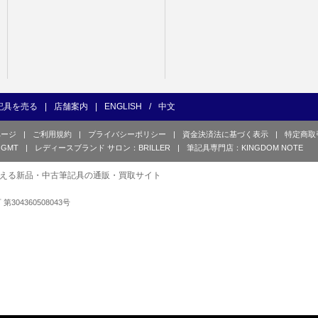
記具を売る
|
店舗案内
|
ENGLISH
/
中文
ページ
|
ご利用規約
|
プライバシーポリシー
|
資金決済法に基づく表示
|
特定商取
GMT
|
レディースブランド サロン：BRILLER
|
筆記具専門店：KINGDOM NOTE
える新品・中古筆記具の通販・買取サイト
可 第304360508043号