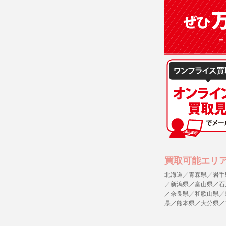
(3)ご本人
(4)国の
本人の同意
(5)業務
の安全管理
４．ご提供
当社への個
ますのでご
５．ご本人
当社ホーム
キーを使用
また利用者
買取可能エリ
北海道／青森県／岩手
６．個人情
／新潟県／富山県／石
(1)当社
／奈良県／和歌山県／
者への提供
県／熊本県／大分県／
するご質問
※個人情報の