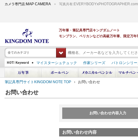
MAP CAMERA
EVERYBODYxPHOTOGRAPHER.com
カメラ専門店:
写真共有:
万年筆・筆記具専門店キングダムノート
モンブラン、ペリカンなどの高級万年筆、限定万年
全てのカテゴリ
マイスターシュテュック
作家シリーズ
パトロンシリー
スーベレーン
PILOT 蒔絵
ダイアミン ボトルインク
中屋万年筆
プラチナ 出雲 キングダムノート別注
アルマンドシモーニクラ
筆記具専門サイトKINGDOM NOTE TOP
お問い合わせ
デモンストレーター
M400
M800
長刀研ぎ
ドルチェビータ
エク
お問い合わせ
お問い合わせ内容入力
お問い合わせ内容