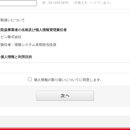
例：03-1234-5678 （半角入力、ハイフンあり）
お取扱いについて
報取扱事業者の名称及び個人情報管理責任者
ッピン株式会社
理責任者：情報システム本部担当役員
る個人情報と利用目的
る個人情報
話番号、メールアドレス、・上記の他、お問合せ時に当社にご提供いただく情報
個人情報の取り扱いについてに同意します。
への対応のため
報の第三者提供と委託
下のいずれかの場合を除いて、個人データを同意いただいた範囲を超えて利用したり
人の同意がある場合。なお第三者に提供する場合には原則として、機密保持、再提供の
を契約の条件といたします。
により開示を求められた場合。