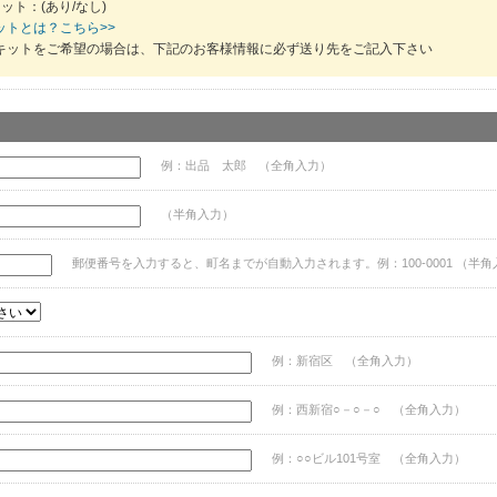
ット：(あり/なし)
ットとは？こちら>>
キットをご希望の場合は、下記のお客様情報に必ず送り先をご記入下さい
例：出品 太郎 （全角入力）
（半角入力）
郵便番号を入力すると、町名までが自動入力されます。例：100-0001 （半角
例：新宿区 （全角入力）
例：西新宿○－○－○ （全角入力）
例：○○ビル101号室 （全角入力）