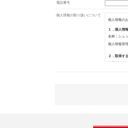
電話番号
個人情報の取り扱いについて
個人情報の
１．個人情
名称：シュ
個人情報管
２．取得す
(1)取得す
・氏名、電
(2)利用目的
・お問合せ
３．個人情
当社は、以
(1)ご本
止すること
(2)法令等