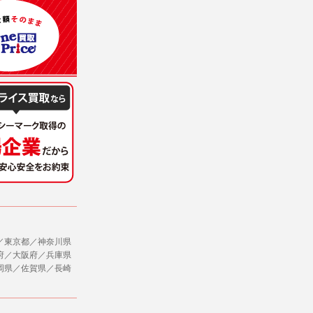
意を得ることが困難であるとき。
に対して協力する必要がある場合であって、
ただし、委託する場合は委託した個人データ
社のサービス等が利用できない場合があり
ージを閲覧・利用していただくためにクッ
／東京都／神奈川県
府／大阪府／兵庫県
，追加又は削除，利用の停止，消去及び第三
岡県／佐賀県／長崎
ます。また当社の個人情報の取り扱いに関
データの削除を要求する権利があります。