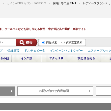
StockShot
GMT
カメラWEBマガジン:
腕時計専門店:
レディースブランド サ
筆、ボールペンなどを取り揃える新品・中古筆記具の通販・買取サイト
商品検索
買取査定検索
ズ
伝統漆芸
ドルチェビータ
インクベントカレンダー
エスターブルッ
デュポン スペース オデッセイ
輪島屋善仁 深海
エテルニタ･アヴァンティ
ブ
ペリカン オーシャンスワール
源氏物語
作家シリーズ
パトロンシリ
リドール
周年記念
アルタミラ 山田ゆりか
お問い合わせ内容確認