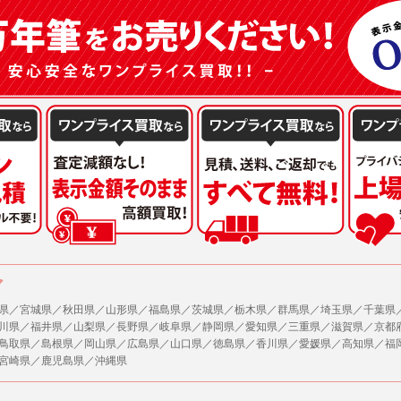
または公衆の生命、身体又は財産の保護のために必要がある場合であって、本人の同
機関若しくは地方公共団体又はその委託を受けた者が法令の定める事務を遂行すること
を得ることにより当該事務の遂行に支障を及ぼすおそれがあるとき。
を円滑に進めるために、外部業者に個人データの一部又は全部の処理を委託する場合（
が図られるように、委託先に対する必要かつ適切な監督を行ないます）。
の任意性
人情報の提供はお客様の任意ですが、必要な個人情報をご提供いただけない場合、当
了承下さい。
が容易に知覚できない方法による個人情報の取得
ページでは、利用者が当社ホームページに再訪問される際、より便利に当社ホームペ
する場合があります。
の統計的分析のため、または掲載された広告にクッキーを使用する場合があります。
ア
県／宮城県／秋田県／山形県／福島県／茨城県／栃木県／群馬県／埼玉県／千葉県
報に関するお問合せ対応
川県／福井県／山梨県／長野県／岐阜県／静岡県／愛知県／三重県／滋賀県／京都
は、当社の保有する個人データに関し、ご本人から利用目的の通知，開示，内容の訂正
鳥取県／島根県／岡山県／広島県／山口県／徳島県／香川県／愛媛県／高知県／福
の停止の請求などがあれば、ご本人の確認をさせていただいた上で、速やかに対応し
宮崎県／鹿児島県／沖縄県
、ご相談にも対応いたします。尚、シュッピン会員のお客様は、当社が保有する個人
開示請求には手数料として800円(税別)をご本人様にご負担いただいております。