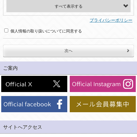
・氏名、電話番号、メールアドレス、・上記の他、お問合せ時に当社にご提供いただく情報
(2)利用目的
プライバシーポリシー
・お問合せへの対応のため
個人情報の取り扱いについてに同意する
３．個人情報の第三者提供と委託
当社は、以下のいずれかの場合を除いて、個人データを同意いただいた範囲を超えて利用したり第三者に提供したりいたしません。
(1)ご本人の同意がある場合。なお第三者に提供する場合には原則として、機密保持、再提供の禁止、お客様からのお申し出により利用を停止することを契約の条件といたします。
ご案内
(2)法令等により開示を求められた場合。
(3)ご本人または公衆の生命、身体又は財産の保護のために必要がある場合であって、本人の同意を得ることが困難であるとき。
(4)国の機関若しくは地方公共団体又はその委託を受けた者が法令の定める事務を遂行することに対して協力する必要がある場合であって、本人の同意を得ることにより当該事務の遂行に支障を及ぼすおそれがあるとき。
(5)業務を円滑に進めるために、外部業者に個人データの一部又は全部の処理を委託する場合（ただし、委託する場合は委託した個人データの安全管理が図られるように、委託先に対する必要かつ適切な監督を行ないます）。
４．ご提供の任意性
当社への個人情報の提供はお客様の任意ですが、必要な個人情報をご提供いただけない場合、当社のサービス等が利用できない場合がありますのでご了承下さい。
サイトへアクセス
５．ご本人が容易に知覚できない方法による個人情報の取得