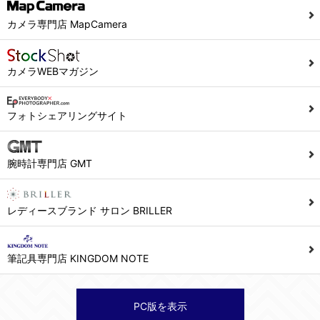
当社ホームページでは、利用者が当社ホームページに再訪問される際、より便利に当社ホームページを閲覧・利用していただくためにクッキーを使用する場合があります。
カメラ専門店 MapCamera
また利用者の統計的分析のため、または掲載された広告にクッキーを使用する場合があります。
６．個人情報に関するお問合せ対応
カメラWEBマガジン
(1)当社は、当社の保有する個人データに関し、ご本人から利用目的の通知，開示，内容の訂正，追加又は削除，利用の停止，消去及び第三者への提供の停止の請求などがあれば、ご本人の確認をさせていただいた上で、速やかに対応します。また当社の個人情報の取り扱いに関するご質問、ご相談にも対応いたします。尚、シュッピン会員のお客様は、当社が保有する個人データの削除を要求する権利があります。
※個人情報の開示請求には手数料として800円(税別)をご本人様にご負担いただいております。
フォトシェアリングサイト
(2)当社の個人情報に関するお問合せは、以下の窓口で承ります。お問合せの内容により必要な書類提出や質問へのご回答をお願いすることがあります。
腕時計専門店 GMT
シュッピン株式会社 個人情報相談窓口
Mail：privacy@syuppin.com (受付)
レディースブランド サロン BRILLER
筆記具専門店 KINGDOM NOTE
PC版を表示