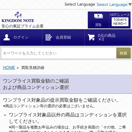
Select Language
Select Language
▼
HOTニュース
TODAY'S
NEWS+1
買取
安心の東証プライム企業
0点の商品
ログイン
会員登録
￥0
検索
HOME
買取見積詳細
ワンプライス買取金額のご確認
および商品コンディション選択
ワンプライス対象品の提示買取金額をご確認ください。
※商品コンディション等の選択の必要はございません。
ワンプライス対象品以外の商品はコンディションを選択
してください。
※同一製品を複数お申込みの場合は、お手続き画面の「その他、ご希