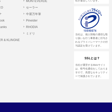
S
MONTEVERDE
社が運営しています。
CO
セーラー
ナ
中屋万年筆
rook
Pineider
lanks
RHODIA
ミドリ
当社は、個人情報の適切な取
り扱いを行う事業者に付与さ
R & KLINGNE
れるプライバシーマークの付
与認定を受けています。
SSLとは？
当社が運営するWebサイト
は、暗号化通信をしておりま
すので、高度なセキュリティ
ーで保護されています。