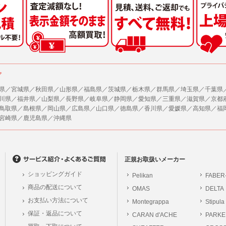
ア
県／宮城県／秋田県／山形県／福島県／茨城県／栃木県／群馬県／埼玉県／千葉県
川県／福井県／山梨県／長野県／岐阜県／静岡県／愛知県／三重県／滋賀県／京都
鳥取県／島根県／岡山県／広島県／山口県／徳島県／香川県／愛媛県／高知県／福
宮崎県／鹿児島県／沖縄県
正規お取扱いメーカー
ショッピングガイド
Pelikan
FABER
商品の配送について
OMAS
DELTA
お支払い方法について
Montegrappa
Stipula
保証・返品について
CARAN d'ACHE
PARKE