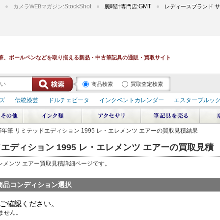
StockShot
GMT
カメラWEBマガジン:
腕時計専門店:
レディースブランド サ
筆、ボールペンなどを取り揃える新品・中古筆記具の通販・買取サイト
商品検索
買取査定検索
ズ
伝統漆芸
ドルチェビータ
インクベントカレンダー
エスターブルッ
デュポン スペース オデッセイ
輪島屋善仁 深海
エテルニタ･アヴァンティ
ブ
ペリカン オーシャンスワール
源氏物語
作家シリーズ
パトロンシリ
ポン 万年筆 リミテッドエディション 1995 レ・エレメンツ エアーの買取見積結果
リドール
周年記念
アルタミラ 山田ゆりか
ッドエディション 1995 レ・エレメンツ エアーの買取見積
レ・エレメンツ エアー買取見積詳細ページです。
商品コンディション選択
ご確認ください。
ません。