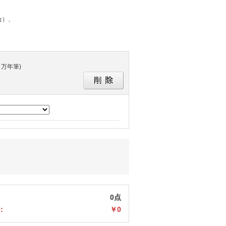
合）、
万年筆)
0点
：
￥0