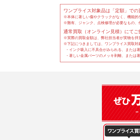
ワンプライス対象品は「定額」での
※本体に著しい傷やクラックがなく、機能的
※難有、ジャンク、点検修理が必要なもの、
通常買取（オンライン見積）にてご
※実際の買取金額は、弊社担当者が実物を拝
※下記につきましては、ワンプライス買取対
・インク吸入に不具合がみられる、または著
・著しい金属パーツのメッキ剥離、または著