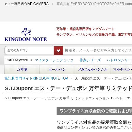
MAP CAMERA
EVERYBODYxPHOTOGRAPHER.com
カメラ専門店:
写真共有:
万年筆・筆記具専門店キングダムノート
モンブラン、ペリカンなどの高級万年筆、限定万年
全てのカテゴリ
マイスターシュテュック
作家シリーズ
パトロンシリー
スーベレーン
PILOT 蒔絵
ダイアミン ボトルインク
中屋万年筆
プラチナ 出雲 キングダムノート別注
アルマンドシモーニクラ
筆記具専門サイトKINGDOM NOTE TOP
S.T.Dupont エス・テー・デュ
デモンストレーター
M400
M800
長刀研ぎ
ドルチェビータ
エク
S.T.Dupont エス・テー・デュポン 万年筆 リミテ
S.T.Dupont エス・テー・デュポン 万年筆 リミテッドエディション 1995 
ワンプライス買取金額のご確認および
ワンプライス対象品の提示買取金額を
※商品コンディション等の選択の必要はござい