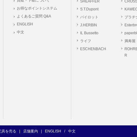
買取・下取について
SHEAFFER
CROS
お得なポイントシステム
S.T.Dupont
KAWE
よくあるご質問 Q&A
パイロット
プラチ
ENGLISH
J.HERBIN
Esterb
中文
IL Bussetto
paperb
ライフ
満寿屋
ESCHENBACH
ROHRE
R
記具を売る
|
店舗案内
|
ENGLISH
/
中文