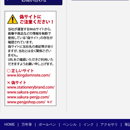
HOME
|
万年筆
|
ボールペン
|
ペンシル
|
インク
|
アクセサリ
|
筆