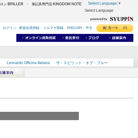
Select Language
▼
BRILLER
KINGDOM NOTE
ロン:
筆記具専門店:
Select Language
(0)
ログイン
|
新規会員登録
|
メルマガ登録
|
ENGLISH
/
中文
ク
Leonardo Officina Italiana
ザ・スピリット・オブ・ブルー
ラインD
出雲
世界のことわざ
masahiro
ショーンデザイン
ーズ
カヴゼットインク
スーベレーン
モンブラン