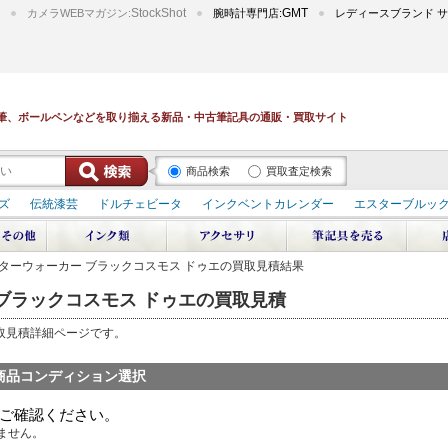
StockShot
GMT
カメラWEBマガジン:
腕時計専門店:
レディースブランド サ
筆、ボールペンなどを取り揃える新品・中古筆記具の通販・買取サイト
商品検索
買取査定検索
ズ
伝統漆芸
ドルチェビータ
インクベントカレンダー
エスターブルッ
デュポン スペース オデッセイ
輪島屋善仁 深海
エテルニタ･アヴァンティ
ブ
ペリカン オーシャンスワール
源氏物語
作家シリーズ
パトロンシリ
筆 スターウォーカー ブラックコスモス ドゥエの買取見積結果
リドール
周年記念
アルタミラ 山田ゆりか
ー ブラックコスモス ドゥエの買取見積
買取見積詳細ページです。
商品コンディション選択
ご確認ください。
ません。