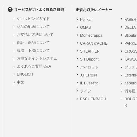
正規お取扱いメーカー
ショッピングガイド
Pelikan
FABER
商品の配送について
OMAS
DELTA
お支払い方法について
Montegrappa
Stipula
保証・返品について
CARAN d'ACHE
PARKE
買取・下取について
SHEAFFER
CROS
お得なポイントシステム
S.T.Dupont
KAWE
よくあるご質問 Q&A
パイロット
プラチ
ENGLISH
J.HERBIN
Esterb
中文
IL Bussetto
paperb
ライフ
満寿屋
ESCHENBACH
ROHRE
R