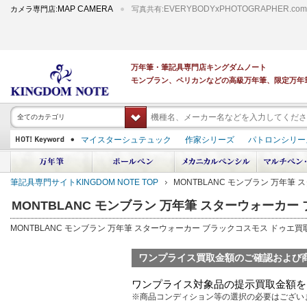
MAP CAMERA
EVERYBODYxPHOTOGRAPHER.com
カメラ専門店:
写真共有:
万年筆・筆記具専門店キングダムノート
モンブラン、ペリカンなどの高級万年筆、限定万年
全てのカテゴリ
マイスターシュテュック
作家シリーズ
パトロンシリー
スーベレーン
PILOT 蒔絵
ダイアミン ボトルインク
中屋万年筆
プラチナ 出雲 キングダムノート別注
アルマンドシモーニクラ
筆記具専門サイトKINGDOM NOTE TOP
MONTBLANC モンブラン 万年
デモンストレーター
M400
M800
長刀研ぎ
ドルチェビータ
エク
MONTBLANC モンブラン 万年筆 スターウォーカ
MONTBLANC モンブラン 万年筆 スターウォーカー ブラックコスモス ドゥエ
ワンプライス買取金額のご確認および
ワンプライス対象品の提示買取金額を
※商品コンディション等の選択の必要はござい