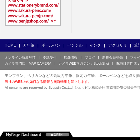
HOME
|
万年筆
|
ボールペン
|
ペンシル
|
インク
|
アクセサリ
|
筆
オンライン買取見積
|
委託受付
|
店舗情報
|
ブログ
|
新規会員登録
|
マイ
カメラ専門店：MAP CAMERA
|
カメラWEBマガジン：StockShot
|
腕時計専門店：
モンブラン、ペリカンなどの高級万年筆、限定万年筆、ボールペンなどを取り揃
当社のWEB上の如何なる情報も無断転用を禁止します。
All contents are reserved by Syuppin Co.,Ltd. シュッピン株式会社 東京都公安委員会許