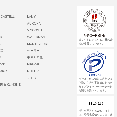
-CASTELL
LAMY
AURORA
VISCONTI
R
WATERMAN
当サイトはシュッピン株式会
S
MONTEVERDE
社が運営しています。
CO
セーラー
ナ
中屋万年筆
rook
Pineider
lanks
RHODIA
ミドリ
当社は、個人情報の適切な取
り扱いを行う事業者に付与さ
R & KLINGNE
れるプライバシーマークの付
与認定を受けています。
SSLとは？
当社が運営するWebサイト
は、暗号化通信をしておりま