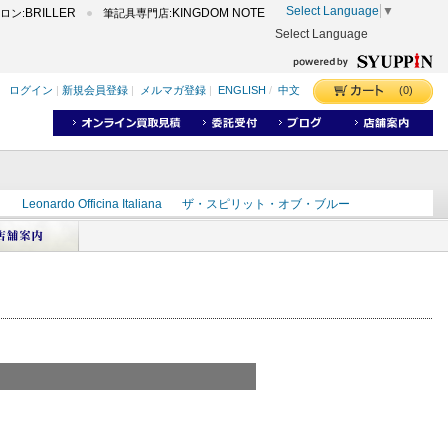
Select Language
▼
BRILLER
KINGDOM NOTE
ロン:
筆記具専門店:
Select Language
(0)
ログイン
|
新規会員登録
|
メルマガ登録
|
ENGLISH
/
中文
ク
Leonardo Officina Italiana
ザ・スピリット・オブ・ブルー
ラインD
出雲
世界のことわざ
masahiro
ショーンデザイン
ーズ
カヴゼットインク
スーベレーン
モンブラン