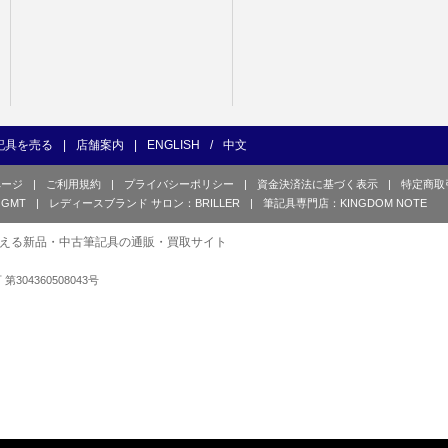
記具を売る
|
店舗案内
|
ENGLISH
/
中文
ページ
|
ご利用規約
|
プライバシーポリシー
|
資金決済法に基づく表示
|
特定商取
GMT
|
レディースブランド サロン：BRILLER
|
筆記具専門店：KINGDOM NOTE
える新品・中古筆記具の通販・買取サイト
可 第304360508043号