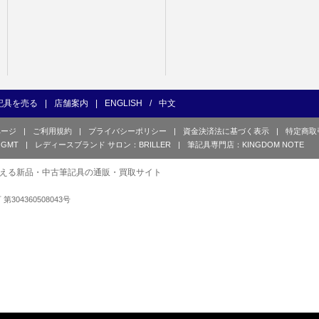
記具を売る
|
店舗案内
|
ENGLISH
/
中文
ページ
|
ご利用規約
|
プライバシーポリシー
|
資金決済法に基づく表示
|
特定商取
GMT
|
レディースブランド サロン：BRILLER
|
筆記具専門店：KINGDOM NOTE
える新品・中古筆記具の通販・買取サイト
可 第304360508043号