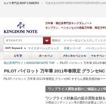
MAP CAMERA
EVERYBODYxPHOTOGRAPHER.com
カメラ専門店:
写真共有:
万年筆・筆記具専門店キングダムノート
モンブラン、ペリカンなどの高級万年筆、限定万年
全てのカテゴリ
マイスターシュテュック
作家シリーズ
パトロンシリー
スーベレーン
PILOT 蒔絵
ダイアミン ボトルインク
中屋万年筆
プラチナ 出雲 キングダムノート別注
アルマンドシモーニクラ
筆記具専門サイトKINGDOM NOTE TOP
PILOT パイロット 万年筆 2011
デモンストレーター
M400
M800
長刀研ぎ
ドルチェビータ
エク
PILOT パイロット 万年筆 2011年春限定 グランセ
PILOT パイロット 万年筆 2011年春限定 グランセNC すずらん買取見積詳細ペ
ワンプライス買取金額のご確認および
ワンプライス対象品の提示買取金額を
※商品コンディション等の選択の必要はござい