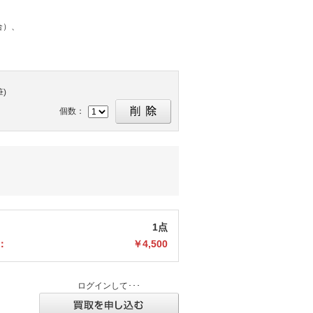
合）、
)
個数：
1点
：
￥4,500
ログインして･･･