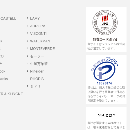
-CASTELL
LAMY
AURORA
VISCONTI
R
WATERMAN
当サイトはシュッピン株式会
S
MONTEVERDE
社が運営しています。
CO
セーラー
ナ
中屋万年筆
rook
Pineider
lanks
RHODIA
ミドリ
当社は、個人情報の適切な取
り扱いを行う事業者に付与さ
R & KLINGNE
れるプライバシーマークの付
与認定を受けています。
SSLとは？
当社が運営するWebサイト
は、暗号化通信をしておりま