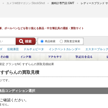
StockShot
GMT
カメラWEBマガジン:
腕時計専門店:
レディースブランド サ
筆、ボールペンなどを取り揃える新品・中古筆記具の通販・買取サイト
商品検索
買取査定検索
ズ
伝統漆芸
ドルチェビータ
インクベントカレンダー
エスターブルッ
デュポン スペース オデッセイ
輪島屋善仁 深海
エテルニタ･アヴァンティ
ブ
ペリカン オーシャンスワール
源氏物語
作家シリーズ
パトロンシリ
年春限定 グランセNC すずらんの買取見積結果
リドール
周年記念
アルタミラ 山田ゆりか
NC すずらんの買取見積
ージです。
商品コンディション選択
ご確認ください。
ません。