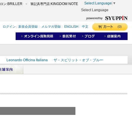
Select Language
▼
BRILLER
KINGDOM NOTE
ロン:
筆記具専門店:
Select Language
(0)
ログイン
|
新規会員登録
|
メルマガ登録
|
ENGLISH
/
中文
ク
Leonardo Officina Italiana
ザ・スピリット・オブ・ブルー
ラインD
出雲
世界のことわざ
masahiro
ショーンデザイン
ーズ
カヴゼットインク
スーベレーン
モンブラン