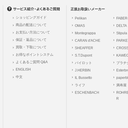
正規お取扱いメーカー
ショッピングガイド
Pelikan
FABER
商品の配送について
OMAS
DELTA
お支払い方法について
Montegrappa
Stipula
保証・返品について
CARAN d'ACHE
PARKE
買取・下取について
SHEAFFER
CROS
お得なポイントシステム
S.T.Dupont
KAWE
よくあるご質問 Q&A
パイロット
プラチ
ENGLISH
J.HERBIN
Esterb
中文
IL Bussetto
paperb
ライフ
満寿屋
ESCHENBACH
ROHRE
R