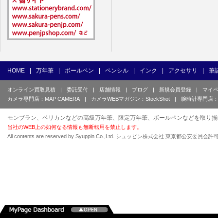
HOME
|
万年筆
|
ボールペン
|
ペンシル
|
インク
|
アクセサリ
|
筆
オンライン買取見積
|
委託受付
|
店舗情報
|
ブログ
|
新規会員登録
|
マイ
カメラ専門店：MAP CAMERA
|
カメラWEBマガジン：StockShot
|
腕時計専門店：
モンブラン、ペリカンなどの高級万年筆、限定万年筆、ボールペンなどを取り揃
当社のWEB上の如何なる情報も無断転用を禁止します。
All contents are reserved by Syuppin Co.,Ltd. シュッピン株式会社 東京都公安委員会許