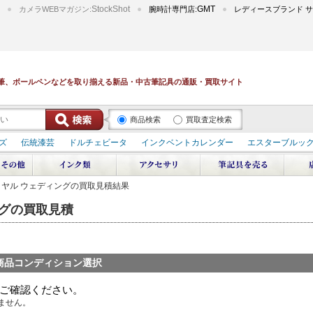
StockShot
GMT
カメラWEBマガジン:
腕時計専門店:
レディースブランド サ
筆、ボールペンなどを取り揃える新品・中古筆記具の通販・買取サイト
商品検索
買取査定検索
ズ
伝統漆芸
ドルチェビータ
インクベントカレンダー
エスターブルッ
デュポン スペース オデッセイ
輪島屋善仁 深海
エテルニタ･アヴァンティ
ブ
ペリカン オーシャンスワール
源氏物語
作家シリーズ
パトロンシリ
 ロイヤル ウェディングの買取見積結果
リドール
周年記念
アルタミラ 山田ゆりか
ィングの買取見積
。
商品コンディション選択
ご確認ください。
ません。