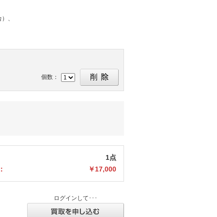
合）、
個数：
1点
：
￥17,000
ログインして･･･