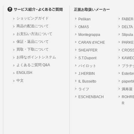
正規お取扱いメーカー
ショッピングガイド
Pelikan
FABER
商品の配送について
OMAS
DELTA
お支払い方法について
Montegrappa
Stipula
保証・返品について
CARAN d'ACHE
PARKE
買取・下取について
SHEAFFER
CROS
お得なポイントシステム
S.T.Dupont
KAWE
よくあるご質問 Q&A
パイロット
プラチ
ENGLISH
J.HERBIN
Esterb
中文
IL Bussetto
paperb
ライフ
満寿屋
ESCHENBACH
ROHRE
R