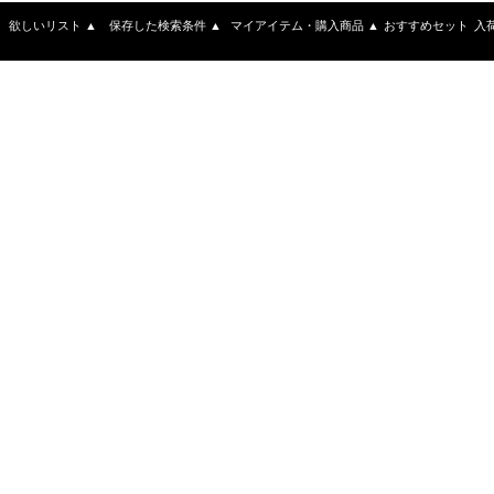
欲しいリスト
▲
保存した検索条件
▲
マイアイテム・購入商品
▲
おすすめセット
入