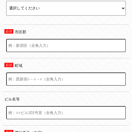
市区郡
町域
ビル名等