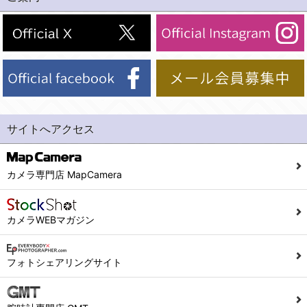
(2)法令等により開示を求められた場合。
(1) 統計した情報のみを開示し、ユーザーの個人情報を表示しない場合。
(3)ご本人または公衆の生命、身体又は財産の保護のために必要がある場合であって、本人の同意を得ることが困難であるとき。
(2) ユーザーから寄せられた情報を、ユーザーの個人情報を表示せずに開示する場合。
(4)国の機関若しくは地方公共団体又はその委託を受けた者が法令の定める事務を遂行することに対して協力する必要がある場合であって、本人の同意を得ることにより当該事務の遂行に支障を及ぼすおそれがあるとき。
(3) ユーザーが個人情報の開示について同意している場合。
(5)業務を円滑に進めるために、外部業者に個人データの一部又は全部の処理を委託する場合（ただし、委託する場合は委託した個人データの安全管理が図られるように、委託先に対する必要かつ適切な監督を行ないます）。
(4) 法令により開示が求められた場合。
(5) 弊社で取り扱う商品またはサービスに関する案内や情報提供（郵便、電子メール等によるダイレクトメールなど）を行なう場合。
４．ご提供の任意性
(6) 弊社が利用目的を示してユーザーから取得した情報を、その利用目的の範囲内で利用する場合。
当社への個人情報の提供はお客様の任意ですが、必要な個人情報をご提供いただけない場合、当社のサービス等が利用できない場合がありますのでご了承下さい。
サイトへアクセス
6. 情報の提供
５．ご本人が容易に知覚できない方法による個人情報の取得
1)弊社は、各ユーザーに対し、当該ユーザーの購入商品の情報、及び弊社の特価商品の情報等、ユーザーに有益かつ便利な情報を提供するものとし、ユーザーはこれに同意するものとします。
当社ホームページでは、利用者が当社ホームページに再訪問される際、より便利に当社ホームページを閲覧・利用していただくためにクッキーを使用する場合があります。
カメラ専門店 MapCamera
2)メールマガジンについて
また利用者の統計的分析のため、または掲載された広告にクッキーを使用する場合があります。
ユーザーは、本サイトのメールマガジンの購読に際し、ユーザー本人の責任においてメールマガジン購読の登録をするものとします。
６．個人情報に関するお問合せ対応
カメラWEBマガジン
フォームにて入力されたメールアドレスに、本サイトのお知らせをメールにてお送りさせていただきます。
本サイトからのメールの受け取りを希望されない場合は、下記リンクから設定の変更を行ってください。
(1)当社は、当社の保有する個人データに関し、ご本人から利用目的の通知，開示，内容の訂正，追加又は削除，利用の停止，消去及び第三者への提供の停止の請求などがあれば、ご本人の確認をさせていただいた上で、速やかに対応します。また当社の個人情報の取り扱いに関するご質問、ご相談にも対応いたします。尚、シュッピン会員のお客様は、当社が保有する個人データの削除を要求する権利があります。
こちら
本サイト会員のお客様は
※個人情報の開示請求には手数料として800円(税別)をご本人様にご負担いただいております。
フォトシェアリングサイト
※設定変更前にログインする必要があります。
(2)当社の個人情報に関するお問合せは、以下の窓口で承ります。お問合せの内容により必要な書類提出や質問へのご回答をお願いすることがあります。
こちら
メールマガジン会員のお客様は