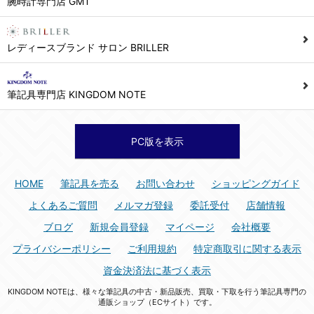
腕時計専門店 GMT
シュッピン株式会社 個人情報相談窓口
Mail：privacy@syuppin.com (受付)
7. ユーザーの義務
レディースブランド サロン BRILLER
1) ユーザーは本サイト及び本サービスの利用に当たり、以下の行為を行なってはならないものとします。
(1) 他のユーザー、第三者もしくは弊社の著作権又はその他の権利を侵害する行為、及び侵害する恐れのある行為。
筆記具専門店 KINGDOM NOTE
(2) 他のユーザー、第三者もしくは弊社の財産またはプライバシーを侵害する行為、及び侵害する恐れのある行為。
(3) 上記の他、他のユーザー、第三者もしくは弊社に不利益又は損害を与える行為、および与える恐れのある行為。
(4) 他のユーザー、第三者、もしくは弊社を誹謗中傷する行為。
PC版を表示
(5) 公序良俗に反する行為、またはそのおそれのある行為、もしくは公序良俗に反する情報を他のユーザーまたは第三者に提供する行為。
(6) 犯罪的行為、または犯罪的行為に結びつく行為、もしくはその恐れのある行為。
HOME
筆記具を売る
お問い合わせ
ショッピングガイド
(7) 弊社の承認なく本サイト及び本サービスを通じて、または本サイト及び本サービスに関連して営利を目的とした行為、またはその準備を目的とした行為。
よくあるご質問
メルマガ登録
委託受付
店舗情報
(8) 本サイト及び本サービスの運営を妨げるような行為、誹謗するような行為。
ブログ
新規会員登録
マイページ
会社概要
(9) 弊社の企業活動の運営を妨げるような行為、誹謗するような行為。
プライバシーポリシー
ご利用規約
特定商取引に関する表示
(10) ユーザーID、パスワード、メールアドレス及びこれに伴う個人情報を登録する際、偽造や虚偽の登録をする行為、または登録した内容を不正に使用する行為。
資金決済法に基づく表示
(11) コンピュータウィルス等の有害なプログラム及びデータを本サイト及び本サービスを通じて、または本サイト及び本サービスに関連して使用もしくは提供する行為。
KINGDOM NOTEは、様々な筆記具の中古・新品販売、買取・下取を行う筆記具専門の
(12) その他、法令に違反または違反する恐れのある行為。
通販ショップ（ECサイト）です。
(13) その他、弊社が不適切と判断する行為。