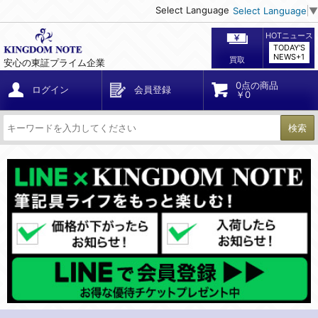
Select Language
Select Language
▼
HOTニュース
TODAY'S
NEWS+1
買取
安心の東証プライム企業
0点の商品
ログイン
会員登録
￥0
検索