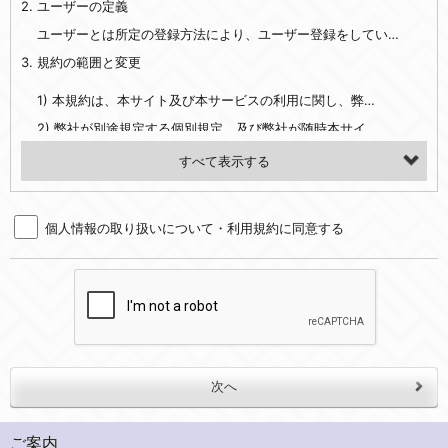
2. ユーザーの定義
・EVERYBODY×PHOTOGRAPHER.comのご利用に伴いご登録いただいた、広範囲設定をご希望される住所※、投稿時にご提供いただいた撮影機材や機材の設定等に関する情報、および画像データとその画像データに含まれる情報
・当社サービスのご利用履歴
ユーザーとは所定の登録方法により、ユーザー登録をしていただいた方をいいます。
3. 規約の範囲と変更
・当社ウェブサイト・サービス内のクッキー情報
1) 本規約は、本サイト及び本サービスの利用に関し、弊社及び全てのユーザーに適用されます。>
【外部サービスアカウントを利用される場合】
2) 弊社が別途規定する個別規定、及び弊社が随時本サイト内に掲示またはユーザーに対し通知する追加規定は、本規約の一部を構成します。本規約と個別規定及び追加規定が異なる場合は、個別規定及び追加規定が優先するものとします。
会員登録時にソーシャルネットワーキングサービス等の外部サービスとの連携を許可した場合には、その許可の際にご同意いただいた内容に基づき、当該外部サービスでユーザーが利用するIDおよび当該外部サービスのプライバシー設定によりお客様が当社に開示を認めた情報について取得いたします
3) 弊社はユーザーの承諾を得ることなく、本規約を変更できるものとし、ユーザーはこれを承諾するものとします。弊社が本規約を変更した場合は、本サイト内に掲示またはユーザーに対し通知するものとし、その後にユーザーが本サイト又は本サービスを利用された場合には、変更後の本規約を承諾したものとみなされます。
（２）利用目的
4. ユーザーの登録内容について
・当社物品販売、古物買取事業および個人・法人の売買仲介業に伴うご案内、契約、申し込み処理、請求収納、商品・サービスの提供、品質管理、アフターサービスの提供、加工サービスの提供、ポイント管理、商品・サービスの改善のため
個人情報の取り扱いについて・利用規約に同意する
1) ユーザーは、本サイトの利用に際し、ユーザー本人のユーザーID、パスワード、メールアドレス及び弊社が指定する個人情報などを、ユーザー自身の責任において登録するものとします。ユーザーは登録したこれらの情報を、責任を持って厳重に管理し、第三者に譲渡、貸与等を行なわないものとします。ユーザーのユーザーID及びパスワードを利用して行われた行為は、ユーザー自身の行為とみなされるものとします。
・メールマガジンの配信、および当社が提供する商品・サービスについてのアンケート実施のため
2) ユーザーが本サイト内で第三者のユーザーID、パスワード、メールアドレス及びこれに伴う個人情報を知り得た場合には、速やかに弊社に届け出るものとします。
・EVERYBODY×PHOTOGRAPHER.comのフォトシェアリングサービス運営のため
3) 弊社は一年以上に亘って使用がないユーザーIDとこれに伴う個人情報を抹消することができるものとします。
・上記の他、会員の利便性を図ることを目的とした総合的なサービスを提供するため
4) ユーザーID、パスワード、メールアドレス及びこれに伴う個人情報の管理不十分、使用上の過誤、第三者の使用などによる損害の責任は、ユーザーが負うものとし、弊社は一切責任を負いません。
３．個人情報の第三者提供と委託
5. 登録事項
当社は、以下のいずれかの場合を除いて、個人データを同意いただいた範囲を超えて利用したり第三者に提供したりいたしません。
1) ユーザーは、メールアドレスその他の登録事項に変更が生じた場合、直ちに弊社所定の変更手続きを行なうものとします。
2) 弊社はユーザーの入会申込により知り得た情報、またはユーザーが本サイト及び本サービスを利用する過程において、弊社が知り得た情報に関し、以下の項目に該当する場合に利用することができるものとします。
(1)ご本人の同意がある場合。なお第三者に提供する場合には原則として、機密保持、再提供の禁止、お客様からのお申し出により利用を停止することを契約の条件といたします。
ご案内