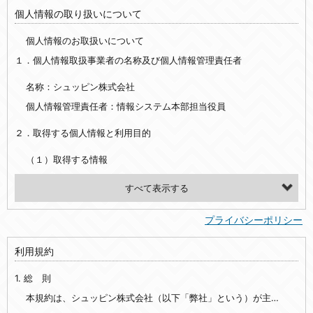
個人情報の取り扱いについて
個人情報のお取扱いについて
１．個人情報取扱事業者の名称及び個人情報管理責任者
名称：シュッピン株式会社
個人情報管理責任者：情報システム本部担当役員
２．取得する個人情報と利用目的
（１）取得する情報
【シュッピン会員共通でご登録いただく情報】
・必須登録：氏名、生年月日、性別、住所、電話番号、メールアドレス、パスワード
プライバシーポリシー
・任意登録：ニックネーム、プロフィール画像、希望するメールマガジンの種類
利用規約
【当社サービスをご利用時に当社が取得またはご提供いただく情報】
1. 総 則
・お支払いやお振込みに関わる情報（クレジットカード・銀行口座・電子マネー等の決済時にご提供いただいた情報）
・法律上の要請等により、本人確認を行うための本人確認書類（運転免許証、健康保険証、住民票の写し等）、および当該書類に含まれる情報
本規約は、シュッピン株式会社（以下「弊社」という）が主催・運営するインターネット上のWebサイト『mapcamera.com』（以下「本サイト」という）及び本サイトを通じて提供されるサービス（以下「本サービス」といいます）をご利用いただく際の、ユーザーと弊社間の一切の関係に適用されます。