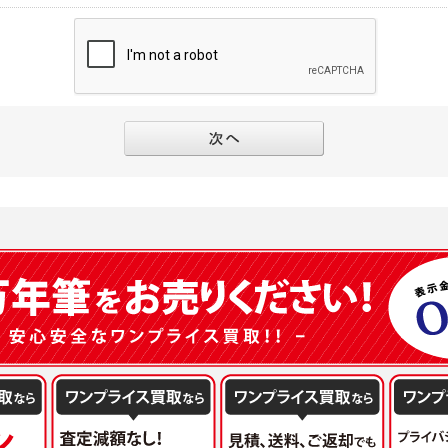
別途規定する個別規定、及び弊社が随時本サイト内に掲示またはユーザーに対し通知
にソーシャルネットワーキングサービス等の外部サービスとの連携を許可した場合に
と個別規定及び追加規定が異なる場合は、個別規定及び追加規定が優先するものとし
当該外部サービスでユーザーが利用するIDおよび当該外部サービスのプライバシー
得いたします
ユーザーの承諾を得ることなく、本規約を変更できるものとし、ユーザーはこれを承
本サイト内に掲示またはユーザーに対し通知するものとし、その後にユーザーが本サ
目的
の本規約を承諾したものとみなされます。
販売、古物買取事業および個人・法人の売買仲介業に伴うご案内、契約、申し込み処
フターサービスの提供、加工サービスの提供、ポイント管理、商品・サービスの改善
ーの登録内容について
ガジンの配信、および当社が提供する商品・サービスについてのアンケート実施のた
ーは、本サイトの利用に際し、ユーザー本人のユーザーID、パスワード、メールアド
ODY×PHOTOGRAPHER.comのフォトシェアリングサービス運営のため
の責任において登録するものとします。ユーザーは登録したこれらの情報を、責任を
、会員の利便性を図ることを目的とした総合的なサービスを提供するため
ないものとします。ユーザーのユーザーID及びパスワードを利用して行われた行為
報の第三者提供と委託
ーが本サイト内で第三者のユーザーID、パスワード、メールアドレス及びこれに伴う
下のいずれかの場合を除いて、個人データを同意いただいた範囲を超えて利用したり
ものとします。
人の同意がある場合。なお第三者に提供する場合には原則として、機密保持、再提供の
一年以上に亘って使用がないユーザーIDとこれに伴う個人情報を抹消することができ
を契約の条件といたします。
ーID、パスワード、メールアドレス及びこれに伴う個人情報の管理不十分、使用上の
により開示を求められた場合。
ーが負うものとし、弊社は一切責任を負いません。
または公衆の生命、身体又は財産の保護のために必要がある場合であって、本人の同
機関若しくは地方公共団体又はその委託を受けた者が法令の定める事務を遂行すること
を得ることにより当該事務の遂行に支障を及ぼすおそれがあるとき。
ーは、メールアドレスその他の登録事項に変更が生じた場合、直ちに弊社所定の変更
を円滑に進めるために、外部業者に個人データの一部又は全部の処理を委託する場合（
ユーザーの入会申込により知り得た情報、またはユーザーが本サイト及び本サービス
が図られるように、委託先に対する必要かつ適切な監督を行ないます）。
以下の項目に該当する場合に利用することができるものとします。