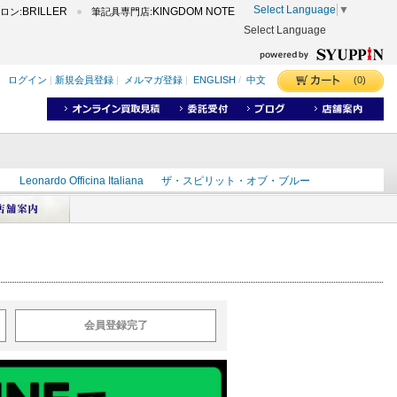
Select Language
▼
BRILLER
KINGDOM NOTE
ロン:
筆記具専門店:
Select Language
(0)
ログイン
|
新規会員登録
|
メルマガ登録
|
ENGLISH
/
中文
ク
Leonardo Officina Italiana
ザ・スピリット・オブ・ブルー
ラインD
出雲
世界のことわざ
masahiro
ショーンデザイン
ーズ
カヴゼットインク
スーベレーン
モンブラン
会員登録完了