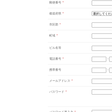
郵便番号
*
都道府県
*
市区郡
*
町域
*
ビル名等
電話番号
*
-
携帯番号
-
メールアドレス
*
パスワード
*