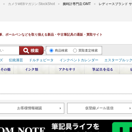
StockShot
GMT
カメラWEBマガジン:
腕時計専門店:
レディースブランド サ
筆、ボールペンなどを取り揃える新品・中古筆記具の通販・買取サイト
商品検索
買取査定検索
ズ
伝統漆芸
ドルチェビータ
インクベントカレンダー
エスターブルッ
デュポン スペース オデッセイ
輪島屋善仁 深海
エテルニタ･アヴァンティ
ブ
ペリカン オーシャンスワール
源氏物語
作家シリーズ
パトロンシリ
リドール
周年記念
アルタミラ 山田ゆりか
お客様情報確認
仮登録メール送信