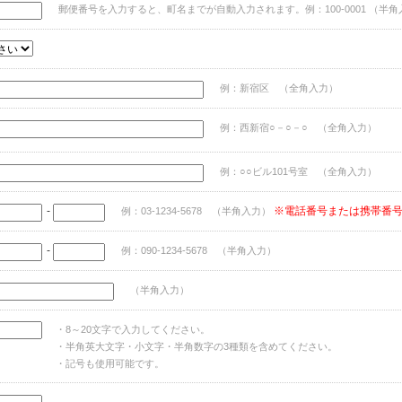
郵便番号を入力すると、町名までが自動入力されます。例：100-0001 （半角
例：新宿区 （全角入力）
例：西新宿○－○－○ （全角入力）
例：○○ビル101号室 （全角入力）
-
※電話番号または携帯番
例：03-1234-5678 （半角入力）
-
例：090-1234-5678 （半角入力）
（半角入力）
・8～20文字で入力してください。
・半角英大文字・小文字・半角数字の3種類を含めてください。
・記号も使用可能です。