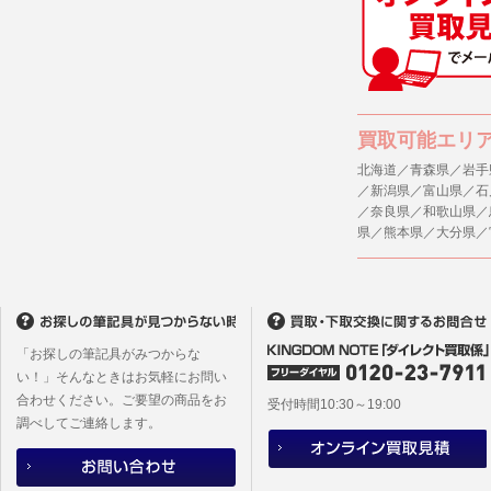
(1) 統計
４．ご提供
(2) ユー
当社への個
ますのでご
(3) ユー
(4) 法令
５．ご本人
買取可能エリ
(5) 弊社
当社ホーム
キーを使用
北海道／青森県／岩手
(6) 弊社
／新潟県／富山県／石
また利用者
／奈良県／和歌山県／
6. 情報の提
県／熊本県／大分県／
1)弊社は
６．個人情
ものとし、
(1)当社
者への提供
2)メールマ
するご質問
ユーザーは
※個人情報の
フォームに
「お探しの筆記具がみつからな
(2)当社
本サイトか
い！」そんなときはお気軽にお問い
があります
合わせください。ご要望の商品をお
本サイト会
受付時間10:30～19:00
調べしてご連絡します。
※設定変更
メールマガ