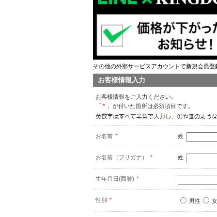
その他の外部サービスアカウントで新規会員登録
お客様情報入力
お客様情報をご入力ください。
「
*
」が付いた箇所は必須項目です。
お名前
*
姓
お名前（フリガナ）
*
姓
生年月日(西暦)
*
性別
*
男性