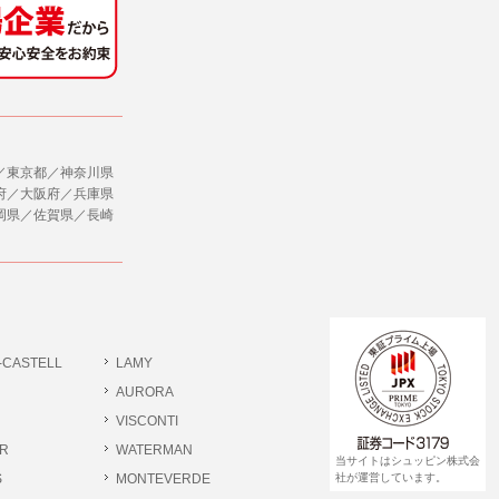
社のサービス等が利用できない場合があり
ダイレクトメールなど）を行なう場合。
ージを閲覧・利用していただくためにクッ
／東京都／神奈川県
合。
府／大阪府／兵庫県
岡県／佐賀県／長崎
、ユーザーに有益かつ便利な情報を提供する
，追加又は削除，利用の停止，消去及び第三
ます。また当社の個人情報の取り扱いに関
データの削除を要求する権利があります。
ジン購読の登録をするものとします。
だきます。
-CASTELL
LAMY
書類提出や質問へのご回答をお願いすること
ださい。
AURORA
VISCONTI
R
WATERMAN
 個人情報相談窓口
当サイトはシュッピン株式会
pin.com (受付)
S
MONTEVERDE
社が運営しています。