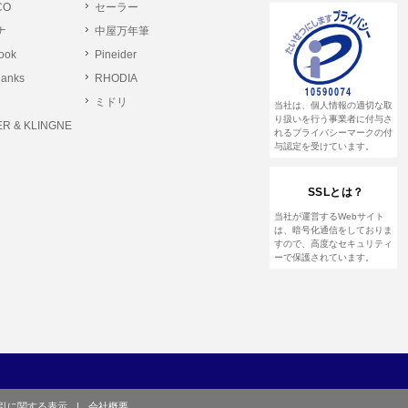
CO
セーラー
ナ
中屋万年筆
とします。
rook
Pineider
る恐れのある行為。
lanks
RHODIA
る恐れのある行為。
ミドリ
当社は、個人情報の適切な取
る恐れのある行為。
り扱いを行う事業者に付与さ
R & KLINGNE
れるプライバシーマークの付
与認定を受けています。
他のユーザーまたは第三者に提供する行為。
SSLとは？
して営利を目的とした行為、またはその準備を
当社が運営するWebサイト
は、暗号化通信をしておりま
すので、高度なセキュリティ
ーで保護されています。
や虚偽の登録をする行為、または登録した内容
て、または本サイト及び本サービスに関連し
引に関する表示
|
会社概要