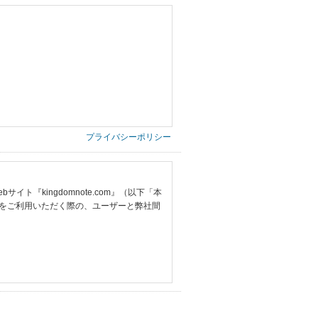
プライバシーポリシー
『kingdomnote.com』（以下「本
をご利用いただく際の、ユーザーと弊社間
提供いただいた情報）
票の写し等）、および当該書類に含まれる
ご希望される住所※、投稿時にご提供いただいた