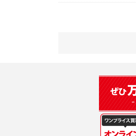
2) 弊社が
会員登録時
す。本規約
に基づき、
について取
3) 弊社は
た場合は、
（２）利用
は、変更後
・当社物品
質管理、ア
4. ユーザ
・メールマ
1) ユーザ
・EVERYB
ーザー自身
・上記の他
等を行なわ
します。
３．個人情
2) ユーザ
当社は、以
に届け出る
(1)ご本
3) 弊社は
止すること
4) ユーザ
(2)法令等
は、ユーザ
(3)ご本人
(4)国の
5. 登録事項
本人の同意
1) ユーザ
(5)業務
2) 弊社は
の安全管理
報に関し、