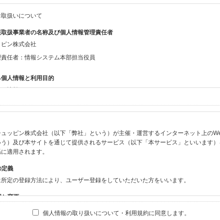
お取扱いについて
報取扱事業者の名称及び個人情報管理責任者
ッピン株式会社
理責任者：情報システム本部担当役員
る個人情報と利用目的
する情報
ン会員共通でご登録いただく情報】
：氏名、生年月日、性別、住所、電話番号、メールアドレス、パスワード
：ニックネーム、プロフィール画像、希望するメールマガジンの種類
ュッピン株式会社（以下「弊社」という）が主催・運営するインターネット上のWebサイト
ビスをご利用時に当社が取得またはご提供いただく情報】
いう）及び本サイトを通じて提供されるサービス（以下「本サービス」といいます）
やお振込みに関わる情報（クレジットカード・銀行口座・電子マネー等の決済時にご
係に適用されます。
要請等により、本人確認を行うための本人確認書類（運転免許証、健康保険証、住民
の定義
BODY×PHOTOGRAPHER.comのご利用に伴いご登録いただいた、広範囲設定を
は所定の登録方法により、ユーザー登録をしていただいた方をいいます。
機材の設定等に関する情報、および画像データとその画像データに含まれる情報
ビスのご利用履歴
囲と変更
ブサイト・サービス内のクッキー情報
は、本サイト及び本サービスの利用に関し、弊社及び全てのユーザーに適用されます。
個人情報の取り扱いについて・利用規約に同意します。
ビスアカウントを利用される場合】