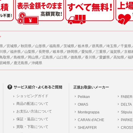
した情報のみを開示し、ユーザーの個人情報を表示しない場合。
の任意性
ザーから寄せられた情報を、ユーザーの個人情報を表示せずに開示する場合。
人情報の提供はお客様の任意ですが、必要な個人情報をご提供いただけない場合、当
了承下さい。
ザーが個人情報の開示について同意している場合。
により開示が求められた場合。
が容易に知覚できない方法による個人情報の取得
ア
で取り扱う商品またはサービスに関する案内や情報提供（郵便、電子メール等による
ページでは、利用者が当社ホームページに再訪問される際、より便利に当社ホームペ
する場合があります。
県／宮城県／秋田県／山形県／福島県／茨城県／栃木県／群馬県／埼玉県／千葉県
が利用目的を示してユーザーから取得した情報を、その利用目的の範囲内で利用する場
川県／福井県／山梨県／長野県／岐阜県／静岡県／愛知県／三重県／滋賀県／京都
の統計的分析のため、または掲載された広告にクッキーを使用する場合があります。
鳥取県／島根県／岡山県／広島県／山口県／徳島県／香川県／愛媛県／高知県／福
供
宮崎県／鹿児島県／沖縄県
、各ユーザーに対し、当該ユーザーの購入商品の情報、及び弊社の特価商品の情報等
報に関するお問合せ対応
ユーザーはこれに同意するものとします。
は、当社の保有する個人データに関し、ご本人から利用目的の通知，開示，内容の訂正
の停止の請求などがあれば、ご本人の確認をさせていただいた上で、速やかに対応し
ガジンについて
、ご相談にも対応いたします。尚、シュッピン会員のお客様は、当社が保有する個人
、本サイトのメールマガジンの購読に際し、ユーザー本人の責任においてメールマガ
正規お取扱いメーカー
開示請求には手数料として800円(税別)をご本人様にご負担いただいております。
て入力されたメールアドレスに、本サイトのお知らせをメールにてお送りさせていた
ショッピングガイド
Pelikan
FABER
の個人情報に関するお問合せは、以下の窓口で承ります。お問合せの内容により必要な
らのメールの受け取りを希望されない場合は、下記リンクから設定の変更を行ってく
商品の配送について
OMAS
DELTA
。
員のお客様は
こちら
お支払い方法について
Montegrappa
Stipula
前にログインする必要があります。
保証・返品について
CARAN d'ACHE
PARKE
シュッピン株式会社
ジン会員のお客様は
こちら
買取・下取について
SHEAFFER
Mail：privacy@syup
CROS