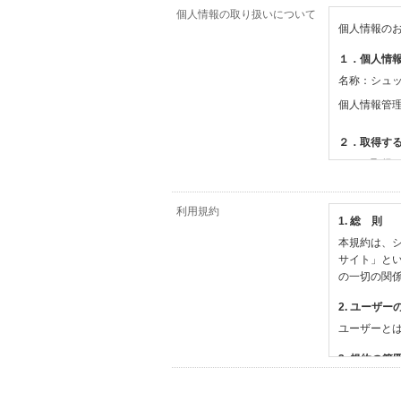
個人情報の取り扱いについて
個人情報の
１．個人情
名称：シュ
個人情報管
２．取得す
（１）取得
【シュッピ
・必須登録
利用規約
1. 総 則
・任意登録
本規約は、シ
【当社サー
サイト」と
・お支払い
の一切の関
・法律上の
情報
2. ユーザー
・EVERY
ユーザーと
撮影機材や
・当社サー
3. 規約の範
・当社ウェ
1) 本規約
【外部サー