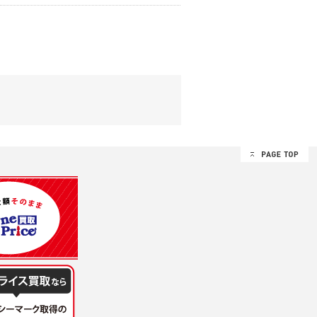
する追加規定は、本規約の一部を構成しま
は、その許可の際にご同意いただいた内容
ます。
設定によりお客様が当社に開示を認めた情報
諾するものとします。弊社が本規約を変更し
イト又は本サービスを利用された場合に
理、請求収納、商品・サービスの提供、品
のため
め
レス及び弊社が指定する個人情報などを、ユ
持って厳重に管理し、第三者に譲渡、貸与
は、ユーザー自身の行為とみなされるものと
個人情報を知り得た場合には、速やかに弊社
第三者に提供したりいたしません。
禁止、お客様からのお申し出により利用を停
るものとします。
過誤、第三者の使用などによる損害の責任
意を得ることが困難であるとき。
に対して協力する必要がある場合であって、
手続きを行なうものとします。
ただし、委託する場合は委託した個人データ
を利用する過程において、弊社が知り得た情