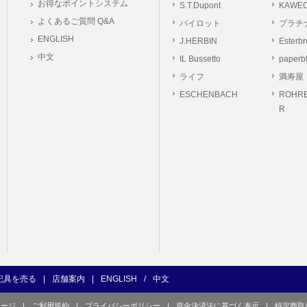
お得なポイントシステム
S.T.Dupont
KAWE
の義務
よくあるご質問 Q&A
パイロット
プラチ
ーは本サイト及び本サービスの利用に当たり、以下の行為を行なってはならないもの
ENGLISH
J.HERBIN
Esterb
ユーザー、第三者もしくは弊社の著作権又はその他の権利を侵害する行為、及び侵害す
中文
IL Bussetto
paperb
ユーザー、第三者もしくは弊社の財産またはプライバシーを侵害する行為、及び侵害す
ライフ
満寿屋
の他、他のユーザー、第三者もしくは弊社に不利益又は損害を与える行為、および与え
ESCHENBACH
ROHRE
ユーザー、第三者、もしくは弊社を誹謗中傷する行為。
R
良俗に反する行為、またはそのおそれのある行為、もしくは公序良俗に反する情報を
的行為、または犯罪的行為に結びつく行為、もしくはその恐れのある行為。
の承認なく本サイト及び本サービスを通じて、または本サイト及び本サービスに関連
行為。
イト及び本サービスの運営を妨げるような行為、誹謗するような行為。
の企業活動の運営を妨げるような行為、誹謗するような行為。
ーザーID、パスワード、メールアドレス及びこれに伴う個人情報を登録する際、偽造
用する行為。
ンピュータウィルス等の有害なプログラム及びデータを本サイト及び本サービスを通じ
くは提供する行為。
記具を売る
|
店舗案内
|
ENGLISH
/
中文
の他、法令に違反または違反する恐れのある行為。
ページ
|
ご利用規約
|
プライバシーポリシー
|
資金決済法に基づく表示
|
特定商取