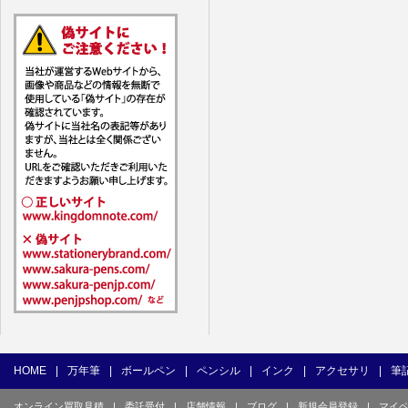
7. ユーザー
1) ユーザ
(1) 他の
(2) 他の
(3) 上記
(4) 他の
(5) 公序
(6) 犯罪
(7) 弊社
目的とした
(8) 本サ
(9) 弊社
(10) ユ
を不正に使
(11) コ
て使用もし
HOME
|
万年筆
|
ボールペン
|
ペンシル
|
インク
|
アクセサリ
|
筆
(12) そ
オンライン買取見積
|
委託受付
|
店舗情報
|
ブログ
|
新規会員登録
|
マイ