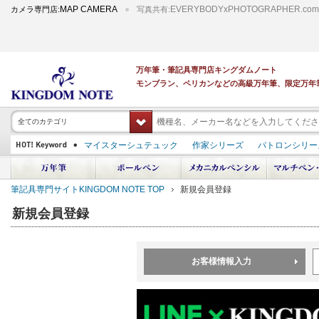
MAP CAMERA
EVERYBODYxPHOTOGRAPHER.com
カメラ専門店:
写真共有:
万年筆・筆記具専門店キングダムノート
モンブラン、ペリカンなどの高級万年筆、限定万年
全てのカテゴリ
マイスターシュテュック
作家シリーズ
パトロンシリー
スーベレーン
PILOT 蒔絵
ダイアミン ボトルインク
中屋万年筆
プラチナ 出雲 キングダムノート別注
アルマンドシモーニクラ
筆記具専門サイトKINGDOM NOTE TOP
新規会員登録
デモンストレーター
M400
M800
長刀研ぎ
ドルチェビータ
エク
新規会員登録
お客様情報入力