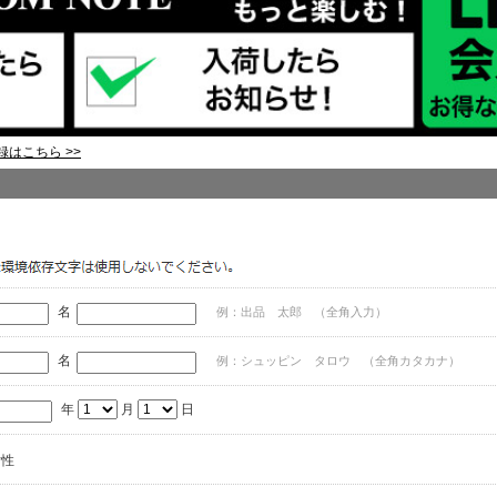
はこちら >>
名
例：出品 太郎 （全角入力）
名
例：シュッピン タロウ （全角カタカナ）
年
月
日
女性