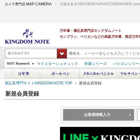
MAP CAMERA
EVERYBODYxPHOTOGRAPHER.com
カメラ専門店:
写真共有:
万年筆・筆記具専門店キングダムノート
モンブラン、ペリカンなどの高級万年筆、限定万年
全てのカテゴリ
マイスターシュテュック
作家シリーズ
パトロンシリー
スーベレーン
PILOT 蒔絵
ダイアミン ボトルインク
中屋万年筆
プラチナ 出雲 キングダムノート別注
アルマンドシモーニクラ
筆記具専門サイトKINGDOM NOTE TOP
新規会員登録
デモンストレーター
M400
M800
長刀研ぎ
ドルチェビータ
エク
新規会員登録
お客様情報入力