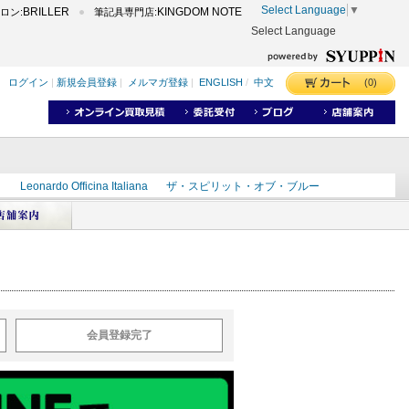
Select Language
▼
BRILLER
KINGDOM NOTE
ロン:
筆記具専門店:
Select Language
(0)
ログイン
|
新規会員登録
|
メルマガ登録
|
ENGLISH
/
中文
ク
Leonardo Officina Italiana
ザ・スピリット・オブ・ブルー
ラインD
出雲
世界のことわざ
masahiro
ショーンデザイン
ーズ
カヴゼットインク
スーベレーン
モンブラン
会員登録完了