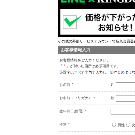
その他の外部サービスアカウントで新規会員登録
お客様情報入力
お客様情報をご入力ください。
「
*
」が付いた箇所は必須項目です。
お名前
*
姓
お名前（フリガナ）
*
姓
生年月日(西暦)
*
性別
*
男性