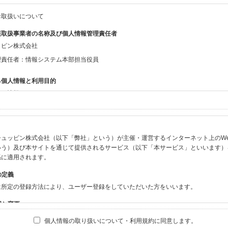
お取扱いについて
報取扱事業者の名称及び個人情報管理責任者
ッピン株式会社
理責任者：情報システム本部担当役員
る個人情報と利用目的
する情報
ン会員共通でご登録いただく情報】
：氏名、生年月日、性別、住所、電話番号、メールアドレス、パスワード
：ニックネーム、プロフィール画像、希望するメールマガジンの種類
ュッピン株式会社（以下「弊社」という）が主催・運営するインターネット上のWebサイト
ビスをご利用時に当社が取得またはご提供いただく情報】
いう）及び本サイトを通じて提供されるサービス（以下「本サービス」といいます）
やお振込みに関わる情報（クレジットカード・銀行口座・電子マネー等の決済時にご
係に適用されます。
要請等により、本人確認を行うための本人確認書類（運転免許証、健康保険証、住民
の定義
BODY×PHOTOGRAPHER.comのご利用に伴いご登録いただいた、広範囲設定を
は所定の登録方法により、ユーザー登録をしていただいた方をいいます。
機材の設定等に関する情報、および画像データとその画像データに含まれる情報
ビスのご利用履歴
囲と変更
ブサイト・サービス内のクッキー情報
は、本サイト及び本サービスの利用に関し、弊社及び全てのユーザーに適用されます。
個人情報の取り扱いについて・利用規約に同意します。
ビスアカウントを利用される場合】