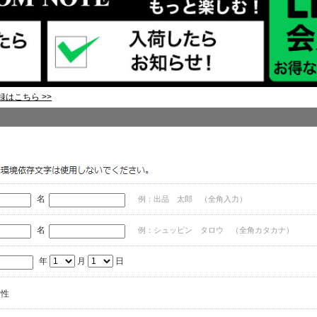
はこちら >>
名
例：出品 太郎 （全角入力）
名
例：シュッピン タロウ （全角カタカナ）
年
月
日
女性