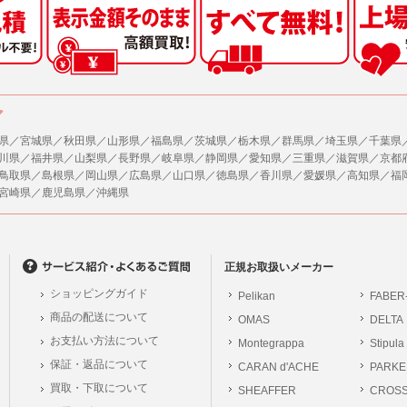
した情報のみを開示し、ユーザーの個人情報を表示しない場合。
の任意性
ザーから寄せられた情報を、ユーザーの個人情報を表示せずに開示する場合。
人情報の提供はお客様の任意ですが、必要な個人情報をご提供いただけない場合、当
了承下さい。
ザーが個人情報の開示について同意している場合。
により開示が求められた場合。
が容易に知覚できない方法による個人情報の取得
ア
で取り扱う商品またはサービスに関する案内や情報提供（郵便、電子メール等による
ページでは、利用者が当社ホームページに再訪問される際、より便利に当社ホームペ
する場合があります。
県／宮城県／秋田県／山形県／福島県／茨城県／栃木県／群馬県／埼玉県／千葉県
が利用目的を示してユーザーから取得した情報を、その利用目的の範囲内で利用する場
川県／福井県／山梨県／長野県／岐阜県／静岡県／愛知県／三重県／滋賀県／京都
の統計的分析のため、または掲載された広告にクッキーを使用する場合があります。
鳥取県／島根県／岡山県／広島県／山口県／徳島県／香川県／愛媛県／高知県／福
供
宮崎県／鹿児島県／沖縄県
、各ユーザーに対し、当該ユーザーの購入商品の情報、及び弊社の特価商品の情報等
報に関するお問合せ対応
ユーザーはこれに同意するものとします。
は、当社の保有する個人データに関し、ご本人から利用目的の通知，開示，内容の訂正
の停止の請求などがあれば、ご本人の確認をさせていただいた上で、速やかに対応し
ガジンについて
、ご相談にも対応いたします。尚、シュッピン会員のお客様は、当社が保有する個人
、本サイトのメールマガジンの購読に際し、ユーザー本人の責任においてメールマガ
正規お取扱いメーカー
開示請求には手数料として800円(税別)をご本人様にご負担いただいております。
て入力されたメールアドレスに、本サイトのお知らせをメールにてお送りさせていた
ショッピングガイド
Pelikan
FABER
の個人情報に関するお問合せは、以下の窓口で承ります。お問合せの内容により必要な
らのメールの受け取りを希望されない場合は、下記リンクから設定の変更を行ってく
商品の配送について
OMAS
DELTA
。
員のお客様は
こちら
お支払い方法について
Montegrappa
Stipula
前にログインする必要があります。
保証・返品について
CARAN d'ACHE
PARKE
シュッピン株式会社
ジン会員のお客様は
こちら
買取・下取について
SHEAFFER
Mail：privacy@syup
CROS