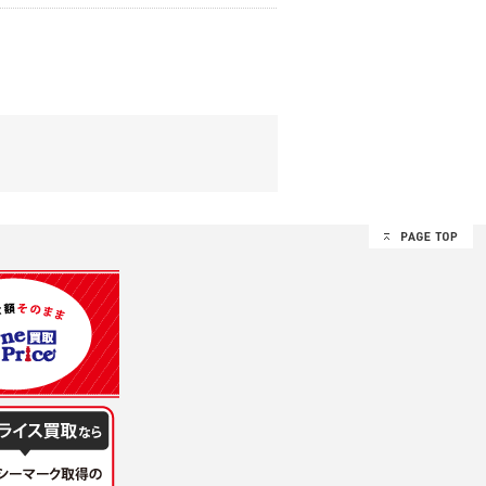
する追加規定は、本規約の一部を構成しま
は、その許可の際にご同意いただいた内容
ます。
設定によりお客様が当社に開示を認めた情報
諾するものとします。弊社が本規約を変更し
イト又は本サービスを利用された場合に
理、請求収納、商品・サービスの提供、品
のため
め
レス及び弊社が指定する個人情報などを、ユ
持って厳重に管理し、第三者に譲渡、貸与
は、ユーザー自身の行為とみなされるものと
個人情報を知り得た場合には、速やかに弊社
第三者に提供したりいたしません。
禁止、お客様からのお申し出により利用を停
るものとします。
過誤、第三者の使用などによる損害の責任
意を得ることが困難であるとき。
に対して協力する必要がある場合であって、
手続きを行なうものとします。
ただし、委託する場合は委託した個人データ
を利用する過程において、弊社が知り得た情