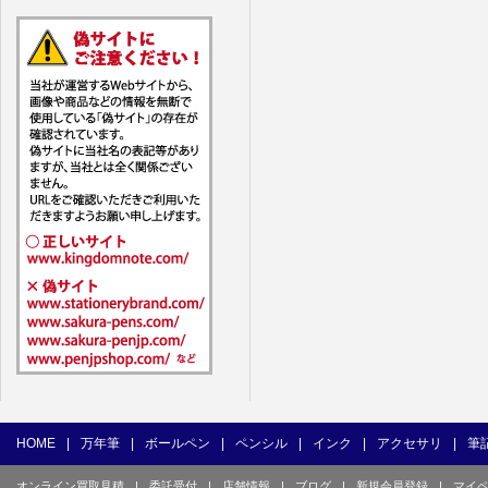
7. ユーザー
1) ユーザ
(1) 他の
(2) 他の
(3) 上記
(4) 他の
(5) 公序
(6) 犯罪
(7) 弊社
目的とした
(8) 本サ
(9) 弊社
(10) ユ
を不正に使
(11) コ
て使用もし
HOME
|
万年筆
|
ボールペン
|
ペンシル
|
インク
|
アクセサリ
|
筆
(12) そ
オンライン買取見積
|
委託受付
|
店舗情報
|
ブログ
|
新規会員登録
|
マイ