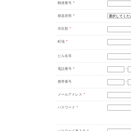
郵便番号
*
都道府県
*
市区郡
*
町域
*
ビル名等
電話番号
*
-
携帯番号
-
メールアドレス
*
パスワード
*