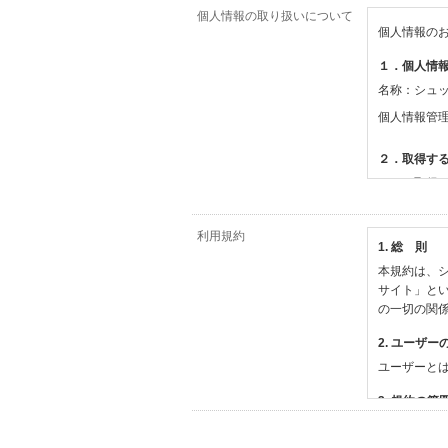
個人情報の取り扱いについて
個人情報の
１．個人情
名称：シュ
個人情報管
２．取得す
（１）取得
【シュッピ
・必須登録
利用規約
1. 総 則
・任意登録
本規約は、シ
【当社サー
サイト」と
・お支払い
の一切の関
・法律上の
情報
2. ユーザー
・EVERY
ユーザーと
撮影機材や
・当社サー
3. 規約の範
・当社ウェ
1) 本規約
【外部サー