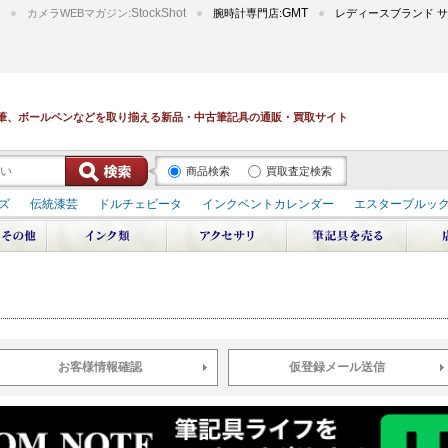
StockShot
GMT
カメラWEBマガジン:
腕時計専門店:
レディースブランド サ
筆、ボールペンなどを取り揃える新品・中古筆記具の通販・買取サイト
商品検索
買取査定検索
ズ
伝統漆芸
ドルチェビータ
インクベントカレンダー
エスターブルッ
デュポン スペース オデッセイ
輪島屋善仁 深海
エテルニタ･アヴァンティ
ブ
ペリカン オーシャンスワール
源氏物語
作家シリーズ
パトロンシリ
リドール
周年記念
アルタミラ 山田ゆりか
お客様情報確認
仮登録メール送信