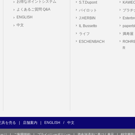
お得なポイントシステム
S.T.Dupont
KAWE
の義務
よくあるご質問 Q&A
パイロット
プラチ
ーは本サイト及び本サービスの利用に当たり、以下の行為を行なってはならないもの
ENGLISH
J.HERBIN
Esterb
ユーザー、第三者もしくは弊社の著作権又はその他の権利を侵害する行為、及び侵害す
中文
IL Bussetto
paperb
ユーザー、第三者もしくは弊社の財産またはプライバシーを侵害する行為、及び侵害す
ライフ
満寿屋
の他、他のユーザー、第三者もしくは弊社に不利益又は損害を与える行為、および与え
ESCHENBACH
ROHRE
ユーザー、第三者、もしくは弊社を誹謗中傷する行為。
R
良俗に反する行為、またはそのおそれのある行為、もしくは公序良俗に反する情報を
的行為、または犯罪的行為に結びつく行為、もしくはその恐れのある行為。
の承認なく本サイト及び本サービスを通じて、または本サイト及び本サービスに関連
行為。
イト及び本サービスの運営を妨げるような行為、誹謗するような行為。
の企業活動の運営を妨げるような行為、誹謗するような行為。
ーザーID、パスワード、メールアドレス及びこれに伴う個人情報を登録する際、偽造
用する行為。
ンピュータウィルス等の有害なプログラム及びデータを本サイト及び本サービスを通じ
くは提供する行為。
記具を売る
|
店舗案内
|
ENGLISH
/
中文
の他、法令に違反または違反する恐れのある行為。
ページ
|
ご利用規約
|
プライバシーポリシー
|
資金決済法に基づく表示
|
特定商取