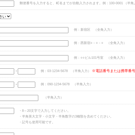
郵便番号を入力すると、町名までが自動入力されます。例：100-0001 （半角
例：新宿区 （全角入力）
例：西新宿○－○－○ （全角入力）
例：○○ビル101号室 （全角入力）
-
※電話番号または携帯番
例：03-1234-5678 （半角入力）
-
例：090-1234-5678 （半角入力）
（半角入力）
・8～20文字で入力してください。
・半角英大文字・小文字・半角数字の3種類を含めてください。
・記号も使用可能です。