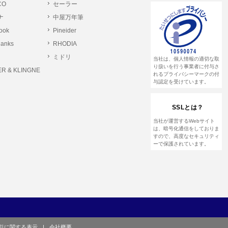
CO
セーラー
ナ
中屋万年筆
とします。
rook
Pineider
る恐れのある行為。
lanks
RHODIA
る恐れのある行為。
ミドリ
当社は、個人情報の適切な取
る恐れのある行為。
り扱いを行う事業者に付与さ
R & KLINGNE
れるプライバシーマークの付
与認定を受けています。
他のユーザーまたは第三者に提供する行為。
SSLとは？
して営利を目的とした行為、またはその準備を
当社が運営するWebサイト
は、暗号化通信をしておりま
すので、高度なセキュリティ
ーで保護されています。
や虚偽の登録をする行為、または登録した内容
て、または本サイト及び本サービスに関連し
引に関する表示
|
会社概要