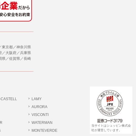
社のサービス等が利用できない場合があり
ダイレクトメールなど）を行なう場合。
ージを閲覧・利用していただくためにクッ
／東京都／神奈川県
合。
府／大阪府／兵庫県
岡県／佐賀県／長崎
、ユーザーに有益かつ便利な情報を提供する
，追加又は削除，利用の停止，消去及び第三
ます。また当社の個人情報の取り扱いに関
データの削除を要求する権利があります。
ジン購読の登録をするものとします。
だきます。
-CASTELL
LAMY
書類提出や質問へのご回答をお願いすること
ださい。
AURORA
VISCONTI
R
WATERMAN
 個人情報相談窓口
当サイトはシュッピン株式会
pin.com (受付)
S
MONTEVERDE
社が運営しています。