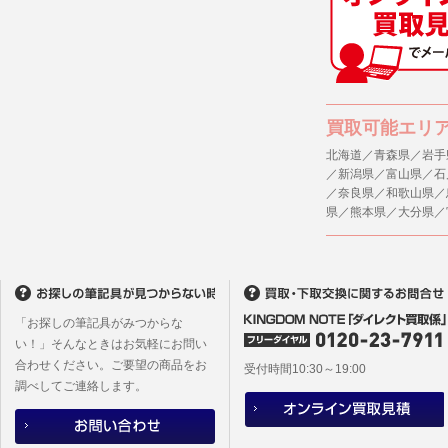
(1) 統計
４．ご提供
(2) ユー
当社への個
ますのでご
(3) ユー
(4) 法令
５．ご本人
買取可能エリ
(5) 弊社
当社ホーム
キーを使用
北海道／青森県／岩手
(6) 弊社
／新潟県／富山県／石
また利用者
／奈良県／和歌山県／
6. 情報の提
県／熊本県／大分県／
1)弊社は
６．個人情
ものとし、
(1)当社
者への提供
2)メールマ
するご質問
ユーザーは
※個人情報の
フォームに
「お探しの筆記具がみつからな
(2)当社
本サイトか
い！」そんなときはお気軽にお問い
があります
合わせください。ご要望の商品をお
本サイト会
受付時間10:30～19:00
調べしてご連絡します。
※設定変更
メールマガ