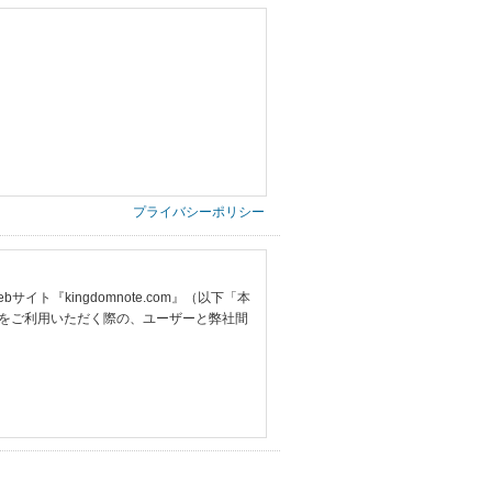
プライバシーポリシー
『kingdomnote.com』（以下「本
をご利用いただく際の、ユーザーと弊社間
提供いただいた情報）
票の写し等）、および当該書類に含まれる
ご希望される住所※、投稿時にご提供いただいた