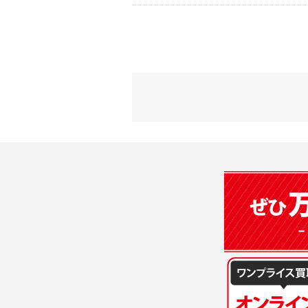
2) 弊社が
会員登録時
す。本規約
に基づき、
について取
3) 弊社は
た場合は、
（２）利用
は、変更後
・当社物品
質管理、ア
4. ユーザ
・メールマ
1) ユーザ
・EVERYB
ーザー自身
・上記の他
等を行なわ
します。
３．個人情
2) ユーザ
当社は、以
に届け出る
(1)ご本
3) 弊社は
止すること
4) ユーザ
(2)法令等
は、ユーザ
(3)ご本人
(4)国の
5. 登録事項
本人の同意
1) ユーザ
(5)業務
2) 弊社は
の安全管理
報に関し、