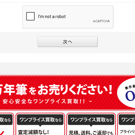
別途規定する個別規定、及び弊社が随時本サイト内に掲示またはユーザーに対し通知
にソーシャルネットワーキングサービス等の外部サービスとの連携を許可した場合に
と個別規定及び追加規定が異なる場合は、個別規定及び追加規定が優先するものとし
当該外部サービスでユーザーが利用するIDおよび当該外部サービスのプライバシー
得いたします
ユーザーの承諾を得ることなく、本規約を変更できるものとし、ユーザーはこれを承
本サイト内に掲示またはユーザーに対し通知するものとし、その後にユーザーが本サ
目的
の本規約を承諾したものとみなされます。
販売、古物買取事業および個人・法人の売買仲介業に伴うご案内、契約、申し込み処
フターサービスの提供、加工サービスの提供、ポイント管理、商品・サービスの改善
ーの登録内容について
ガジンの配信、および当社が提供する商品・サービスについてのアンケート実施のた
ーは、本サイトの利用に際し、ユーザー本人のユーザーID、パスワード、メールアド
ODY×PHOTOGRAPHER.comのフォトシェアリングサービス運営のため
の責任において登録するものとします。ユーザーは登録したこれらの情報を、責任を
、会員の利便性を図ることを目的とした総合的なサービスを提供するため
ないものとします。ユーザーのユーザーID及びパスワードを利用して行われた行為
報の第三者提供と委託
ーが本サイト内で第三者のユーザーID、パスワード、メールアドレス及びこれに伴う
下のいずれかの場合を除いて、個人データを同意いただいた範囲を超えて利用したり
ものとします。
人の同意がある場合。なお第三者に提供する場合には原則として、機密保持、再提供の
一年以上に亘って使用がないユーザーIDとこれに伴う個人情報を抹消することができ
を契約の条件といたします。
ーID、パスワード、メールアドレス及びこれに伴う個人情報の管理不十分、使用上の
により開示を求められた場合。
ーが負うものとし、弊社は一切責任を負いません。
または公衆の生命、身体又は財産の保護のために必要がある場合であって、本人の同
機関若しくは地方公共団体又はその委託を受けた者が法令の定める事務を遂行すること
を得ることにより当該事務の遂行に支障を及ぼすおそれがあるとき。
ーは、メールアドレスその他の登録事項に変更が生じた場合、直ちに弊社所定の変更
を円滑に進めるために、外部業者に個人データの一部又は全部の処理を委託する場合（
ユーザーの入会申込により知り得た情報、またはユーザーが本サイト及び本サービス
が図られるように、委託先に対する必要かつ適切な監督を行ないます）。
以下の項目に該当する場合に利用することができるものとします。