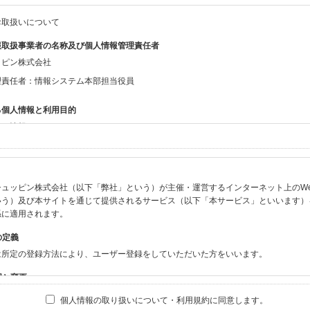
お取扱いについて
報取扱事業者の名称及び個人情報管理責任者
ッピン株式会社
理責任者：情報システム本部担当役員
る個人情報と利用目的
する情報
ン会員共通でご登録いただく情報】
：氏名、生年月日、性別、住所、電話番号、メールアドレス、パスワード
：ニックネーム、プロフィール画像、希望するメールマガジンの種類
ュッピン株式会社（以下「弊社」という）が主催・運営するインターネット上のWebサイト
ビスをご利用時に当社が取得またはご提供いただく情報】
いう）及び本サイトを通じて提供されるサービス（以下「本サービス」といいます）
やお振込みに関わる情報（クレジットカード・銀行口座・電子マネー等の決済時にご
係に適用されます。
要請等により、本人確認を行うための本人確認書類（運転免許証、健康保険証、住民
の定義
BODY×PHOTOGRAPHER.comのご利用に伴いご登録いただいた、広範囲設定を
は所定の登録方法により、ユーザー登録をしていただいた方をいいます。
機材の設定等に関する情報、および画像データとその画像データに含まれる情報
ビスのご利用履歴
囲と変更
ブサイト・サービス内のクッキー情報
は、本サイト及び本サービスの利用に関し、弊社及び全てのユーザーに適用されます。
個人情報の取り扱いについて・利用規約に同意します。
ビスアカウントを利用される場合】