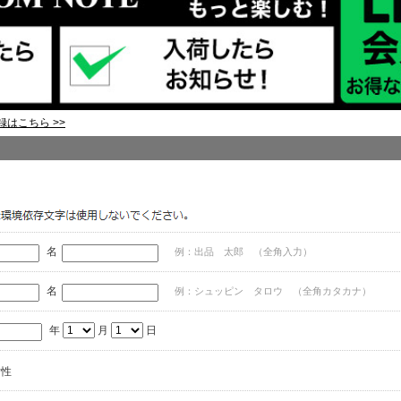
はこちら >>
名
例：出品 太郎 （全角入力）
名
例：シュッピン タロウ （全角カタカナ）
年
月
日
女性