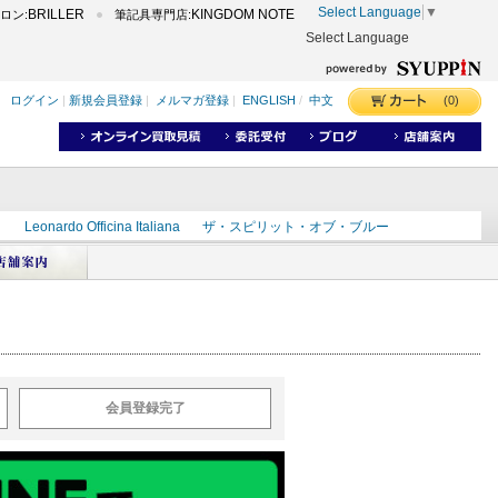
Select Language
▼
BRILLER
KINGDOM NOTE
ロン:
筆記具専門店:
Select Language
(0)
ログイン
|
新規会員登録
|
メルマガ登録
|
ENGLISH
/
中文
ク
Leonardo Officina Italiana
ザ・スピリット・オブ・ブルー
ラインD
出雲
世界のことわざ
masahiro
ショーンデザイン
ーズ
カヴゼットインク
スーベレーン
モンブラン
会員登録完了