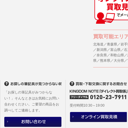
(1) 統計
４．ご提供
(2) ユー
当社への個
ますのでご
(3) ユー
(4) 法令
５．ご本人
買取可能エリ
(5) 弊社
当社ホーム
キーを使用
北海道／青森県／岩手
(6) 弊社
／新潟県／富山県／石
また利用者
／奈良県／和歌山県／
6. 情報の提
県／熊本県／大分県／
1)弊社は
６．個人情
ものとし、
(1)当社
者への提供
2)メールマ
するご質問
ユーザーは
※個人情報の
フォームに
「お探しの筆記具がみつからな
(2)当社
本サイトか
い！」そんなときはお気軽にお問い
があります
合わせください。ご要望の商品をお
本サイト会
受付時間10:30～19:00
調べしてご連絡します。
※設定変更
メールマガ