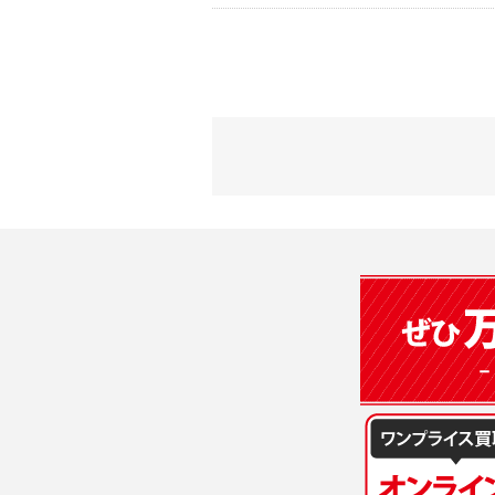
2) 弊社が
会員登録時
す。本規約
に基づき、
について取
3) 弊社は
た場合は、
（２）利用
は、変更後
・当社物品
質管理、ア
4. ユーザ
・メールマ
1) ユーザ
・EVERYB
ーザー自身
・上記の他
等を行なわ
します。
３．個人情
2) ユーザ
当社は、以
に届け出る
(1)ご本
3) 弊社は
止すること
4) ユーザ
(2)法令等
は、ユーザ
(3)ご本人
(4)国の
5. 登録事項
本人の同意
1) ユーザ
(5)業務
2) 弊社は
の安全管理
報に関し、