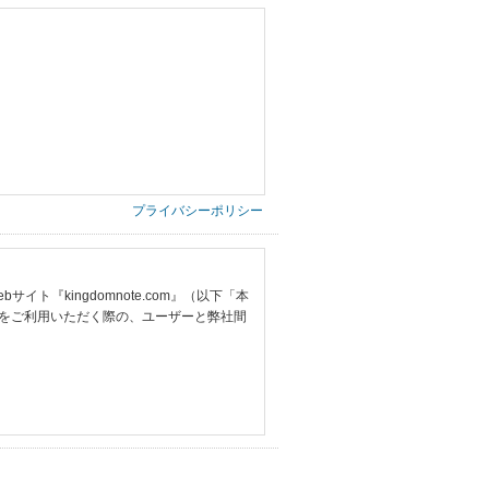
プライバシーポリシー
『kingdomnote.com』（以下「本
をご利用いただく際の、ユーザーと弊社間
提供いただいた情報）
票の写し等）、および当該書類に含まれる
ご希望される住所※、投稿時にご提供いただいた