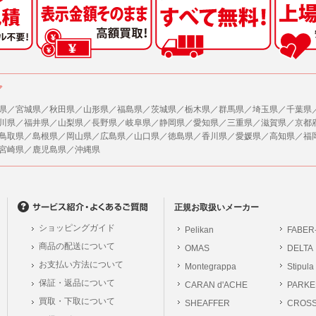
した情報のみを開示し、ユーザーの個人情報を表示しない場合。
の任意性
ザーから寄せられた情報を、ユーザーの個人情報を表示せずに開示する場合。
人情報の提供はお客様の任意ですが、必要な個人情報をご提供いただけない場合、当
了承下さい。
ザーが個人情報の開示について同意している場合。
により開示が求められた場合。
が容易に知覚できない方法による個人情報の取得
ア
で取り扱う商品またはサービスに関する案内や情報提供（郵便、電子メール等による
ページでは、利用者が当社ホームページに再訪問される際、より便利に当社ホームペ
する場合があります。
県／宮城県／秋田県／山形県／福島県／茨城県／栃木県／群馬県／埼玉県／千葉県
が利用目的を示してユーザーから取得した情報を、その利用目的の範囲内で利用する場
川県／福井県／山梨県／長野県／岐阜県／静岡県／愛知県／三重県／滋賀県／京都
の統計的分析のため、または掲載された広告にクッキーを使用する場合があります。
鳥取県／島根県／岡山県／広島県／山口県／徳島県／香川県／愛媛県／高知県／福
供
宮崎県／鹿児島県／沖縄県
、各ユーザーに対し、当該ユーザーの購入商品の情報、及び弊社の特価商品の情報等
報に関するお問合せ対応
ユーザーはこれに同意するものとします。
は、当社の保有する個人データに関し、ご本人から利用目的の通知，開示，内容の訂正
の停止の請求などがあれば、ご本人の確認をさせていただいた上で、速やかに対応し
ガジンについて
、ご相談にも対応いたします。尚、シュッピン会員のお客様は、当社が保有する個人
、本サイトのメールマガジンの購読に際し、ユーザー本人の責任においてメールマガ
正規お取扱いメーカー
開示請求には手数料として800円(税別)をご本人様にご負担いただいております。
て入力されたメールアドレスに、本サイトのお知らせをメールにてお送りさせていた
ショッピングガイド
Pelikan
FABER
の個人情報に関するお問合せは、以下の窓口で承ります。お問合せの内容により必要な
らのメールの受け取りを希望されない場合は、下記リンクから設定の変更を行ってく
商品の配送について
OMAS
DELTA
。
員のお客様は
こちら
お支払い方法について
Montegrappa
Stipula
前にログインする必要があります。
保証・返品について
CARAN d'ACHE
PARKE
シュッピン株式会社
ジン会員のお客様は
こちら
買取・下取について
SHEAFFER
Mail：privacy@syup
CROS