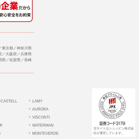
社のサービス等が利用できない場合があり
ダイレクトメールなど）を行なう場合。
ージを閲覧・利用していただくためにクッ
／東京都／神奈川県
合。
府／大阪府／兵庫県
岡県／佐賀県／長崎
、ユーザーに有益かつ便利な情報を提供する
，追加又は削除，利用の停止，消去及び第三
ます。また当社の個人情報の取り扱いに関
データの削除を要求する権利があります。
ジン購読の登録をするものとします。
だきます。
-CASTELL
LAMY
書類提出や質問へのご回答をお願いすること
ださい。
AURORA
VISCONTI
R
WATERMAN
 個人情報相談窓口
当サイトはシュッピン株式会
pin.com (受付)
S
MONTEVERDE
社が運営しています。