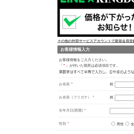
その他の外部サービスアカウントで新規会員登録
お客様情報入力
お客様情報をご入力ください。
「
*
」が付いた箇所は必須項目です。
お名前
*
姓
お名前（フリガナ）
*
姓
生年月日(西暦)
*
性別
*
男性