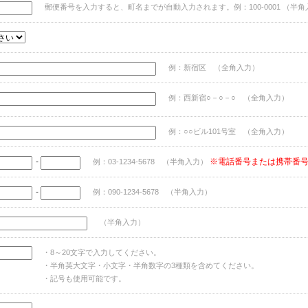
郵便番号を入力すると、町名までが自動入力されます。例：100-0001 （半角
例：新宿区 （全角入力）
例：西新宿○－○－○ （全角入力）
例：○○ビル101号室 （全角入力）
-
※電話番号または携帯番
例：03-1234-5678 （半角入力）
-
例：090-1234-5678 （半角入力）
（半角入力）
・8～20文字で入力してください。
・半角英大文字・小文字・半角数字の3種類を含めてください。
・記号も使用可能です。