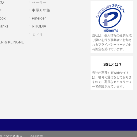
CO
セーラー
ナ
中屋万年筆
とします。
rook
Pineider
る恐れのある行為。
lanks
RHODIA
る恐れのある行為。
ミドリ
当社は、個人情報の適切な取
る恐れのある行為。
り扱いを行う事業者に付与さ
R & KLINGNE
れるプライバシーマークの付
与認定を受けています。
他のユーザーまたは第三者に提供する行為。
SSLとは？
して営利を目的とした行為、またはその準備を
当社が運営するWebサイト
は、暗号化通信をしておりま
すので、高度なセキュリティ
ーで保護されています。
や虚偽の登録をする行為、または登録した内容
て、または本サイト及び本サービスに関連し
引に関する表示
|
会社概要