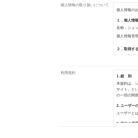
個人情報の取り扱いについて
個人情報の
１．個人情
名称：シュ
個人情報管
２．取得す
（１）取得
【シュッピ
・必須登録
利用規約
1. 総 則
・任意登録
本規約は、シ
【当社サー
サイト」と
・お支払い
の一切の関
・法律上の
情報
2. ユーザー
・EVERY
ユーザーと
撮影機材や
・当社サー
3. 規約の範
・当社ウェ
1) 本規約
【外部サー