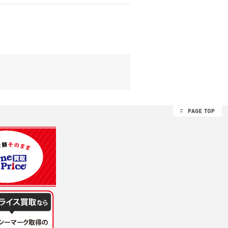
する追加規定は、本規約の一部を構成しま
は、その許可の際にご同意いただいた内容
ます。
設定によりお客様が当社に開示を認めた情報
諾するものとします。弊社が本規約を変更し
イト又は本サービスを利用された場合に
理、請求収納、商品・サービスの提供、品
のため
め
レス及び弊社が指定する個人情報などを、ユ
持って厳重に管理し、第三者に譲渡、貸与
は、ユーザー自身の行為とみなされるものと
個人情報を知り得た場合には、速やかに弊社
第三者に提供したりいたしません。
禁止、お客様からのお申し出により利用を停
るものとします。
過誤、第三者の使用などによる損害の責任
意を得ることが困難であるとき。
に対して協力する必要がある場合であって、
手続きを行なうものとします。
ただし、委託する場合は委託した個人データ
を利用する過程において、弊社が知り得た情