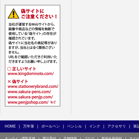
7. ユーザー
1) ユーザ
(1) 他の
(2) 他の
(3) 上記
(4) 他の
(5) 公序
(6) 犯罪
(7) 弊社
目的とした
(8) 本サ
(9) 弊社
(10) ユ
を不正に使
(11) コ
て使用もし
HOME
|
万年筆
|
ボールペン
|
ペンシル
|
インク
|
アクセサリ
|
筆
(12) そ
オンライン買取見積
|
委託受付
|
店舗情報
|
ブログ
|
新規会員登録
|
マイ