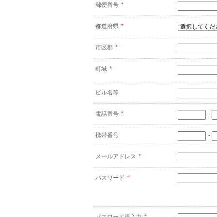
郵便番号
*
都道府県
*
市区郡
*
町域
*
ビル名等
電話番号
*
-
携帯番号
-
メールアドレス
*
パスワード
*