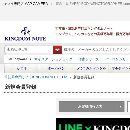
MAP CAMERA
EVERYBODYxPHOTOGRAPHER.com
カメラ専門店:
写真共有:
万年筆・筆記具専門店キングダムノート
モンブラン、ペリカンなどの高級万年筆、限定万年
全てのカテゴリ
マイスターシュテュック
作家シリーズ
パトロンシリー
スーベレーン
PILOT 蒔絵
ダイアミン ボトルインク
中屋万年筆
プラチナ 出雲 キングダムノート別注
アルマンドシモーニクラ
筆記具専門サイトKINGDOM NOTE TOP
新規会員登録
デモンストレーター
M400
M800
長刀研ぎ
ドルチェビータ
エク
新規会員登録
お客様情報入力