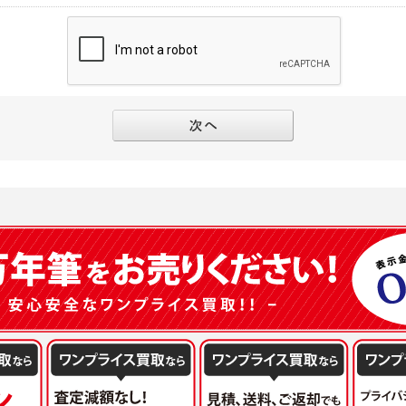
別途規定する個別規定、及び弊社が随時本サイト内に掲示またはユーザーに対し通知
にソーシャルネットワーキングサービス等の外部サービスとの連携を許可した場合に
と個別規定及び追加規定が異なる場合は、個別規定及び追加規定が優先するものとし
当該外部サービスでユーザーが利用するIDおよび当該外部サービスのプライバシー
得いたします
ユーザーの承諾を得ることなく、本規約を変更できるものとし、ユーザーはこれを承
本サイト内に掲示またはユーザーに対し通知するものとし、その後にユーザーが本サ
目的
の本規約を承諾したものとみなされます。
販売、古物買取事業および個人・法人の売買仲介業に伴うご案内、契約、申し込み処
フターサービスの提供、加工サービスの提供、ポイント管理、商品・サービスの改善
ーの登録内容について
ガジンの配信、および当社が提供する商品・サービスについてのアンケート実施のた
ーは、本サイトの利用に際し、ユーザー本人のユーザーID、パスワード、メールアド
ODY×PHOTOGRAPHER.comのフォトシェアリングサービス運営のため
の責任において登録するものとします。ユーザーは登録したこれらの情報を、責任を
、会員の利便性を図ることを目的とした総合的なサービスを提供するため
ないものとします。ユーザーのユーザーID及びパスワードを利用して行われた行為
報の第三者提供と委託
ーが本サイト内で第三者のユーザーID、パスワード、メールアドレス及びこれに伴う
下のいずれかの場合を除いて、個人データを同意いただいた範囲を超えて利用したり
ものとします。
人の同意がある場合。なお第三者に提供する場合には原則として、機密保持、再提供の
一年以上に亘って使用がないユーザーIDとこれに伴う個人情報を抹消することができ
を契約の条件といたします。
ーID、パスワード、メールアドレス及びこれに伴う個人情報の管理不十分、使用上の
により開示を求められた場合。
ーが負うものとし、弊社は一切責任を負いません。
または公衆の生命、身体又は財産の保護のために必要がある場合であって、本人の同
機関若しくは地方公共団体又はその委託を受けた者が法令の定める事務を遂行すること
を得ることにより当該事務の遂行に支障を及ぼすおそれがあるとき。
ーは、メールアドレスその他の登録事項に変更が生じた場合、直ちに弊社所定の変更
を円滑に進めるために、外部業者に個人データの一部又は全部の処理を委託する場合（
ユーザーの入会申込により知り得た情報、またはユーザーが本サイト及び本サービス
が図られるように、委託先に対する必要かつ適切な監督を行ないます）。
以下の項目に該当する場合に利用することができるものとします。