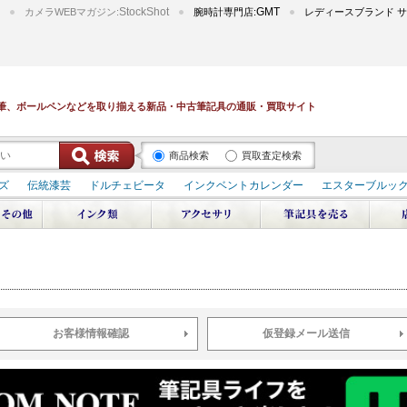
StockShot
GMT
カメラWEBマガジン:
腕時計専門店:
レディースブランド サ
筆、ボールペンなどを取り揃える新品・中古筆記具の通販・買取サイト
商品検索
買取査定検索
ズ
伝統漆芸
ドルチェビータ
インクベントカレンダー
エスターブルッ
デュポン スペース オデッセイ
輪島屋善仁 深海
エテルニタ･アヴァンティ
ブ
ペリカン オーシャンスワール
源氏物語
作家シリーズ
パトロンシリ
リドール
周年記念
アルタミラ 山田ゆりか
お客様情報確認
仮登録メール送信