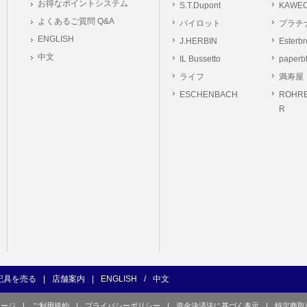
お得なポイントシステム
S.T.Dupont
KAWE
の義務
よくあるご質問 Q&A
パイロット
プラチ
ーは本サイト及び本サービスの利用に当たり、以下の行為を行なってはならないもの
ENGLISH
J.HERBIN
Esterb
ユーザー、第三者もしくは弊社の著作権又はその他の権利を侵害する行為、及び侵害す
中文
IL Bussetto
paperb
ユーザー、第三者もしくは弊社の財産またはプライバシーを侵害する行為、及び侵害す
ライフ
満寿屋
の他、他のユーザー、第三者もしくは弊社に不利益又は損害を与える行為、および与え
ESCHENBACH
ROHRE
ユーザー、第三者、もしくは弊社を誹謗中傷する行為。
R
良俗に反する行為、またはそのおそれのある行為、もしくは公序良俗に反する情報を
的行為、または犯罪的行為に結びつく行為、もしくはその恐れのある行為。
の承認なく本サイト及び本サービスを通じて、または本サイト及び本サービスに関連
行為。
イト及び本サービスの運営を妨げるような行為、誹謗するような行為。
の企業活動の運営を妨げるような行為、誹謗するような行為。
ーザーID、パスワード、メールアドレス及びこれに伴う個人情報を登録する際、偽造
用する行為。
ンピュータウィルス等の有害なプログラム及びデータを本サイト及び本サービスを通じ
くは提供する行為。
記具を売る
|
店舗案内
|
ENGLISH
/
中文
の他、法令に違反または違反する恐れのある行為。
ページ
|
ご利用規約
|
プライバシーポリシー
|
資金決済法に基づく表示
|
特定商取